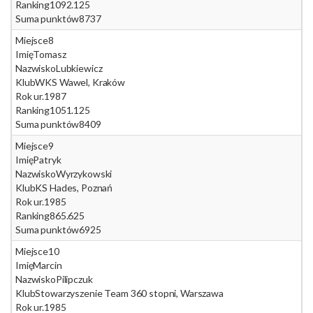
Ranking
1092.125
Suma punktów
8737
Miejsce
8
Imię
Tomasz
Nazwisko
Lubkiewicz
Klub
WKS Wawel, Kraków
Rok ur.
1987
Ranking
1051.125
Suma punktów
8409
Miejsce
9
Imię
Patryk
Nazwisko
Wyrzykowski
Klub
KS Hades, Poznań
Rok ur.
1985
Ranking
865.625
Suma punktów
6925
Miejsce
10
Imię
Marcin
Nazwisko
Pilipczuk
Klub
Stowarzyszenie Team 360 stopni, Warszawa
Rok ur.
1985