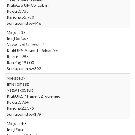
Klub
AZS UMCS, Lublin
Rok ur.
1985
Ranking
55.750
Suma punktów
446
Miejsce
38
Imię
Dariusz
Nazwisko
Rutkowski
Klub
UKS Azymut, Pabianice
Rok ur.
1988
Ranking
49.000
Suma punktów
392
Miejsce
39
Imię
Tomasz
Nazwisko
Szulc
Klub
UKS "Traper", Złocieniec
Rok ur.
1984
Ranking
22.375
Suma punktów
179
Miejsce
40
Imię
Piotr