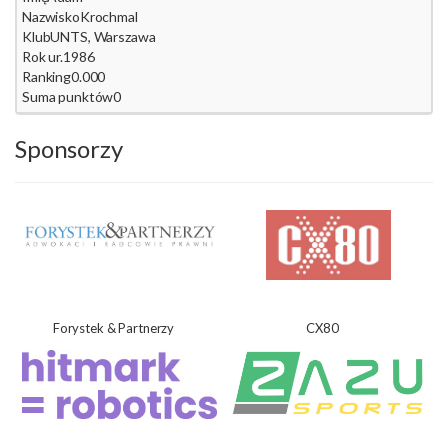
Nazwisko
Krochmal
Klub
UNTS, Warszawa
Rok ur.
1986
Ranking
0.000
Suma punktów
0
Sponsorzy
Forystek & Partnerzy
CX80