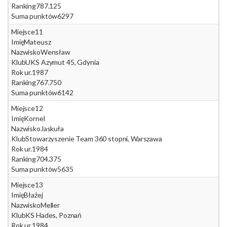
Ranking
787.125
Suma punktów
6297
Miejsce
11
Imię
Mateusz
Nazwisko
Wensław
Klub
UKS Azymut 45, Gdynia
Rok ur.
1987
Ranking
767.750
Suma punktów
6142
Miejsce
12
Imię
Kornel
Nazwisko
Jaskuła
Klub
Stowarzyszenie Team 360 stopni, Warszawa
Rok ur.
1984
Ranking
704.375
Suma punktów
5635
Miejsce
13
Imię
Błażej
Nazwisko
Meller
Klub
KS Hades, Poznań
Rok ur.
1984