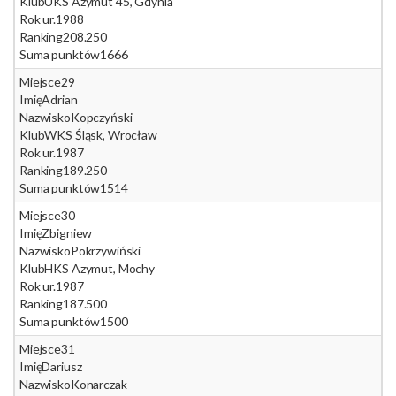
Klub
UKS Azymut 45, Gdynia
Rok ur.
1988
Ranking
208.250
Suma punktów
1666
Miejsce
29
Imię
Adrian
Nazwisko
Kopczyński
Klub
WKS Śląsk, Wrocław
Rok ur.
1987
Ranking
189.250
Suma punktów
1514
Miejsce
30
Imię
Zbigniew
Nazwisko
Pokrzywiński
Klub
HKS Azymut, Mochy
Rok ur.
1987
Ranking
187.500
Suma punktów
1500
Miejsce
31
Imię
Dariusz
Nazwisko
Konarczak