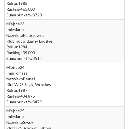
Rok ur.
1985
Ranking
465.000
Suma punktów
3720
Miejsce
23
Imię
Marcin
Nazwisko
Maciejewski
Klub
Indywidualny Łódzkie
Rok ur.
1984
Ranking
439.000
Suma punktów
3512
Miejsce
24
Imię
Tomasz
Nazwisko
Bernaś
Klub
WKS Śląsk, Wrocław
Rok ur.
1987
Ranking
434.875
Suma punktów
3479
Miejsce
25
Imię
Marcin
Nazwisko
Siwek
Klub
UKS Azymut, Dębów