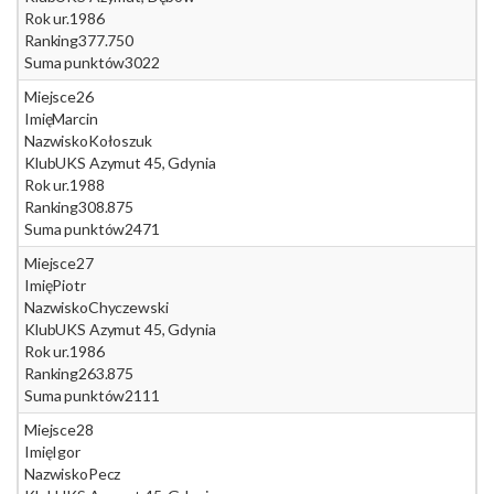
Rok ur.
1986
Ranking
377.750
Suma punktów
3022
Miejsce
26
Imię
Marcin
Nazwisko
Kołoszuk
Klub
UKS Azymut 45, Gdynia
Rok ur.
1988
Ranking
308.875
Suma punktów
2471
Miejsce
27
Imię
Piotr
Nazwisko
Chyczewski
Klub
UKS Azymut 45, Gdynia
Rok ur.
1986
Ranking
263.875
Suma punktów
2111
Miejsce
28
Imię
Igor
Nazwisko
Pecz