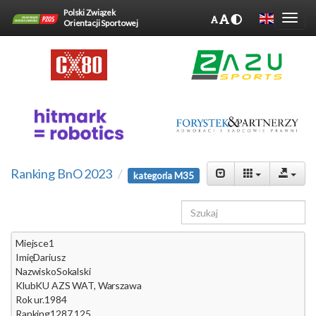
Polski Związek
Orientacji Sportowej
Ranking BnO 2023
kategoria M35
Miejsce
1
Imię
Dariusz
Nazwisko
Sokalski
Klub
KU AZS WAT, Warszawa
Rok ur.
1984
Ranking
1287.125