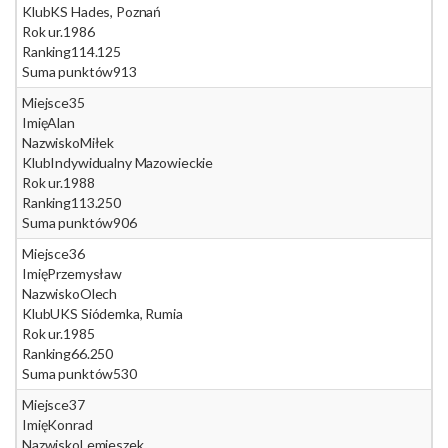
Klub
KS Hades, Poznań
Rok ur.
1986
Ranking
114.125
Suma punktów
913
Miejsce
35
Imię
Alan
Nazwisko
Miłek
Klub
Indywidualny Mazowieckie
Rok ur.
1988
Ranking
113.250
Suma punktów
906
Miejsce
36
Imię
Przemysław
Nazwisko
Olech
Klub
UKS Siódemka, Rumia
Rok ur.
1985
Ranking
66.250
Suma punktów
530
Miejsce
37
Imię
Konrad
Nazwisko
Lemieszek