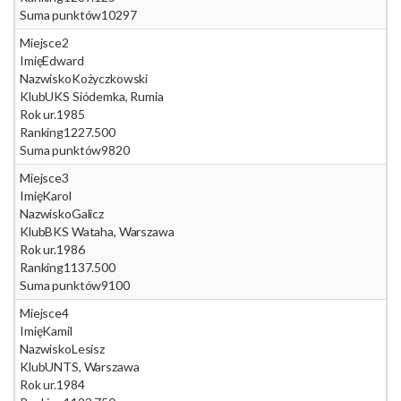
Suma punktów
10297
Miejsce
2
Imię
Edward
Nazwisko
Kożyczkowski
Klub
UKS Siódemka, Rumia
Rok ur.
1985
Ranking
1227.500
Suma punktów
9820
Miejsce
3
Imię
Karol
Nazwisko
Galicz
Klub
BKS Wataha, Warszawa
Rok ur.
1986
Ranking
1137.500
Suma punktów
9100
Miejsce
4
Imię
Kamil
Nazwisko
Lesisz
Klub
UNTS, Warszawa
Rok ur.
1984