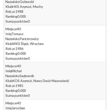
Nazwisko
Goławski
Klub
HKS Azymut, Mochy
Rok ur.
1988
Ranking
0.000
Suma punktów
0
Miejsce
40
Imię
Tomasz
Nazwisko
Pancerowicz
Klub
WKS Śląsk, Wrocław
Rok ur.
1986
Ranking
0.000
Suma punktów
0
Miejsce
40
Imię
Michał
Nazwisko
Sadownik
Klub
KOS Azymut, Nowy Dwór Mazowiecki
Rok ur.
1985
Ranking
0.000
Suma punktów
0
Miejsce
40
Imię
Jarosław