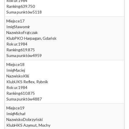
Rok ur.
1984
Ranking
639.750
Suma punktów
5118
Miejsce
17
Imię
Sławomir
Nazwisko
Frątczak
Klub
PKO Harpagan, Gdańsk
Rok ur.
1984
Ranking
619.875
Suma punktów
4959
Miejsce
18
Imię
Maciej
Nazwisko
Kliś
Klub
UKS Reflex, Rybnik
Rok ur.
1984
Ranking
610.875
Suma punktów
4887
Miejsce
19
Imię
Michał
Nazwisko
Dobrzyński
Klub
HKS Azymut, Mochy