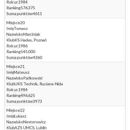
Rok ur.
1984
Ranking
576.375
Suma punktów
4611
Miejsce
20
Imię
Tomasz
Nazwisko
Marciniak
Klub
KS Hades, Poznań
Rok ur.
1986
Ranking
545.000
Suma punktów
4360
Miejsce
21
Imię
Mateusz
Nazwisko
Pańkowski
Klub
UKS Technik, Ruciane-Nida
Rok ur.
1984
Ranking
496.625
Suma punktów
3973
Miejsce
22
Imię
Łukasz
Nazwisko
Nestorowicz
Klub
AZS UMCS, Lublin