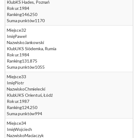
Klub
KS Hades, Poznań
Rok ur.
1984
Ranking
146.250
Suma punktów
1170
Miejsce
32
Imię
Paweł
Nazwisko
Jankowski
Klub
UKS Siódemka, Rumia
Rok ur.
1984
Ranking
131.875
Suma punktów
1055
Miejsce
33
Imię
Piotr
Nazwisko
Chmielecki
Klub
UKS Orientuś, Łódź
Rok ur.
1987
Ranking
124.250
Suma punktów
994
Miejsce
34
Imię
Wojciech
Nazwisko
Maciaczyk