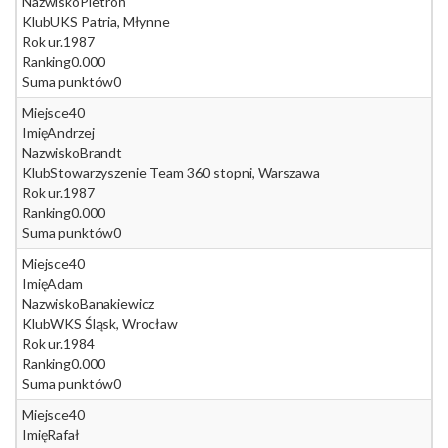
Nazwisko
Pietroń
Klub
UKS Patria, Młynne
Rok ur.
1987
Ranking
0.000
Suma punktów
0
Miejsce
40
Imię
Andrzej
Nazwisko
Brandt
Klub
Stowarzyszenie Team 360 stopni, Warszawa
Rok ur.
1987
Ranking
0.000
Suma punktów
0
Miejsce
40
Imię
Adam
Nazwisko
Banakiewicz
Klub
WKS Śląsk, Wrocław
Rok ur.
1984
Ranking
0.000
Suma punktów
0
Miejsce
40
Imię
Rafał