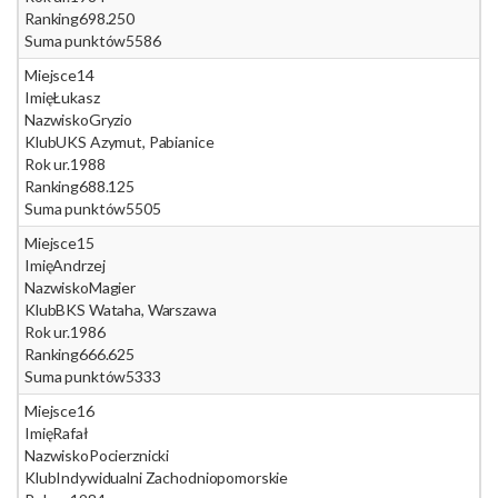
Ranking
698.250
Suma punktów
5586
Miejsce
14
Imię
Łukasz
Nazwisko
Gryzio
Klub
UKS Azymut, Pabianice
Rok ur.
1988
Ranking
688.125
Suma punktów
5505
Miejsce
15
Imię
Andrzej
Nazwisko
Magier
Klub
BKS Wataha, Warszawa
Rok ur.
1986
Ranking
666.625
Suma punktów
5333
Miejsce
16
Imię
Rafał
Nazwisko
Pocierznicki
Klub
Indywidualni Zachodniopomorskie