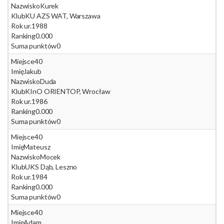
Nazwisko
Kurek
Klub
KU AZS WAT, Warszawa
Rok ur.
1988
Ranking
0.000
Suma punktów
0
Miejsce
40
Imię
Jakub
Nazwisko
Duda
Klub
KInO ORIENTOP, Wrocław
Rok ur.
1986
Ranking
0.000
Suma punktów
0
Miejsce
40
Imię
Mateusz
Nazwisko
Mocek
Klub
UKS Dąb, Leszno
Rok ur.
1984
Ranking
0.000
Suma punktów
0
Miejsce
40
Imię
Adam