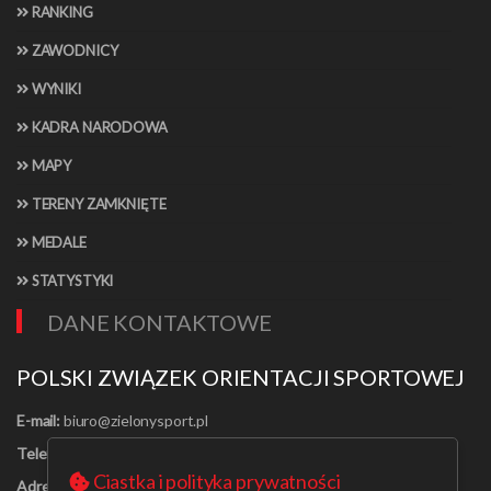
RANKING
ZAWODNICY
WYNIKI
KADRA NARODOWA
MAPY
TERENY ZAMKNIĘTE
MEDALE
STATYSTYKI
DANE KONTAKTOWE
POLSKI ZWIĄZEK ORIENTACJI SPORTOWEJ
E-mail:
Telefon:
[22] 625-56-91
Ciastka i polityka prywatności
Adres:
Al. Jerozolimskie 30/21