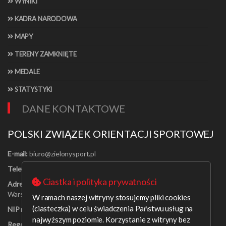
WYNIKI
KADRA NARODOWA
MAPY
TERENY ZAMKNIĘTE
MEDALE
STATYSTYKI
DANE KONTAKTOWE
POLSKI ZWIĄZEK ORIENTACJI SPORTOWEJ
E-mail:
Telefon:
[22] 625-56-91
Ciastka i polityka prywatności
Adres:
Al. Jerozolimskie 30/21
Warszawa 00-024
W ramach naszej witryny stosujemy pliki cookies
(ciasteczka) w celu świadczenia Państwu usług na
NIP nr:
526-16-67-131
najwyższym poziomie. Korzystanie z witryny bez
Regon nr:
001408329