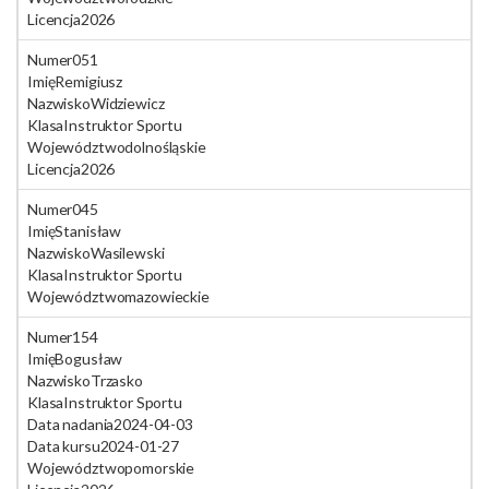
Licencja
2026
Numer
051
Imię
Remigiusz
Nazwisko
Widziewicz
Klasa
Instruktor Sportu
Województwo
dolnośląskie
Licencja
2026
Numer
045
Imię
Stanisław
Nazwisko
Wasilewski
Klasa
Instruktor Sportu
Województwo
mazowieckie
Numer
154
Imię
Bogusław
Nazwisko
Trzasko
Klasa
Instruktor Sportu
Data nadania
2024-04-03
Data kursu
2024-01-27
Województwo
pomorskie