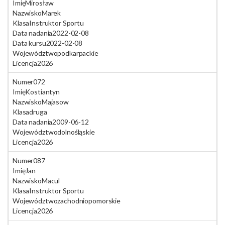
Imię
Mirosław
Nazwisko
Marek
Klasa
Instruktor Sportu
Data nadania
2022-02-08
Data kursu
2022-02-08
Województwo
podkarpackie
Licencja
2026
Numer
072
Imię
Kostiantyn
Nazwisko
Majasow
Klasa
druga
Data nadania
2009-06-12
Województwo
dolnośląskie
Licencja
2026
Numer
087
Imię
Jan
Nazwisko
Macul
Klasa
Instruktor Sportu
Województwo
zachodniopomorskie
Licencja
2026