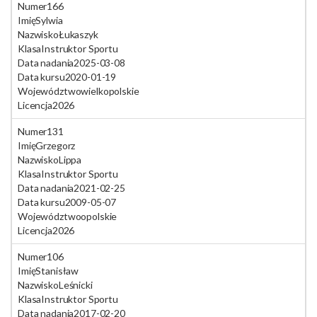
Numer
166
Imię
Sylwia
Nazwisko
Łukaszyk
Klasa
Instruktor Sportu
Data nadania
2025-03-08
Data kursu
2020-01-19
Województwo
wielkopolskie
Licencja
2026
Numer
131
Imię
Grzegorz
Nazwisko
Lippa
Klasa
Instruktor Sportu
Data nadania
2021-02-25
Data kursu
2009-05-07
Województwo
opolskie
Licencja
2026
Numer
106
Imię
Stanisław
Nazwisko
Leśnicki
Klasa
Instruktor Sportu
Data nadania
2017-02-20