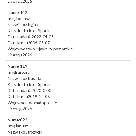
Licencja
2026
Numer
142
Imię
Tomasz
Nazwisko
Stryjak
Klasa
Instruktor Sportu
Data nadania
2022-04-05
Data kursu
2009-05-07
Województwo
kujawsko-pomorskie
Licencja
2026
Numer
119
Imię
Barbara
Nazwisko
Strugała
Klasa
Instruktor Sportu
Data nadania
2020-07-08
Data kursu
2019-12-06
Województwo
małopolskie
Licencja
2026
Numer
022
Imię
Janusz
Nazwisko
Stróżycki