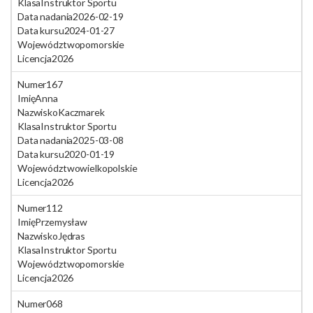
Klasa
Instruktor Sportu
Data nadania
2026-02-19
Data kursu
2024-01-27
Województwo
pomorskie
Licencja
2026
Numer
167
Imię
Anna
Nazwisko
Kaczmarek
Klasa
Instruktor Sportu
Data nadania
2025-03-08
Data kursu
2020-01-19
Województwo
wielkopolskie
Licencja
2026
Numer
112
Imię
Przemysław
Nazwisko
Jędras
Klasa
Instruktor Sportu
Województwo
pomorskie
Licencja
2026
Numer
068