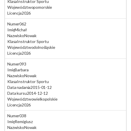
Klasa
Instruktor Sportu
Województwo
pomorskie
Licencja
2026
Numer
062
Imię
Michał
Nazwisko
Nowak
Klasa
Instruktor Sportu
Województwo
dolnośląskie
Licencja
2026
Numer
093
Imię
Barbara
Nazwisko
Nowak
Klasa
Instruktor Sportu
Data nadania
2015-01-12
Data kursu
2014-12-12
Województwo
wielkopolskie
Licencja
2026
Numer
038
Imię
Remigiusz
Nazwisko
Nowak