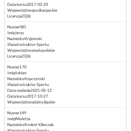
Data kursu
2017-02-20
Województwo
podkarpackie
Licencja
2026
Numer
085
Imię
Jerzy
Nazwisko
Kryjomski
Klasa
Instruktor Sportu
Województwo
małopolskie
Licencja
2026
Numer
170
Imię
Adrian
Nazwisko
Kopczyński
Klasa
Instruktor Sportu
Data nadania
2025-03-12
Data kursu
2017-10-27
Województwo
dolnośląskie
Numer
149
Imię
Wioletta
Nazwisko
Konkol-Klimczak
Klasa
Instruktor Sportu