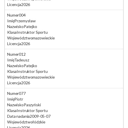
Licencja
2026
Numer
004
Imię
Przemysław
Nazwisko
Patejko
Klasa
Instruktor Sportu
Województwo
mazowieckie
Licencja
2026
Numer
012
Imię
Tadeusz
Nazwisko
Patejko
Klasa
Instruktor Sportu
Województwo
mazowieckie
Licencja
2026
Numer
077
Imię
Piotr
Nazwisko
Paszyński
Klasa
Instruktor Sportu
Data nadania
2009-05-07
Województwo
łódzkie
Licencja
2026