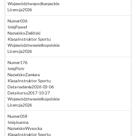
Województwo
podkarpackie
Licencja
2026
Numer
036
Imię
Paweł
Nazwisko
Zieliński
Klasa
Instruktor Sportu
Województwo
wielkopolskie
Licencja
2026
Numer
176
Imię
Piotr
Nazwisko
Zamiara
Klasa
Instruktor Sportu
Data nadania
2026-03-06
Data kursu
2017-10-27
Województwo
wielkopolskie
Licencja
2026
Numer
058
Imię
Joanna
Nazwisko
Wysocka
Klasa
Instruktor Sportu