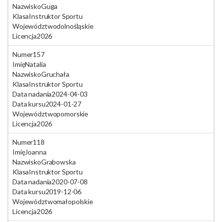
Nazwisko
Guga
Klasa
Instruktor Sportu
Województwo
dolnośląskie
Licencja
2026
Numer
157
Imię
Natalia
Nazwisko
Gruchała
Klasa
Instruktor Sportu
Data nadania
2024-04-03
Data kursu
2024-01-27
Województwo
pomorskie
Licencja
2026
Numer
118
Imię
Joanna
Nazwisko
Grabowska
Klasa
Instruktor Sportu
Data nadania
2020-07-08
Data kursu
2019-12-06
Województwo
małopolskie
Licencja
2026