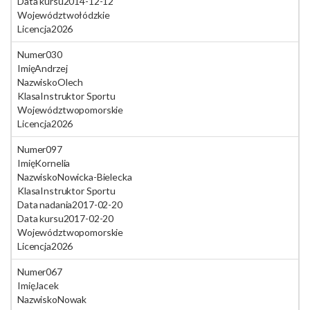
Data kursu
2014-12-12
Województwo
łódzkie
Licencja
2026
Numer
030
Imię
Andrzej
Nazwisko
Olech
Klasa
Instruktor Sportu
Województwo
pomorskie
Licencja
2026
Numer
097
Imię
Kornelia
Nazwisko
Nowicka-Bielecka
Klasa
Instruktor Sportu
Data nadania
2017-02-20
Data kursu
2017-02-20
Województwo
pomorskie
Licencja
2026
Numer
067
Imię
Jacek
Nazwisko
Nowak