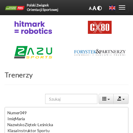
Polski Związek
Orientacji Sportowej
Trenerzy
Numer
049
Imię
Maria
Nazwisko
Ziętek-Leśnicka
Klasa
Instruktor Sportu