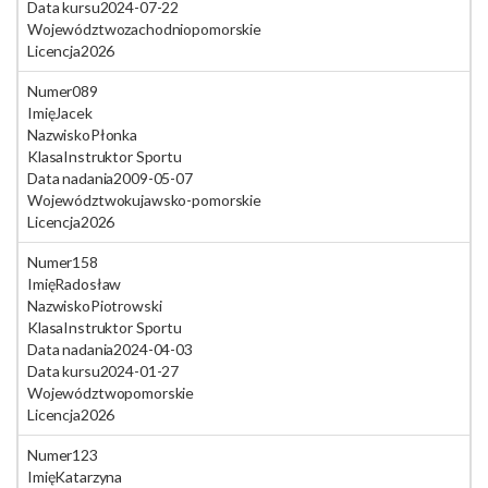
Data kursu
2024-07-22
Województwo
zachodniopomorskie
Licencja
2026
Numer
089
Imię
Jacek
Nazwisko
Płonka
Klasa
Instruktor Sportu
Data nadania
2009-05-07
Województwo
kujawsko-pomorskie
Licencja
2026
Numer
158
Imię
Radosław
Nazwisko
Piotrowski
Klasa
Instruktor Sportu
Data nadania
2024-04-03
Data kursu
2024-01-27
Województwo
pomorskie
Licencja
2026
Numer
123
Imię
Katarzyna