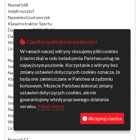
Numer
168
Imię
Krzysztof
Nazwisko
Gostomczyk
Klasa
Instruktor Sportu
Data nadania
2025-03-11
Data kursu
2024-01-27
Ciastka i polityka prywatności
Województwo
pomorskie
Licencja
2026
W ramach naszej witryny stosujemy pliki cookies
(ciasteczka) w celu świadczenia Państwu usług na
Numer
025
najwyższym poziomie. Korzystanie z witryny bez
Imię
Dariusz
zmiany ustawień dotyczących cookies oznacza, że
Nazwisko
Górski
będą one zamieszczane w Państwa urządzeniu
Klasa
Instruktor Sportu
Województwo
wielkopolskie
końcowym. Możecie Państwo dokonać zmiany
ustawień dotyczących cookies, ale nie
Numer
015
gwarantujemy wtedy poprawnego działania
Imię
Anna
serwisu.
Pokaż więcej
Nazwisko
Górnicka-Antonowicz
Klasa
druga
Akceptuj ciastka
Województwo
mazowieckie
Licencja
2026
Numer
117