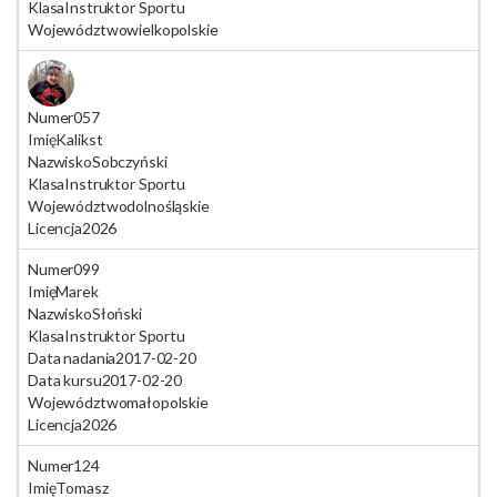
Klasa
Instruktor Sportu
Województwo
wielkopolskie
Numer
057
Imię
Kalikst
Nazwisko
Sobczyński
Klasa
Instruktor Sportu
Województwo
dolnośląskie
Licencja
2026
Numer
099
Imię
Marek
Nazwisko
Słoński
Klasa
Instruktor Sportu
Data nadania
2017-02-20
Data kursu
2017-02-20
Województwo
małopolskie
Licencja
2026
Numer
124
Imię
Tomasz