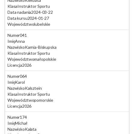
Nazwisko
Kiełbasa
Klasa
Instruktor Sportu
Data nadania
2024-03-22
Data kursu
2024-01-27
Województwo
lubelskie
Numer
041
Imię
Anna
Nazwisko
Karnia-Biskupska
Klasa
Instruktor Sportu
Województwo
małopolskie
Licencja
2026
Numer
064
Imię
Karol
Nazwisko
Kalsztein
Klasa
Instruktor Sportu
Województwo
pomorskie
Licencja
2026
Numer
174
Imię
Michał
Nazwisko
Kalata