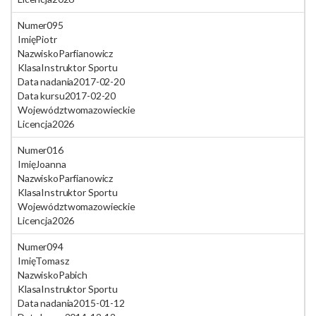
Numer
095
Imię
Piotr
Nazwisko
Parfianowicz
Klasa
Instruktor Sportu
Data nadania
2017-02-20
Data kursu
2017-02-20
Województwo
mazowieckie
Licencja
2026
Numer
016
Imię
Joanna
Nazwisko
Parfianowicz
Klasa
Instruktor Sportu
Województwo
mazowieckie
Licencja
2026
Numer
094
Imię
Tomasz
Nazwisko
Pabich
Klasa
Instruktor Sportu
Data nadania
2015-01-12