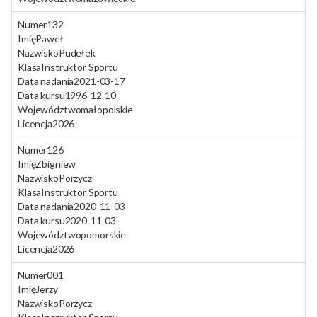
Numer
132
Imię
Paweł
Nazwisko
Pudełek
Klasa
Instruktor Sportu
Data nadania
2021-03-17
Data kursu
1996-12-10
Województwo
małopolskie
Licencja
2026
Numer
126
Imię
Zbigniew
Nazwisko
Porzycz
Klasa
Instruktor Sportu
Data nadania
2020-11-03
Data kursu
2020-11-03
Województwo
pomorskie
Licencja
2026
Numer
001
Imię
Jerzy
Nazwisko
Porzycz