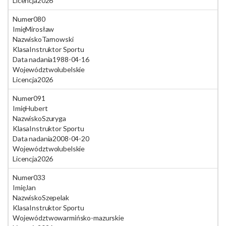
Licencja
2026
Numer
080
Imię
Mirosław
Nazwisko
Tarnowski
Klasa
Instruktor Sportu
Data nadania
1988-04-16
Województwo
lubelskie
Licencja
2026
Numer
091
Imię
Hubert
Nazwisko
Szuryga
Klasa
Instruktor Sportu
Data nadania
2008-04-20
Województwo
lubelskie
Licencja
2026
Numer
033
Imię
Jan
Nazwisko
Szepelak
Klasa
Instruktor Sportu
Województwo
warmińsko-mazurskie