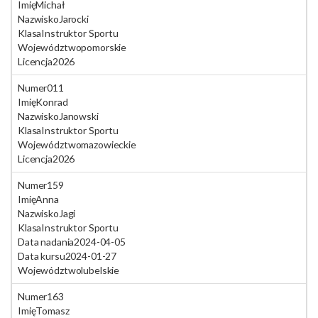
Imię
Michał
Nazwisko
Jarocki
Klasa
Instruktor Sportu
Województwo
pomorskie
Licencja
2026
Numer
011
Imię
Konrad
Nazwisko
Janowski
Klasa
Instruktor Sportu
Województwo
mazowieckie
Licencja
2026
Numer
159
Imię
Anna
Nazwisko
Jagi
Klasa
Instruktor Sportu
Data nadania
2024-04-05
Data kursu
2024-01-27
Województwo
lubelskie
Numer
163
Imię
Tomasz