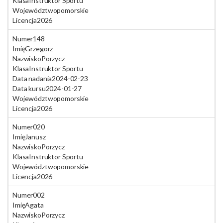
Klasa
Instruktor Sportu
Województwo
pomorskie
Licencja
2026
Numer
148
Imię
Grzegorz
Nazwisko
Porzycz
Klasa
Instruktor Sportu
Data nadania
2024-02-23
Data kursu
2024-01-27
Województwo
pomorskie
Licencja
2026
Numer
020
Imię
Janusz
Nazwisko
Porzycz
Klasa
Instruktor Sportu
Województwo
pomorskie
Licencja
2026
Numer
002
Imię
Agata
Nazwisko
Porzycz