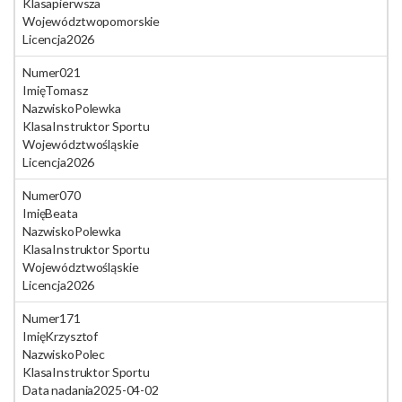
Klasa
pierwsza
Województwo
pomorskie
Licencja
2026
Numer
021
Imię
Tomasz
Nazwisko
Polewka
Klasa
Instruktor Sportu
Województwo
śląskie
Licencja
2026
Numer
070
Imię
Beata
Nazwisko
Polewka
Klasa
Instruktor Sportu
Województwo
śląskie
Licencja
2026
Numer
171
Imię
Krzysztof
Nazwisko
Polec
Klasa
Instruktor Sportu
Data nadania
2025-04-02