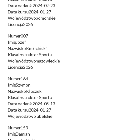
Data nadania
2024-02-23
Data kursu
2024-01-27
Województwo
pomorskie
Licencja
2026
Numer
007
Imię
Józef
Nazwisko
Kmieciński
Klasa
Instruktor Sportu
Województwo
mazowieckie
Licencja
2026
Numer
164
Imię
Szymon
Nazwisko
Kłoczek
Klasa
Instruktor Sportu
Data nadania
2024-08-13
Data kursu
2024-01-27
Województwo
lubelskie
Numer
153
Imię
Damian