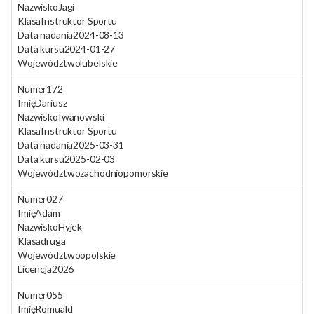
Nazwisko
Jagi
Klasa
Instruktor Sportu
Data nadania
2024-08-13
Data kursu
2024-01-27
Województwo
lubelskie
Numer
172
Imię
Dariusz
Nazwisko
Iwanowski
Klasa
Instruktor Sportu
Data nadania
2025-03-31
Data kursu
2025-02-03
Województwo
zachodniopomorskie
Numer
027
Imię
Adam
Nazwisko
Hyjek
Klasa
druga
Województwo
opolskie
Licencja
2026
Numer
055
Imię
Romuald