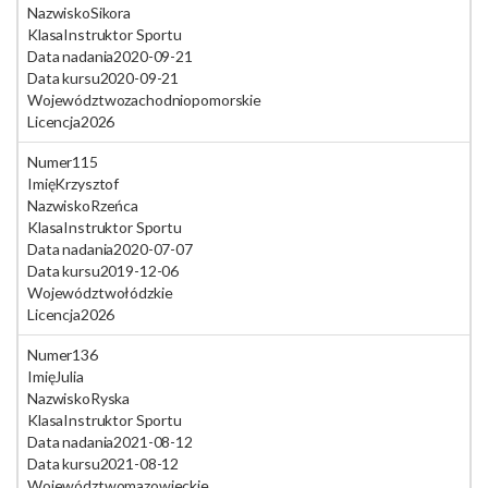
Nazwisko
Sikora
Klasa
Instruktor Sportu
Data nadania
2020-09-21
Data kursu
2020-09-21
Województwo
zachodniopomorskie
Licencja
2026
Numer
115
Imię
Krzysztof
Nazwisko
Rzeńca
Klasa
Instruktor Sportu
Data nadania
2020-07-07
Data kursu
2019-12-06
Województwo
łódzkie
Licencja
2026
Numer
136
Imię
Julia
Nazwisko
Ryska
Klasa
Instruktor Sportu
Data nadania
2021-08-12
Data kursu
2021-08-12
Województwo
mazowieckie