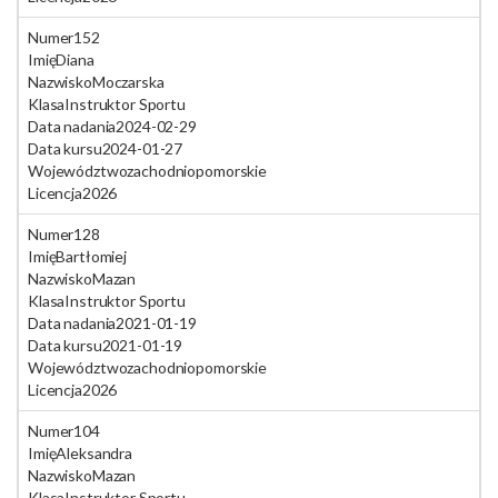
Numer
152
Imię
Diana
Nazwisko
Moczarska
Klasa
Instruktor Sportu
Data nadania
2024-02-29
Data kursu
2024-01-27
Województwo
zachodniopomorskie
Licencja
2026
Numer
128
Imię
Bartłomiej
Nazwisko
Mazan
Klasa
Instruktor Sportu
Data nadania
2021-01-19
Data kursu
2021-01-19
Województwo
zachodniopomorskie
Licencja
2026
Numer
104
Imię
Aleksandra
Nazwisko
Mazan
Klasa
Instruktor Sportu