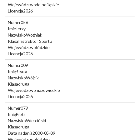
Województwo
dolnośląskie
Licencja
2026
Numer
056
Imię
Jerzy
Nazwisko
Woźniak
Klasa
Instruktor Sportu
Województwo
łódzkie
Licencja
2026
Numer
009
Imię
Beata
Nazwisko
Wójcik
Klasa
druga
Województwo
mazowieckie
Licencja
2026
Numer
079
Imię
Piotr
Nazwisko
Wierciński
Klasa
druga
Data nadania
2000-05-09
Województwo
łódzkie