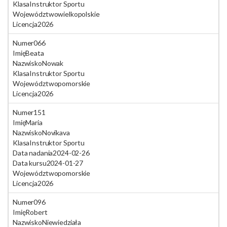
Klasa
Instruktor Sportu
Województwo
wielkopolskie
Licencja
2026
Numer
066
Imię
Beata
Nazwisko
Nowak
Klasa
Instruktor Sportu
Województwo
pomorskie
Licencja
2026
Numer
151
Imię
Maria
Nazwisko
Novikava
Klasa
Instruktor Sportu
Data nadania
2024-02-26
Data kursu
2024-01-27
Województwo
pomorskie
Licencja
2026
Numer
096
Imię
Robert
Nazwisko
Niewiedziała