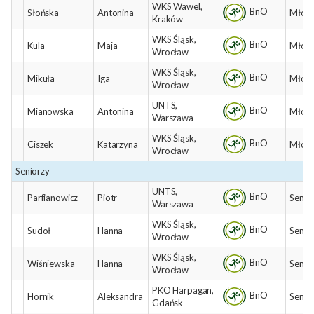
WKS Wawel,
BnO
Słońska
Antonina
Młodz
Kraków
WKS Śląsk,
BnO
Kula
Maja
Młodz
Wrocław
WKS Śląsk,
BnO
Mikuła
Iga
Młodz
Wrocław
UNTS,
BnO
Mianowska
Antonina
Młodz
Warszawa
WKS Śląsk,
BnO
Ciszek
Katarzyna
Młodz
Wrocław
Seniorzy
UNTS,
BnO
Parfianowicz
Piotr
Senio
Warszawa
WKS Śląsk,
BnO
Sudoł
Hanna
Senio
Wrocław
WKS Śląsk,
BnO
Wiśniewska
Hanna
Senio
Wrocław
PKO Harpagan,
BnO
Hornik
Aleksandra
Senio
Gdańsk