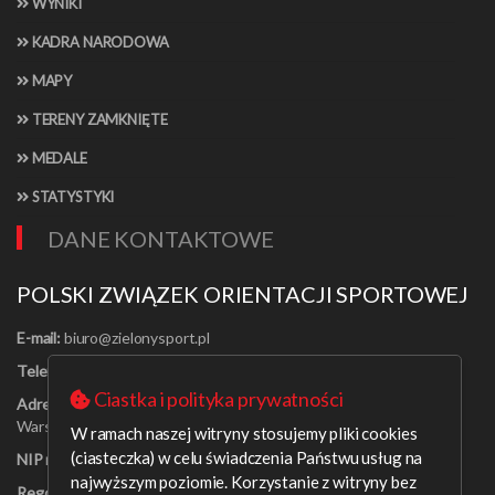
WYNIKI
KADRA NARODOWA
MAPY
TERENY ZAMKNIĘTE
MEDALE
STATYSTYKI
DANE KONTAKTOWE
POLSKI ZWIĄZEK ORIENTACJI SPORTOWEJ
E-mail:
Telefon:
[22] 625-56-91
Ciastka i polityka prywatności
Adres:
Al. Jerozolimskie 30/21
Warszawa 00-024
W ramach naszej witryny stosujemy pliki cookies
(ciasteczka) w celu świadczenia Państwu usług na
NIP nr:
526-16-67-131
najwyższym poziomie. Korzystanie z witryny bez
Regon nr:
001408329