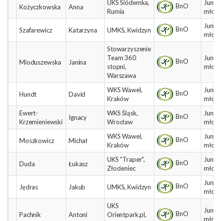
UKS Siódemka,
Junio
BnO
Kożyczkowska
Anna
Rumia
młods
Junio
BnO
Szafarewicz
Katarzyna
UMKS, Kwidzyn
młods
Stowarzyszenie
Team 360
Junio
BnO
Mioduszewska
Janina
stopni,
młods
Warszawa
WKS Wawel,
Junio
BnO
Hundt
David
Kraków
młods
Ewert-
WKS Śląsk,
Junio
BnO
Ignacy
Krzemieniewski
Wrocław
młods
WKS Wawel,
Junio
BnO
Moszkowicz
Michał
Kraków
młods
UKS "Traper",
Junio
BnO
Duda
Łukasz
Złocieniec
młods
Junio
BnO
Jędras
Jakub
UMKS, Kwidzyn
młods
UKS
Junio
BnO
Pachnik
Antoni
Orientpark.pl,
młods