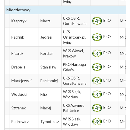
Iwiny
Młodzieżowcy
UKS OSiR,
BnO
Kasprzyk
Marta
Młodz
Góra Kalwaria
UKS
BnO
Pachnik
Jędrzej
Orientpark.pl,
Młodz
Iwiny
WKS Wawel,
BnO
Pisarek
Kordian
Młodz
Kraków
PKO Harpagan,
BnO
Drapella
Stanisław
Młodz
Gdańsk
UKS OSiR,
BnO
Maciejewski
Bartłomiej
Młodz
Góra Kalwaria
WKS Śląsk,
BnO
Wodzicki
Filip
Młodz
Wrocław
UKS Azymut,
BnO
Sztranek
Maciej
Młodz
Pabianice
WKS Śląsk,
BnO
Bultrowicz
Tymoteusz
Młodz
Wrocław