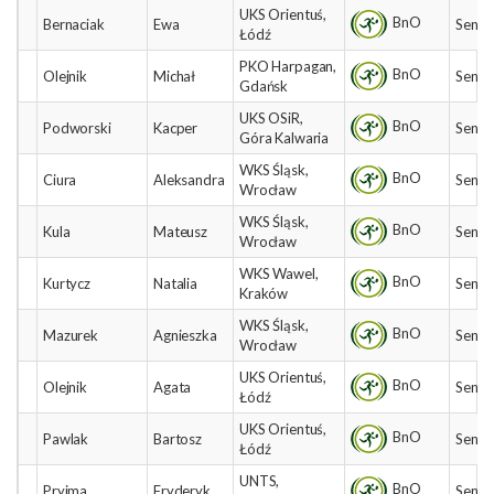
UKS Orientuś,
BnO
Bernaciak
Ewa
Senio
Łódź
PKO Harpagan,
BnO
Olejnik
Michał
Senio
Gdańsk
UKS OSiR,
BnO
Podworski
Kacper
Senio
Góra Kalwaria
WKS Śląsk,
BnO
Ciura
Aleksandra
Senio
Wrocław
WKS Śląsk,
BnO
Kula
Mateusz
Senio
Wrocław
WKS Wawel,
BnO
Kurtycz
Natalia
Senio
Kraków
WKS Śląsk,
BnO
Mazurek
Agnieszka
Senio
Wrocław
UKS Orientuś,
BnO
Olejnik
Agata
Senio
Łódź
UKS Orientuś,
BnO
Pawlak
Bartosz
Senio
Łódź
UNTS,
BnO
Pryjma
Fryderyk
Senio