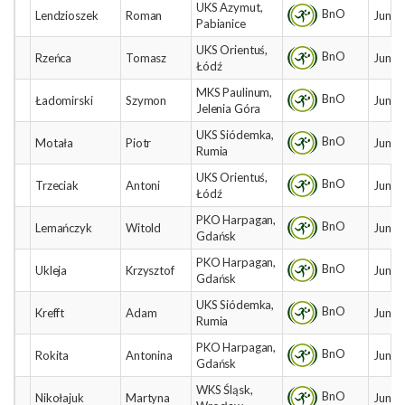
UKS Azymut,
BnO
Lendzioszek
Roman
Junio
Pabianice
UKS Orientuś,
BnO
Rzeńca
Tomasz
Junio
Łódź
MKS Paulinum,
BnO
Ładomirski
Szymon
Junio
Jelenia Góra
UKS Siódemka,
BnO
Motała
Piotr
Junio
Rumia
UKS Orientuś,
BnO
Trzeciak
Antoni
Junio
Łódź
PKO Harpagan,
BnO
Lemańczyk
Witold
Junio
Gdańsk
PKO Harpagan,
BnO
Ukleja
Krzysztof
Junio
Gdańsk
UKS Siódemka,
BnO
Krefft
Adam
Junio
Rumia
PKO Harpagan,
BnO
Rokita
Antonina
Junio
Gdańsk
WKS Śląsk,
BnO
Nikołajuk
Martyna
Junio