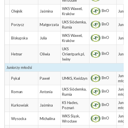
Wrocław
WKS Wawel,
BnO
Olejnik
Jaśmina
Junio
Kraków
UKS Siódemka,
BnO
Porzycz
Małgorzata
Junio
Rumia
WKS Wawel,
BnO
Biskupska
Julia
Junio
Kraków
UKS
BnO
Hetnar
Oliwia
Orientpark.pl,
Junio
Iwiny
Juniorzy młodsi
Junio
BnO
Pękal
Paweł
UMKS, Kwidzyn
młods
UKS Siódemka,
Junio
BnO
Roman
Antonia
Rumia
młods
KS Hades,
Junio
BnO
Kurkowiak
Jaśmina
Poznań
młods
WKS Śląsk,
Junio
BnO
Wysocka
Michalina
Wrocław
młods