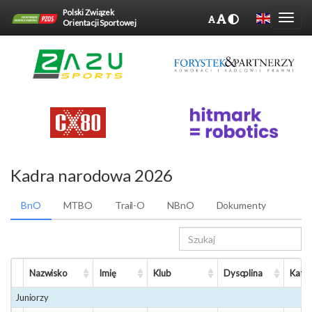
Polski Związek
Orientacji Sportowej
Kadra narodowa 2026
BnO
MTBO
Trail-O
NBnO
Dokumenty
Nazwisko
Imię
Klub
Dyscplina
Kateg
Juniorzy