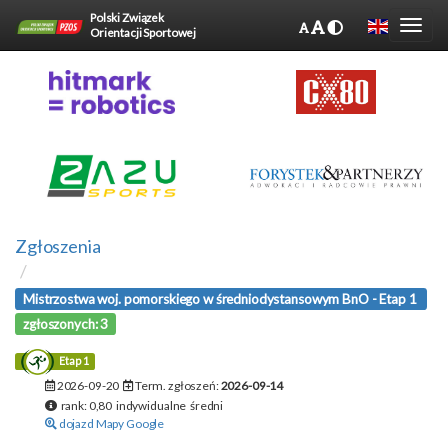
Polski Związek
Orientacji Sportowej
Zgłoszenia
Mistrzostwa woj. pomorskiego w średniodystansowym BnO - Etap 1
zgłoszonych: 3
Etap 1
2026-09-20
Term. zgłoszeń:
2026-09-14
rank: 0,80 indywidualne średni
dojazd Mapy Google