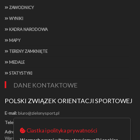
ZAWODNICY
WYNIKI
KADRA NARODOWA
MAPY
TERENY ZAMKNIĘTE
MEDALE
STATYSTYKI
DANE KONTAKTOWE
POLSKI ZWIĄZEK ORIENTACJI SPORTOWEJ
E-mail:
Telefon:
[22] 625-56-91
Ciastka i polityka prywatności
Adres:
Al. Jerozolimskie 30/21
Warszawa 00-024