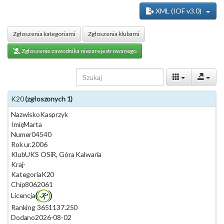
XML (IOF v3.0)
Zgłoszenia kategoriami
Zgłoszenia klubami
Zgłoszenie zawodnika niezarejestrowanego
K20
(zgłoszonych 1)
Nazwisko
Kasprzyk
Imię
Marta
Numer
04540
Rok ur.
2006
Klub
UKS OSiR, Góra Kalwaria
Kraj
-
Kategoria
K20
Chip
8062061
Licencja
Ranking 365
1137.250
Dodano
2026-08-02