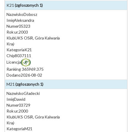
K21
(zgłoszonych 1)
Nazwisko
Dobosz
Imię
Aleksandra
Numer
05323
Rok ur.
2003
Klub
UKS OSiR, Góra Kalwaria
Kraj
-
Kategoria
K21
Chip
8037111
Licencja
Ranking 365
969.375
Dodano
2026-08-02
M21
(zgłoszonych 1)
Nazwisko
Gładecki
Imię
Dawid
Numer
03729
Rok ur.
2000
Klub
UKS OSiR, Góra Kalwaria
Kraj
-
Kategoria
M21