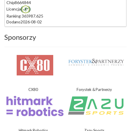
Chip
8664844
Licencja
Ranking 365
987.625
Dodano
2026-08-02
Sponsorzy
CX80
Forystek & Partnerzy
Hitmark Robotics
Zazu Sports