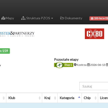
Mapy
Struktura PZOS
Dokumenty
100-lecie OS
h: 159
Pozostałe etapy
Kostrza
2026-06-13
Etap 1
7
Klub
Kraj
Kategoria
Chip
Licen