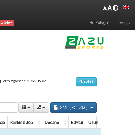
Zaloguj
Dołącz
 w Polsce
Term. zgłoszeń:
2026-06-07
Pokaż
XML (IOF v3.0)
cja
Ranking 365
Dodano
Edytuj
Usuń