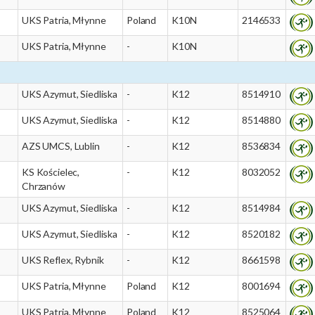
UKS Patria, Młynne
Poland
K10N
2146533
UKS Patria, Młynne
-
K10N
UKS Azymut, Siedliska
-
K12
8514910
UKS Azymut, Siedliska
-
K12
8514880
AZS UMCS, Lublin
-
K12
8536834
KS Kościelec,
-
K12
8032052
Chrzanów
UKS Azymut, Siedliska
-
K12
8514984
UKS Azymut, Siedliska
-
K12
8520182
UKS Reflex, Rybnik
-
K12
8661598
UKS Patria, Młynne
Poland
K12
8001694
UKS Patria, Młynne
Poland
K12
8525064