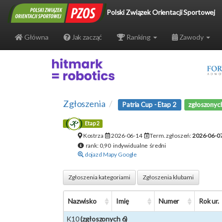
Polski Związek Orientacji Sportowej
Główna
Jak zacząć
Ranking
Zawody
Zgłoszenia
Patria Cup - Etap 2
zgłoszonyc
Etap 2
Kostrza
2026-06-14
Term. zgłoszeń:
2026-06-0
rank: 0,90 indywidualne średni
dojazd Mapy Google
Zgłoszenia kategoriami
Zgłoszenia klubami
Nazwisko
Imię
Numer
Rok ur.
K10
(zgłoszonych 6)