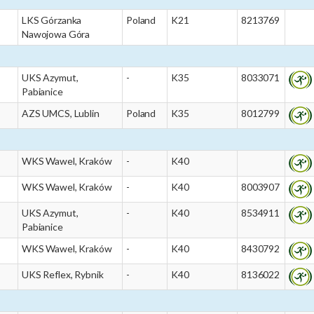
LKS Górzanka
Poland
K21
8213769
Nawojowa Góra
UKS Azymut,
-
K35
8033071
Pabianice
AZS UMCS, Lublin
Poland
K35
8012799
WKS Wawel, Kraków
-
K40
WKS Wawel, Kraków
-
K40
8003907
UKS Azymut,
-
K40
8534911
Pabianice
WKS Wawel, Kraków
-
K40
8430792
UKS Reflex, Rybnik
-
K40
8136022