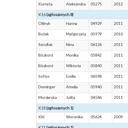
Kurnyta
Aleksandra
05275
2012
K16
(zgłoszonych 8)
Oliinyk
Hanna
04929
2011
Bożek
Małgorzata
05979
2010
Sendłak
Nina
06126
2011
Biszkont
Monika
05842
2011
Biszkont
Wiktoria
05840
2011
Sołtys
Emilia
06598
2011
Deminger
Amelia
05940
2011
Mordarska
Julita
04586
2011
K18
(zgłoszonych 1)
Kliś
Weronika
05624
2009
K21
(zgłoszonych 1)