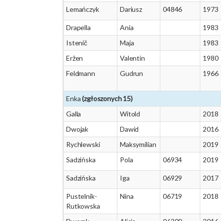
Lemańczyk
Dariusz
04846
1973
Drapella
Ania
1983
Istenič
Maja
1983
Eržen
Valentin
1980
Feldmann
Gudrun
1966
Enka
(zgłoszonych 15)
Galla
Witold
2018
Dwojak
Dawid
2016
Rychlewski
Maksymilian
2019
Sadzińska
Pola
06934
2019
Sadzińska
Iga
06929
2017
Pustelnik-
Nina
06719
2018
Rutkowska