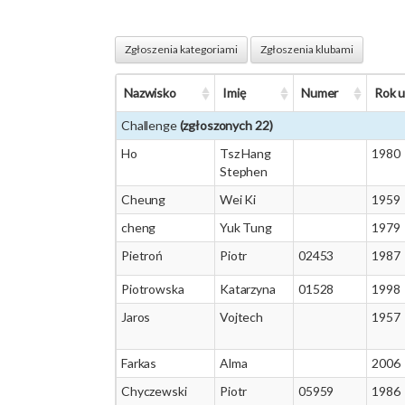
Zgłoszenia kategoriami
Zgłoszenia klubami
Nazwisko
Imię
Numer
Rok u
Challenge
(zgłoszonych 22)
Ho
Tsz Hang
1980
Stephen
Cheung
Wei Ki
1959
cheng
Yuk Tung
1979
Pietroń
Piotr
02453
1987
Piotrowska
Katarzyna
01528
1998
Jaros
Vojtech
1957
Farkas
Alma
2006
Chyczewski
Piotr
05959
1986