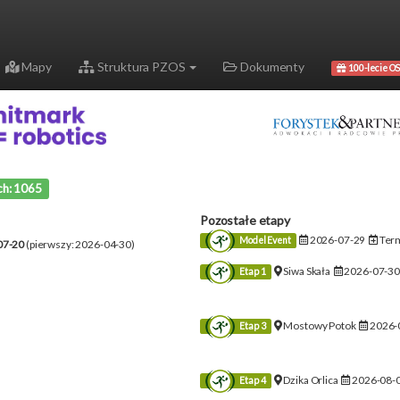
Mapy
Struktura PZOS
Dokumenty
100-lecie OS
ch: 1065
Pozostałe etapy
2026-07-29
Term
Model Event
07-20
(pierwszy: 2026-04-30)
Siwa Skała
2026-07-3
Etap 1
Mostowy Potok
2026-
Etap 3
Dzika Orlica
2026-08-
Etap 4