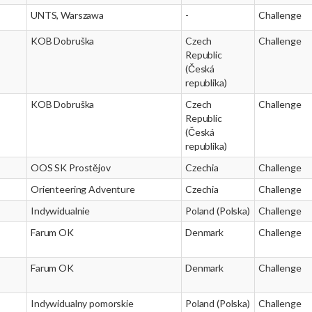
UNTS, Warszawa
-
Challenge
KOB Dobruška
Czech
Challenge
Republic
(Česká
republika)
KOB Dobruška
Czech
Challenge
Republic
(Česká
republika)
OOS SK Prostějov
Czechia
Challenge
Orienteering Adventure
Czechia
Challenge
Indywidualnie
Poland (Polska)
Challenge
Farum OK
Denmark
Challenge
Farum OK
Denmark
Challenge
Indywidualny pomorskie
Poland (Polska)
Challenge