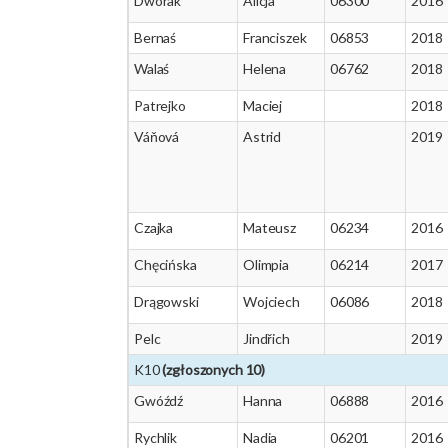
Dworak
Alicja
06300
2016
Bernaś
Franciszek
06853
2018
Walaś
Helena
06762
2018
Patrejko
Maciej
2018
Váňová
Astrid
2019
Czajka
Mateusz
06234
2016
Chęcińska
Olimpia
06214
2017
Drągowski
Wojciech
06086
2018
Pelc
Jindřich
2019
K10
(zgłoszonych 10)
Gwóźdź
Hanna
06888
2016
Rychlik
Nadia
06201
2016