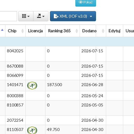
Pokaż
XML (IOF v3.0)
Chip
Licencja
Ranking 365
Dodano
Edytuj
Usu
8042025
0
2026-07-15
8670088
0
2026-07-15
8066099
0
2026-07-15
1401471
187.500
2026-06-28
8000388
0
2026-05-24
8100857
0
2026-05-05
2072254
0
2026-04-30
8110507
49.750
2026-04-30