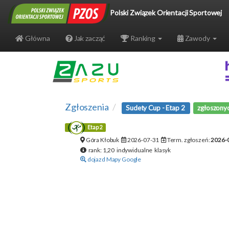
Polski Związek Orientacji Sportowej
Główna
Jak zacząć
Ranking
Zawody
Zgłoszenia
Sudety Cup - Etap 2
zgłoszony
Etap 2
Góra Kłobuk
2026-07-31
Term. zgłoszeń:
2026-
rank: 1,20 indywidualne klasyk
dojazd Mapy Google