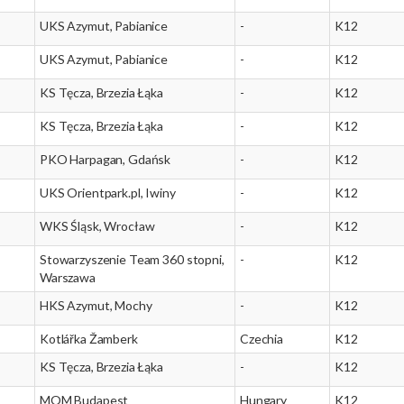
UKS Azymut, Pabianice
-
K12
UKS Azymut, Pabianice
-
K12
KS Tęcza, Brzezia Łąka
-
K12
KS Tęcza, Brzezia Łąka
-
K12
PKO Harpagan, Gdańsk
-
K12
UKS Orientpark.pl, Iwiny
-
K12
WKS Śląsk, Wrocław
-
K12
Stowarzyszenie Team 360 stopni,
-
K12
Warszawa
HKS Azymut, Mochy
-
K12
Kotlářka Žamberk
Czechia
K12
KS Tęcza, Brzezia Łąka
-
K12
MOM Budapest
Hungary
K12