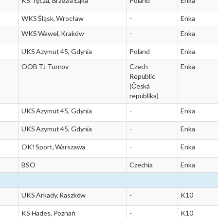
KS Tęcza, Brzezia Łąka
Poland
Enka
WKS Śląsk, Wrocław
-
Enka
WKS Wawel, Kraków
-
Enka
UKS Azymut 45, Gdynia
Poland
Enka
OOB TJ Turnov
Czech
Enka
Republic
(Česká
republika)
UKS Azymut 45, Gdynia
-
Enka
UKS Azymut 45, Gdynia
-
Enka
OK! Sport, Warszawa
-
Enka
BSO
Czechia
Enka
UKS Arkady, Raszków
-
K10
KS Hades, Poznań
-
K10