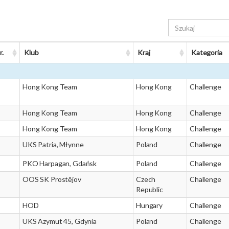
r.
Klub
Kraj
Kategoria
Hong Kong Team
Hong Kong
Challenge
Hong Kong Team
Hong Kong
Challenge
Hong Kong Team
Hong Kong
Challenge
UKS Patria, Młynne
Poland
Challenge
PKO Harpagan, Gdańsk
Poland
Challenge
OOS SK Prostějov
Czech
Challenge
Republic
HOD
Hungary
Challenge
UKS Azymut 45, Gdynia
Poland
Challenge