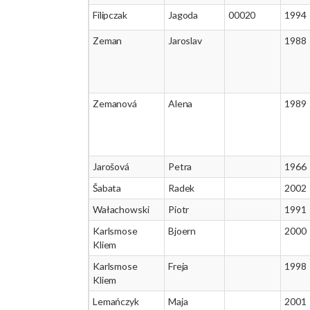
Filipczak
Jagoda
00020
1994
Zeman
Jaroslav
1988
Zemanová
Alena
1989
Jarošová
Petra
1966
Šabata
Radek
2002
Wałachowski
Piotr
1991
Karlsmose
Bjoern
2000
Kliem
Karlsmose
Freja
1998
Kliem
Lemańczyk
Maja
2001