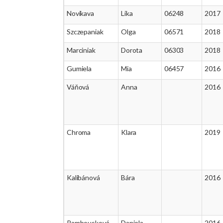
Novikava
Lika
06248
2017
Szczepaniak
Olga
06571
2018
Marciniak
Dorota
06303
2018
Gumiela
Mia
06457
2016
Váňová
Anna
2016
Chroma
Klara
2019
Kalibánová
Bára
2016
Rambousková
Daniela
2016