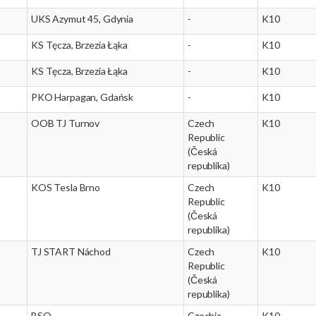
UKS Azymut 45, Gdynia
-
K10
KS Tęcza, Brzezia Łąka
-
K10
KS Tęcza, Brzezia Łąka
-
K10
PKO Harpagan, Gdańsk
-
K10
OOB TJ Turnov
Czech
K10
Republic
(Česká
republika)
KOS Tesla Brno
Czech
K10
Republic
(Česká
republika)
TJ START Náchod
Czech
K10
Republic
(Česká
republika)
BSO
Czechia
K10