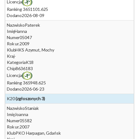
Licencja
Ranking 365
1101.625
Dodano
2026-08-09
Nazwisko
Paterek
Imię
Hanna
Numer
05047
Rok ur.
2009
Klub
HKS Azymut, Mochy
Kraj
-
Kategoria
K18
Chip
8636183
Licencja
Ranking 365
948.625
Dodano
2026-06-23
K20
(zgłoszonych 3)
Nazwisko
Staniak
Imię
Joanna
Numer
05582
Rok ur.
2007
Klub
PKO Harpagan, Gdańsk