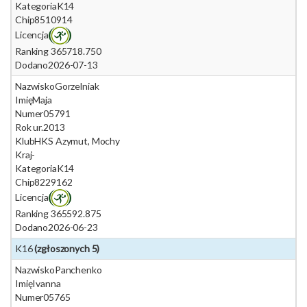
Kategoria
K14
Chip
8510914
Licencja
Ranking 365
718.750
Dodano
2026-07-13
Nazwisko
Gorzelniak
Imię
Maja
Numer
05791
Rok ur.
2013
Klub
HKS Azymut, Mochy
Kraj
-
Kategoria
K14
Chip
8229162
Licencja
Ranking 365
592.875
Dodano
2026-06-23
K16
(zgłoszonych 5)
Nazwisko
Panchenko
Imię
Ivanna
Numer
05765