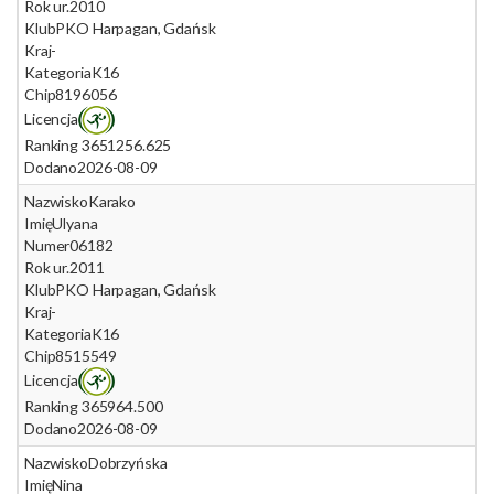
Rok ur.
2010
Klub
PKO Harpagan, Gdańsk
Kraj
-
Kategoria
K16
Chip
8196056
Licencja
Ranking 365
1256.625
Dodano
2026-08-09
Nazwisko
Karako
Imię
Ulyana
Numer
06182
Rok ur.
2011
Klub
PKO Harpagan, Gdańsk
Kraj
-
Kategoria
K16
Chip
8515549
Licencja
Ranking 365
964.500
Dodano
2026-08-09
Nazwisko
Dobrzyńska
Imię
Nina