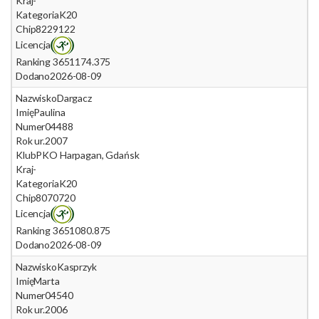
Kraj
-
Kategoria
K20
Chip
8229122
Licencja
Ranking 365
1174.375
Dodano
2026-08-09
Nazwisko
Dargacz
Imię
Paulina
Numer
04488
Rok ur.
2007
Klub
PKO Harpagan, Gdańsk
Kraj
-
Kategoria
K20
Chip
8070720
Licencja
Ranking 365
1080.875
Dodano
2026-08-09
Nazwisko
Kasprzyk
Imię
Marta
Numer
04540
Rok ur.
2006