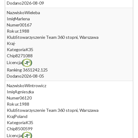
Dodano
2026-08-09
Nazwisko
Wieleba
Imię
Marlena
Numer
00167
Rok ur.
1988
Klub
Stowarzyszenie Team 360 stopni, Warszawa
Kraj
-
Kategoria
K35
Chip
8271088
Licencja
Ranking 365
1242.125
Dodano
2026-08-05
Nazwisko
Wintrowicz
Imię
Agnieszka
Numer
06120
Rok ur.
1988
Klub
Stowarzyszenie Team 360 stopni, Warszawa
Kraj
Poland
Kategoria
K35
Chip
8500599
Licencja