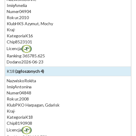
Imię
Amelia
Numer
04904
Rok ur.
2010
Klub
HKS Azymut, Mochy
Kraj
-
Kategoria
K16
Chip
8523101
Licencja
Ranking 365
785.625
Dodano
2026-06-23
K18
(zgłoszonych 4)
Nazwisko
Rokita
Imię
Antonina
Numer
04848
Rok ur.
2008
Klub
PKO Harpagan, Gdańsk
Kraj
-
Kategoria
K18
Chip
8190908
Licencja