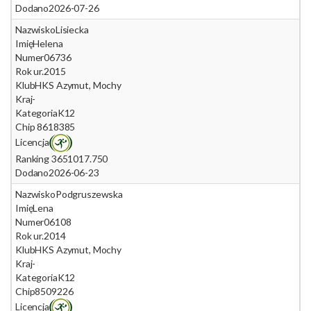
Dodano
2026-07-26
Nazwisko
Lisiecka
Imię
Helena
Numer
06736
Rok ur.
2015
Klub
HKS Azymut, Mochy
Kraj
-
Kategoria
K12
Chip
8618385
Licencja
Ranking 365
1017.750
Dodano
2026-06-23
Nazwisko
Podgruszewska
Imię
Lena
Numer
06108
Rok ur.
2014
Klub
HKS Azymut, Mochy
Kraj
-
Kategoria
K12
Chip
8509226
Licencja