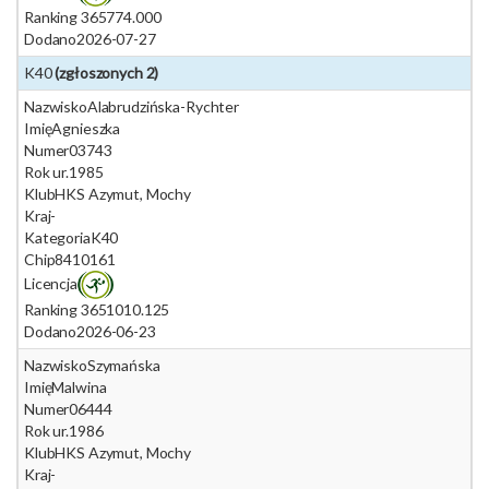
Ranking 365
774.000
Dodano
2026-07-27
K40
(zgłoszonych 2)
Nazwisko
Alabrudzińska-Rychter
Imię
Agnieszka
Numer
03743
Rok ur.
1985
Klub
HKS Azymut, Mochy
Kraj
-
Kategoria
K40
Chip
8410161
Licencja
Ranking 365
1010.125
Dodano
2026-06-23
Nazwisko
Szymańska
Imię
Malwina
Numer
06444
Rok ur.
1986
Klub
HKS Azymut, Mochy
Kraj
-