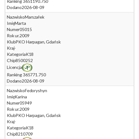
Ranking 365
1190.750
Dodano
2026-08-09
Nazwisko
Marszałek
Imię
Marta
Numer
05015
Rok ur.
2009
Klub
PKO Harpagan, Gdańsk
Kraj
-
Kategoria
K18
Chip
8500252
Licencja
Ranking 365
771.750
Dodano
2026-08-09
Nazwisko
Fedoryshyn
Imię
Karina
Numer
05949
Rok ur.
2009
Klub
PKO Harpagan, Gdańsk
Kraj
-
Kategoria
K18
Chip
8210709