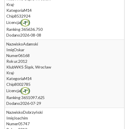
Kraj
-
Kategoria
M14
Chip
8532924
Licencja
Ranking 365
636.750
Dodano
2026-08-08
Nazwisko
Adamski
Imię
Oskar
Numer
06168
Rok ur.
2012
Klub
WKS Śląsk, Wrocław
Kraj
-
Kategoria
M14
Chip
8002785
Licencja
Ranking 365
1097.625
Dodano
2026-07-29
Nazwisko
Dobrzyński
Imię
Joachim
Numer
05747