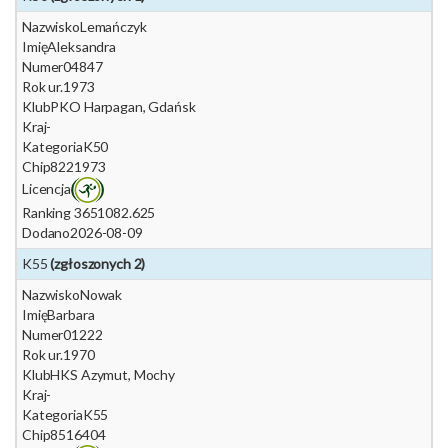
Nazwisko
Lemańczyk
Imię
Aleksandra
Numer
04847
Rok ur.
1973
Klub
PKO Harpagan, Gdańsk
Kraj
-
Kategoria
K50
Chip
8221973
Licencja
Ranking 365
1082.625
Dodano
2026-08-09
K55
(zgłoszonych 2)
Nazwisko
Nowak
Imię
Barbara
Numer
01222
Rok ur.
1970
Klub
HKS Azymut, Mochy
Kraj
-
Kategoria
K55
Chip
8516404