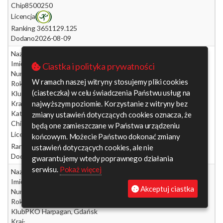
Chip
8500250
Licencja
Ranking 365
1129.125
Dodano
2026-08-09
Nazwisko
Lemańczyk
Imię
Witold
Ciastka i polityka prywatności
Numer
04804
W ramach naszej witryny stosujemy pliki cookies
Rok ur.
2009
(ciasteczka) w celu świadczenia Państwu usług na
Klub
PKO Harpagan, Gdańsk
najwyższym poziomie. Korzystanie z witryny bez
Kraj
-
Kategoria
M18
zmiany ustawień dotyczących cookies oznacza, że
Chip
8230409
będą one zamieszczane w Państwa urządzeniu
Licencja
końcowym. Możecie Państwo dokonać zmiany
Ranking 365
1084.500
ustawień dotyczących cookies, ale nie
Dodano
2026-08-09
gwarantujemy wtedy poprawnego działania
serwisu.
Pokaż więcej
Nazwisko
Dziatlau
Imię
Danila
Akceptuj ciastka
Numer
06150
Rok ur.
2008
Klub
PKO Harpagan, Gdańsk
Kraj
-