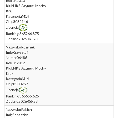
Rok ur.
2013
Klub
HKS Azymut, Mochy
Kraj
-
Kategoria
M14
Chip
8032146
Licencja
Ranking 365
966.875
Dodano
2026-06-23
Nazwisko
Rozynek
Imię
Krzysztof
Numer
06486
Rok ur.
2012
Klub
HKS Azymut, Mochy
Kraj
-
Kategoria
M14
Chip
8500257
Licencja
Ranking 365
655.625
Dodano
2026-06-23
Nazwisko
Pabich
Imię
Sebastian