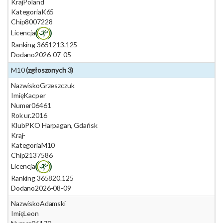
Kraj
Poland
Kategoria
K65
Chip
8007228
Licencja
Ranking 365
1213.125
Dodano
2026-07-05
M10
(zgłoszonych 3)
Nazwisko
Grzeszczuk
Imię
Kacper
Numer
06461
Rok ur.
2016
Klub
PKO Harpagan, Gdańsk
Kraj
-
Kategoria
M10
Chip
2137586
Licencja
Ranking 365
820.125
Dodano
2026-08-09
Nazwisko
Adamski
Imię
Leon