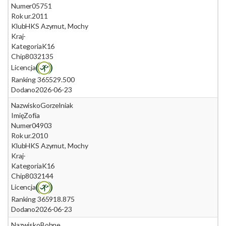
Numer
05751
Rok ur.
2011
Klub
HKS Azymut, Mochy
Kraj
-
Kategoria
K16
Chip
8032135
Licencja
Ranking 365
529.500
Dodano
2026-06-23
Nazwisko
Gorzelniak
Imię
Zofia
Numer
04903
Rok ur.
2010
Klub
HKS Azymut, Mochy
Kraj
-
Kategoria
K16
Chip
8032144
Licencja
Ranking 365
918.875
Dodano
2026-06-23
Nazwisko
Bohne