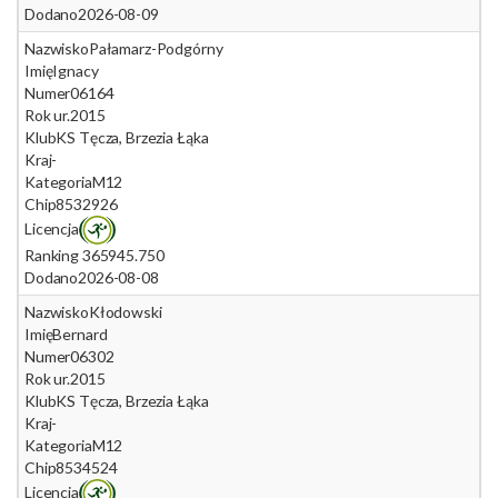
Dodano
2026-08-09
Nazwisko
Pałamarz-Podgórny
Imię
Ignacy
Numer
06164
Rok ur.
2015
Klub
KS Tęcza, Brzezia Łąka
Kraj
-
Kategoria
M12
Chip
8532926
Licencja
Ranking 365
945.750
Dodano
2026-08-08
Nazwisko
Kłodowski
Imię
Bernard
Numer
06302
Rok ur.
2015
Klub
KS Tęcza, Brzezia Łąka
Kraj
-
Kategoria
M12
Chip
8534524
Licencja