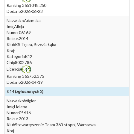
Ranking 365
1048.250
Dodano
2026-06-23
Nazwisko
Adamska
Imię
Alicja
Numer
06169
Rok ur.
2014
Klub
KS Tęcza, Brzezia Łąka
Kraj
-
Kategoria
K12
Chip
8002786
Licencja
Ranking 365
752.375
Dodano
2026-04-19
K14
(zgłoszonych 2)
Nazwisko
Wigier
Imię
Helena
Numer
05616
Rok ur.
2013
Klub
Stowarzyszenie Team 360 stopni, Warszawa
Kraj
-