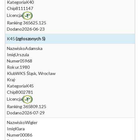
Kategoria
K40
Chip
8111147
Licencja
Ranking 365
625.125
Dodano
2026-06-23
K45
(zgłoszonych 5)
Nazwisko
Adamska
Imię
Urszula
Numer
05968
Rok ur.
1980
Klub
WKS Śląsk, Wrocław
Kraj
-
Kategoria
K45
Chip
8002781
Licencja
Ranking 365
809.125
Dodano
2026-07-29
Nazwisko
Wigier
Imię
Klara
Numer
00086