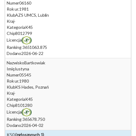
Numer
06160
Rok ur.
1981
Klub
AZS UMCS, Lublin
Kraj
-
Kategoria
K45
Chip
8012799
Licencja
Ranking 365
1063.875
Dodano
2026-06-22
Nazwisko
Bartkowiak
Imię
Justyna
Numer
05545
Rok ur.
1980
Klub
KS Hades, Poznań
Kraj
-
Kategoria
K45
Chip
8101280
Licencja
Ranking 365
678.750
Dodano
2026-04-02
K50
(zgłoszonych 1)