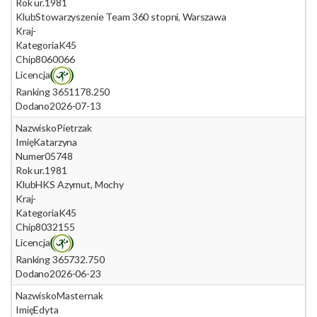
Rok ur.
1981
Klub
Stowarzyszenie Team 360 stopni, Warszawa
Kraj
-
Kategoria
K45
Chip
8060066
Licencja
Ranking 365
1178.250
Dodano
2026-07-13
Nazwisko
Pietrzak
Imię
Katarzyna
Numer
05748
Rok ur.
1981
Klub
HKS Azymut, Mochy
Kraj
-
Kategoria
K45
Chip
8032155
Licencja
Ranking 365
732.750
Dodano
2026-06-23
Nazwisko
Masternak
Imię
Edyta