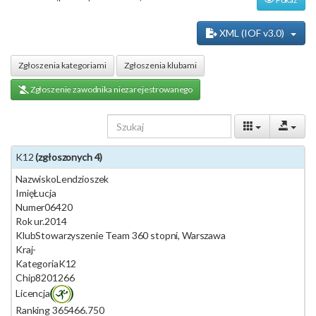
XML (IOF v3.0)
Zgłoszenia kategoriami
Zgłoszenia klubami
Zgłoszenie zawodnika niezarejestrowanego
K12
(zgłoszonych 4)
Nazwisko
Lendzioszek
Imię
Łucja
Numer
06420
Rok ur.
2014
Klub
Stowarzyszenie Team 360 stopni, Warszawa
Kraj
-
Kategoria
K12
Chip
8201266
Licencja
Ranking 365
466.750