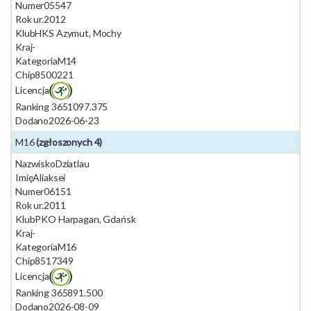
Numer
05547
Rok ur.
2012
Klub
HKS Azymut, Mochy
Kraj
-
Kategoria
M14
Chip
8500221
Licencja
Ranking 365
1097.375
Dodano
2026-06-23
M16
(zgłoszonych 4)
Nazwisko
Dziatlau
Imię
Aliaksei
Numer
06151
Rok ur.
2011
Klub
PKO Harpagan, Gdańsk
Kraj
-
Kategoria
M16
Chip
8517349
Licencja
Ranking 365
891.500
Dodano
2026-08-09