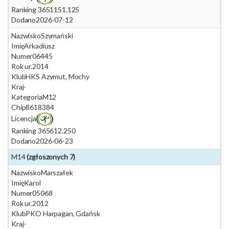
Ranking 365
1151.125
Dodano
2026-07-12
Nazwisko
Szymański
Imię
Arkadiusz
Numer
06445
Rok ur.
2014
Klub
HKS Azymut, Mochy
Kraj
-
Kategoria
M12
Chip
8618384
Licencja
Ranking 365
612.250
Dodano
2026-06-23
M14
(zgłoszonych 7)
Nazwisko
Marszałek
Imię
Karol
Numer
05068
Rok ur.
2012
Klub
PKO Harpagan, Gdańsk
Kraj
-