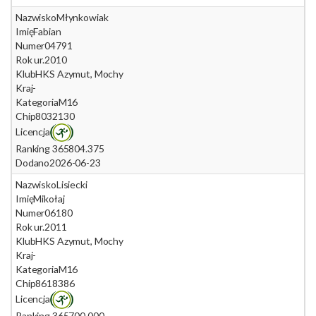
Nazwisko
Młynkowiak
Imię
Fabian
Numer
04791
Rok ur.
2010
Klub
HKS Azymut, Mochy
Kraj
-
Kategoria
M16
Chip
8032130
Licencja
Ranking 365
804.375
Dodano
2026-06-23
Nazwisko
Lisiecki
Imię
Mikołaj
Numer
06180
Rok ur.
2011
Klub
HKS Azymut, Mochy
Kraj
-
Kategoria
M16
Chip
8618386
Licencja
Ranking 365
700.000