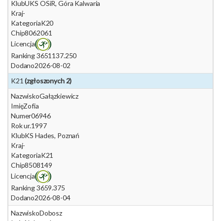
Klub
UKS OSiR, Góra Kalwaria
Kraj
-
Kategoria
K20
Chip
8062061
Licencja
Ranking 365
1137.250
Dodano
2026-08-02
K21
(zgłoszonych 2)
Nazwisko
Gałązkiewicz
Imię
Zofia
Numer
06946
Rok ur.
1997
Klub
KS Hades, Poznań
Kraj
-
Kategoria
K21
Chip
8508149
Licencja
Ranking 365
9.375
Dodano
2026-08-04
Nazwisko
Dobosz