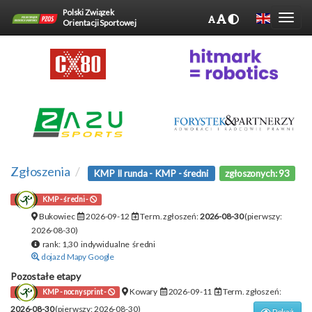
Polski Związek
Orientacji Sportowej
Zgłoszenia
KMP II runda - KMP - średni
zgłoszonych: 93
KMP - średni -
Bukowiec
2026-09-12
Term. zgłoszeń:
2026-08-30
(pierwszy:
2026-08-30)
rank: 1,30 indywidualne średni
dojazd Mapy Google
Pozostałe etapy
Kowary
2026-09-11
Term. zgłoszeń:
KMP - nocny sprint -
2026-08-30
(pierwszy: 2026-08-30)
Pokaż