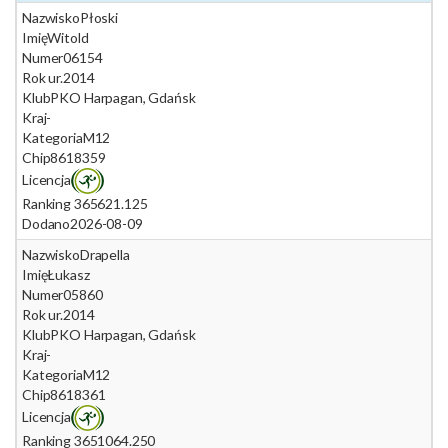
Nazwisko
Płoski
Imię
Witold
Numer
06154
Rok ur.
2014
Klub
PKO Harpagan, Gdańsk
Kraj
-
Kategoria
M12
Chip
8618359
Licencja
Ranking 365
621.125
Dodano
2026-08-09
Nazwisko
Drapella
Imię
Łukasz
Numer
05860
Rok ur.
2014
Klub
PKO Harpagan, Gdańsk
Kraj
-
Kategoria
M12
Chip
8618361
Licencja
Ranking 365
1064.250