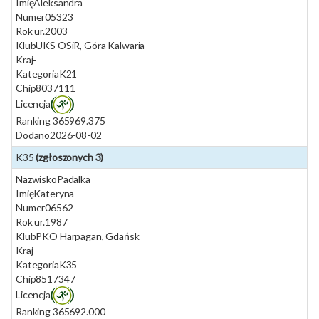
Imię
Aleksandra
Numer
05323
Rok ur.
2003
Klub
UKS OSiR, Góra Kalwaria
Kraj
-
Kategoria
K21
Chip
8037111
Licencja
Ranking 365
969.375
Dodano
2026-08-02
K35
(zgłoszonych 3)
Nazwisko
Padalka
Imię
Kateryna
Numer
06562
Rok ur.
1987
Klub
PKO Harpagan, Gdańsk
Kraj
-
Kategoria
K35
Chip
8517347
Licencja
Ranking 365
692.000