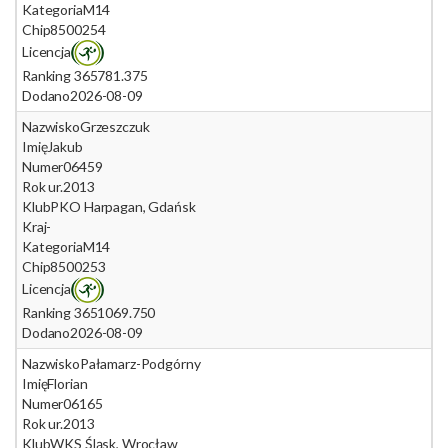
Kategoria
M14
Chip
8500254
Licencja
Ranking 365
781.375
Dodano
2026-08-09
Nazwisko
Grzeszczuk
Imię
Jakub
Numer
06459
Rok ur.
2013
Klub
PKO Harpagan, Gdańsk
Kraj
-
Kategoria
M14
Chip
8500253
Licencja
Ranking 365
1069.750
Dodano
2026-08-09
Nazwisko
Pałamarz-Podgórny
Imię
Florian
Numer
06165
Rok ur.
2013
Klub
WKS Śląsk, Wrocław