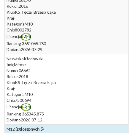
Numer
06170
Rok ur.
2016
Klub
KS Tęcza, Brzezia Łąka
Kraj
-
Kategoria
M10
Chip
8002782
Licencja
Ranking 365
1065.750
Dodano
2026-07-29
Nazwisko
Kłodowski
Imię
Miłosz
Numer
06662
Rok ur.
2018
Klub
KS Tęcza, Brzezia Łąka
Kraj
-
Kategoria
M10
Chip
7500694
Licencja
Ranking 365
345.875
Dodano
2026-07-12
M12
(zgłoszonych 5)