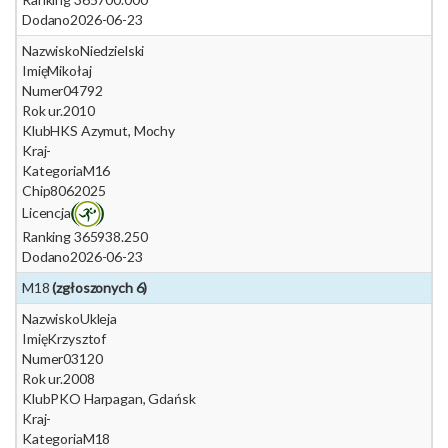
Dodano
2026-06-23
Nazwisko
Niedzielski
Imię
Mikołaj
Numer
04792
Rok ur.
2010
Klub
HKS Azymut, Mochy
Kraj
-
Kategoria
M16
Chip
8062025
Licencja
Ranking 365
938.250
Dodano
2026-06-23
M18
(zgłoszonych 6)
Nazwisko
Ukleja
Imię
Krzysztof
Numer
03120
Rok ur.
2008
Klub
PKO Harpagan, Gdańsk
Kraj
-
Kategoria
M18