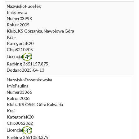
Nazwisko
Pudełek
Imię
Jowita
Numer
03998
Rok ur.
2005
Klub
LKS Górzanka, Nawojowa Góra
Kraj
-
Kategoria
K20
Chip
8210905
Licencja
Ranking 365
1157.875
Dodano
2025-04-13
Nazwisko
Dzwonkowska
Imię
Paulina
Numer
03366
Rok ur.
2006
Klub
UKS OSiR, Góra Kalwaria
Kraj
-
Kategoria
K20
Chip
8062062
Licencja
Ranking 365
1053.375