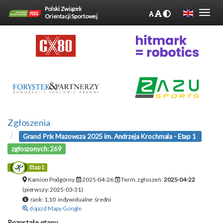
Polski Związek
Orientacji Sportowej
Zgłoszenia
Grand Prix Mazowsza 2025 im. Andrzeja Krochmala - Etap 1
zgłoszonych: 269
Etap 1
Kamion Podgórny
2025-04-26
Term. zgłoszeń:
2025-04-22
(pierwszy: 2025-03-31)
rank: 1,10 indywidualne średni
dojazd Mapy Google
Pozostałe etapy