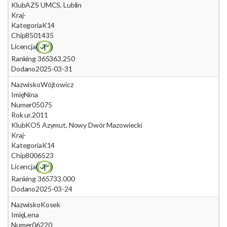
Klub
AZS UMCS, Lublin
Kraj
-
Kategoria
K14
Chip
8501435
Licencja
Ranking 365
363.250
Dodano
2025-03-31
Nazwisko
Wójtowicz
Imię
Nina
Numer
05075
Rok ur.
2011
Klub
KOS Azymut, Nowy Dwór Mazowiecki
Kraj
-
Kategoria
K14
Chip
8006523
Licencja
Ranking 365
733.000
Dodano
2025-03-24
Nazwisko
Kosek
Imię
Lena
Numer
06220