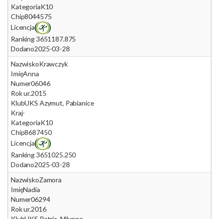
Kategoria
K10
Chip
8044575
Licencja
Ranking 365
1187.875
Dodano
2025-03-28
Nazwisko
Krawczyk
Imię
Anna
Numer
06046
Rok ur.
2015
Klub
UKS Azymut, Pabianice
Kraj
-
Kategoria
K10
Chip
8687450
Licencja
Ranking 365
1025.250
Dodano
2025-03-28
Nazwisko
Zamora
Imię
Nadia
Numer
06294
Rok ur.
2016
Klub
UKS Patria, Młynne