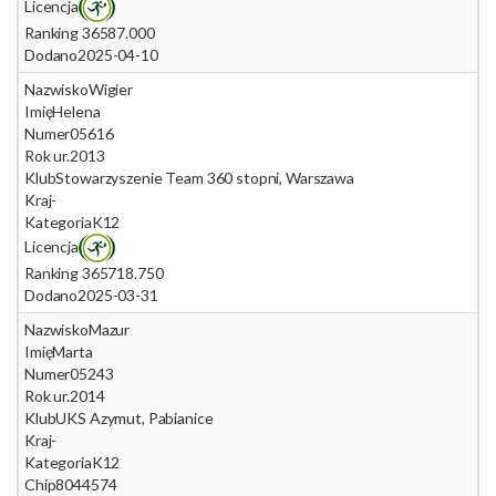
Licencja
Ranking 365
87.000
Dodano
2025-04-10
Nazwisko
Wigier
Imię
Helena
Numer
05616
Rok ur.
2013
Klub
Stowarzyszenie Team 360 stopni, Warszawa
Kraj
-
Kategoria
K12
Licencja
Ranking 365
718.750
Dodano
2025-03-31
Nazwisko
Mazur
Imię
Marta
Numer
05243
Rok ur.
2014
Klub
UKS Azymut, Pabianice
Kraj
-
Kategoria
K12
Chip
8044574