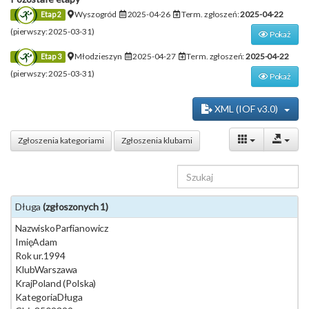
Wyszogród
2025-04-26
Term. zgłoszeń:
2025-04-22
Etap 2
(pierwszy: 2025-03-31)
Pokaż
Młodzieszyn
2025-04-27
Term. zgłoszeń:
2025-04-22
Etap 3
(pierwszy: 2025-03-31)
Pokaż
XML (IOF v3.0)
Zgłoszenia kategoriami
Zgłoszenia klubami
Długa
(zgłoszonych 1)
Nazwisko
Parfianowicz
Imię
Adam
Rok ur.
1994
Klub
Warszawa
Kraj
Poland (Polska)
Kategoria
Długa