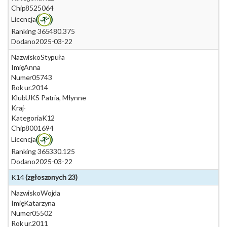
Chip
8525064
Licencja
Ranking 365
480.375
Dodano
2025-03-22
Nazwisko
Stypuła
Imię
Anna
Numer
05743
Rok ur.
2014
Klub
UKS Patria, Młynne
Kraj
-
Kategoria
K12
Chip
8001694
Licencja
Ranking 365
330.125
Dodano
2025-03-22
K14
(zgłoszonych 23)
Nazwisko
Wojda
Imię
Katarzyna
Numer
05502
Rok ur.
2011