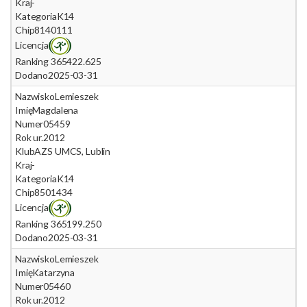
Kraj
-
Kategoria
K14
Chip
8140111
Licencja
Ranking 365
422.625
Dodano
2025-03-31
Nazwisko
Lemieszek
Imię
Magdalena
Numer
05459
Rok ur.
2012
Klub
AZS UMCS, Lublin
Kraj
-
Kategoria
K14
Chip
8501434
Licencja
Ranking 365
199.250
Dodano
2025-03-31
Nazwisko
Lemieszek
Imię
Katarzyna
Numer
05460
Rok ur.
2012