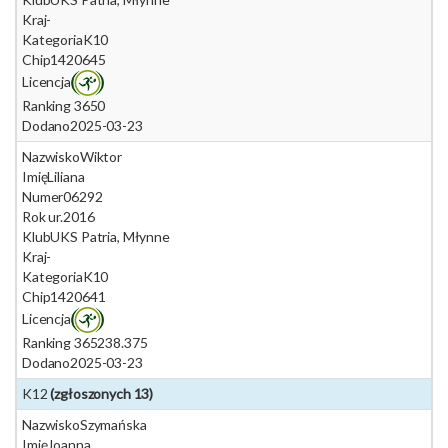
Kraj
-
Kategoria
K10
Chip
1420645
Licencja
Ranking 365
0
Dodano
2025-03-23
Nazwisko
Wiktor
Imię
Liliana
Numer
06292
Rok ur.
2016
Klub
UKS Patria, Młynne
Kraj
-
Kategoria
K10
Chip
1420641
Licencja
Ranking 365
238.375
Dodano
2025-03-23
K12
(zgłoszonych 13)
Nazwisko
Szymańska
Imię
Joanna