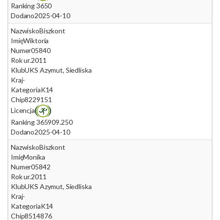
Ranking 365
0
Dodano
2025-04-10
Nazwisko
Biszkont
Imię
Wiktoria
Numer
05840
Rok ur.
2011
Klub
UKS Azymut, Siedliska
Kraj
-
Kategoria
K14
Chip
8229151
Licencja
Ranking 365
909.250
Dodano
2025-04-10
Nazwisko
Biszkont
Imię
Monika
Numer
05842
Rok ur.
2011
Klub
UKS Azymut, Siedliska
Kraj
-
Kategoria
K14
Chip
8514876