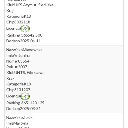
Klub
UKS Azymut, Siedliska
Kraj
-
Kategoria
K18
Chip
8032118
Licencja
Ranking 365
542.500
Dodano
2025-04-11
Nazwisko
Mianowska
Imię
Antonina
Numer
03554
Rok ur.
2007
Klub
UNTS, Warszawa
Kraj
-
Kategoria
K18
Chip
8131207
Licencja
Ranking 365
1120.125
Dodano
2025-03-31
Nazwisko
Zelek
Imię
Martyna