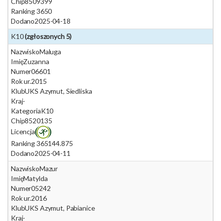
Chip
8509399
Ranking 365
0
Dodano
2025-04-18
K10
(zgłoszonych 5)
Nazwisko
Maluga
Imię
Zuzanna
Numer
06601
Rok ur.
2015
Klub
UKS Azymut, Siedliska
Kraj
-
Kategoria
K10
Chip
8520135
Licencja
Ranking 365
144.875
Dodano
2025-04-11
Nazwisko
Mazur
Imię
Matylda
Numer
05242
Rok ur.
2016
Klub
UKS Azymut, Pabianice
Kraj
-