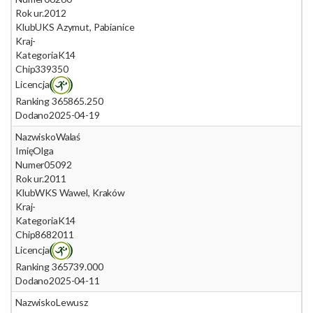
Rok ur.
2012
Klub
UKS Azymut, Pabianice
Kraj
-
Kategoria
K14
Chip
339350
Licencja
Ranking 365
865.250
Dodano
2025-04-19
Nazwisko
Walaś
Imię
Olga
Numer
05092
Rok ur.
2011
Klub
WKS Wawel, Kraków
Kraj
-
Kategoria
K14
Chip
8682011
Licencja
Ranking 365
739.000
Dodano
2025-04-11
Nazwisko
Lewusz