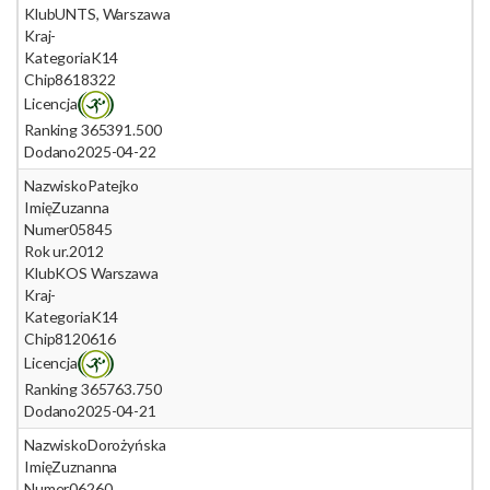
Klub
UNTS, Warszawa
Kraj
-
Kategoria
K14
Chip
8618322
Licencja
Ranking 365
391.500
Dodano
2025-04-22
Nazwisko
Patejko
Imię
Zuzanna
Numer
05845
Rok ur.
2012
Klub
KOS Warszawa
Kraj
-
Kategoria
K14
Chip
8120616
Licencja
Ranking 365
763.750
Dodano
2025-04-21
Nazwisko
Dorożyńska
Imię
Zuznanna
Numer
06260