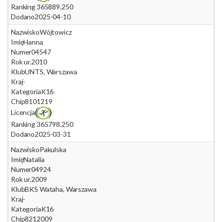
Ranking 365
889.250
Dodano
2025-04-10
Nazwisko
Wójtowicz
Imię
Hanna
Numer
04547
Rok ur.
2010
Klub
UNTS, Warszawa
Kraj
-
Kategoria
K16
Chip
8101219
Licencja
Ranking 365
798.250
Dodano
2025-03-31
Nazwisko
Pakulska
Imię
Natalia
Numer
04924
Rok ur.
2009
Klub
BKS Wataha, Warszawa
Kraj
-
Kategoria
K16
Chip
8212009