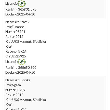
Licencja
Ranking 365
901.875
Dodano
2025-04-10
Nazwisko
Szarek
Imię
Zuzanna
Numer
05721
Rok ur.
2012
Klub
UKS Azymut, Siedliska
Kraj
-
Kategoria
K14
Chip
8525925
Licencja
Ranking 365
650.500
Dodano
2025-04-10
Nazwisko
Górska
Imię
Agata
Numer
05709
Rok ur.
2012
Klub
UKS Azymut, Siedliska
Kraj
-
Kategoria
K14