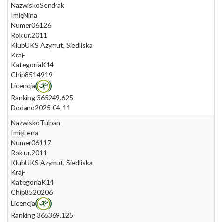
Nazwisko
Sendłak
Imię
Nina
Numer
06126
Rok ur.
2011
Klub
UKS Azymut, Siedliska
Kraj
-
Kategoria
K14
Chip
8514919
Licencja
Ranking 365
249.625
Dodano
2025-04-11
Nazwisko
Tulpan
Imię
Lena
Numer
06117
Rok ur.
2011
Klub
UKS Azymut, Siedliska
Kraj
-
Kategoria
K14
Chip
8520206
Licencja
Ranking 365
369.125