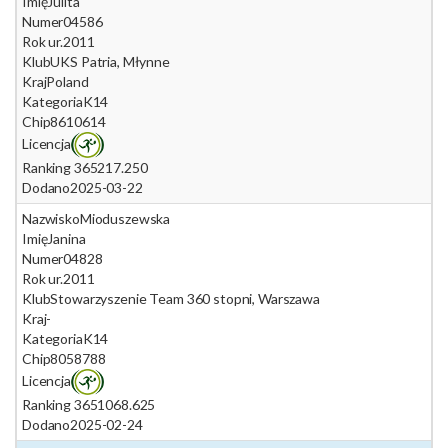
Imię
Julita
Numer
04586
Rok ur.
2011
Klub
UKS Patria, Młynne
Kraj
Poland
Kategoria
K14
Chip
8610614
Licencja
Ranking 365
217.250
Dodano
2025-03-22
Nazwisko
Mioduszewska
Imię
Janina
Numer
04828
Rok ur.
2011
Klub
Stowarzyszenie Team 360 stopni, Warszawa
Kraj
-
Kategoria
K14
Chip
8058788
Licencja
Ranking 365
1068.625
Dodano
2025-02-24