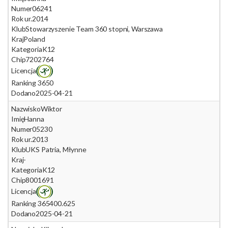
Numer
06241
Rok ur.
2014
Klub
Stowarzyszenie Team 360 stopni, Warszawa
Kraj
Poland
Kategoria
K12
Chip
7202764
Licencja
Ranking 365
0
Dodano
2025-04-21
Nazwisko
Wiktor
Imię
Hanna
Numer
05230
Rok ur.
2013
Klub
UKS Patria, Młynne
Kraj
-
Kategoria
K12
Chip
8001691
Licencja
Ranking 365
400.625
Dodano
2025-04-21