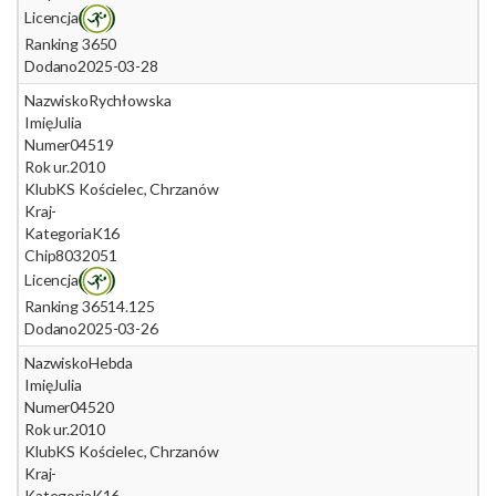
Licencja
Ranking 365
0
Dodano
2025-03-28
Nazwisko
Rychłowska
Imię
Julia
Numer
04519
Rok ur.
2010
Klub
KS Kościelec, Chrzanów
Kraj
-
Kategoria
K16
Chip
8032051
Licencja
Ranking 365
14.125
Dodano
2025-03-26
Nazwisko
Hebda
Imię
Julia
Numer
04520
Rok ur.
2010
Klub
KS Kościelec, Chrzanów
Kraj
-
Kategoria
K16