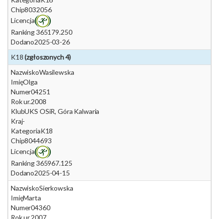
Chip
8032056
Licencja
Ranking 365
179.250
Dodano
2025-03-26
K18
(zgłoszonych 4)
Nazwisko
Wasilewska
Imię
Olga
Numer
04251
Rok ur.
2008
Klub
UKS OSiR, Góra Kalwaria
Kraj
-
Kategoria
K18
Chip
8044693
Licencja
Ranking 365
967.125
Dodano
2025-04-15
Nazwisko
Sierkowska
Imię
Marta
Numer
04360
Rok ur.
2007