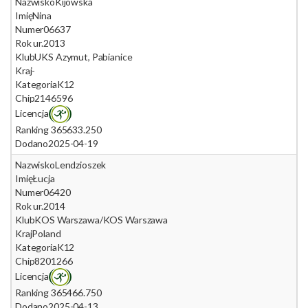
Nazwisko
Kijowska
Imię
Nina
Numer
06637
Rok ur.
2013
Klub
UKS Azymut, Pabianice
Kraj
-
Kategoria
K12
Chip
2146596
Licencja
Ranking 365
633.250
Dodano
2025-04-19
Nazwisko
Lendzioszek
Imię
Łucja
Numer
06420
Rok ur.
2014
Klub
KOS Warszawa/KOS Warszawa
Kraj
Poland
Kategoria
K12
Chip
8201266
Licencja
Ranking 365
466.750
Dodano
2025-04-13