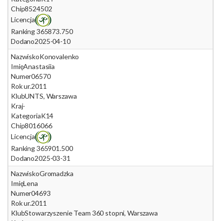
Chip
8524502
Licencja
Ranking 365
873.750
Dodano
2025-04-10
Nazwisko
Konovalenko
Imię
Anastasiia
Numer
06570
Rok ur.
2011
Klub
UNTS, Warszawa
Kraj
-
Kategoria
K14
Chip
8016066
Licencja
Ranking 365
901.500
Dodano
2025-03-31
Nazwisko
Gromadzka
Imię
Lena
Numer
04693
Rok ur.
2011
Klub
Stowarzyszenie Team 360 stopni, Warszawa