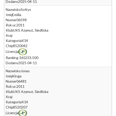
Dodano
2025-04-11
Nazwisko
Sołtys
Imię
Emilia
Numer
06598
Rok ur.
2011
Klub
UKS Azymut, Siedliska
Kraj
-
Kategoria
K14
Chip
8520042
Licencja
Ranking 365
233.500
Dodano
2025-04-11
Nazwisko
Jonas
Imię
Kinga
Numer
06481
Rok ur.
2011
Klub
UKS Azymut, Siedliska
Kraj
-
Kategoria
K14
Chip
8520207
Licencja