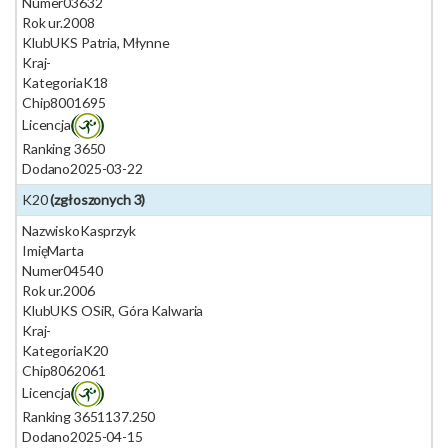
Numer
03632
Rok ur.
2008
Klub
UKS Patria, Młynne
Kraj
-
Kategoria
K18
Chip
8001695
Licencja
Ranking 365
0
Dodano
2025-03-22
K20
(zgłoszonych 3)
Nazwisko
Kasprzyk
Imię
Marta
Numer
04540
Rok ur.
2006
Klub
UKS OSiR, Góra Kalwaria
Kraj
-
Kategoria
K20
Chip
8062061
Licencja
Ranking 365
1137.250
Dodano
2025-04-15