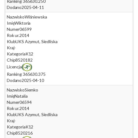
Ranking 365
630.250
Dodano
2025-04-11
Nazwisko
Wiśniewska
Imię
Wiktoria
Numer
06599
Rok ur.
2014
Klub
UKS Azymut, Siedliska
Kraj
-
Kategoria
K12
Chip
8520182
Licencja
Ranking 365
630.375
Dodano
2025-04-10
Nazwisko
Siemko
Imię
Natalia
Numer
06594
Rok ur.
2014
Klub
UKS Azymut, Siedliska
Kraj
-
Kategoria
K12
Chip
8520216