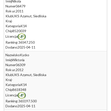
Imię
Nikola
Numer
06479
Rok ur.
2011
Klub
UKS Azymut, Siedliska
Kraj
-
Kategoria
K14
Chip
8520039
Licencja
Ranking 365
47.250
Dodano
2025-04-11
Nazwisko
Kycko
Imię
Wiktoria
Numer
06309
Rok ur.
2012
Klub
UKS Azymut, Siedliska
Kraj
-
Kategoria
K14
Chip
8618348
Licencja
Ranking 365
197.500
Dodano
2025-04-11