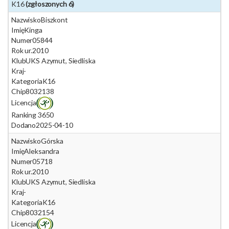
K16
(zgłoszonych 6)
Nazwisko
Biszkont
Imię
Kinga
Numer
05844
Rok ur.
2010
Klub
UKS Azymut, Siedliska
Kraj
-
Kategoria
K16
Chip
8032138
Licencja
Ranking 365
0
Dodano
2025-04-10
Nazwisko
Górska
Imię
Aleksandra
Numer
05718
Rok ur.
2010
Klub
UKS Azymut, Siedliska
Kraj
-
Kategoria
K16
Chip
8032154
Licencja