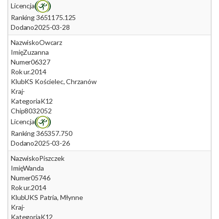
Licencja
Ranking 365
1175.125
Dodano
2025-03-28
Nazwisko
Owcarz
Imię
Zuzanna
Numer
06327
Rok ur.
2014
Klub
KS Kościelec, Chrzanów
Kraj
-
Kategoria
K12
Chip
8032052
Licencja
Ranking 365
357.750
Dodano
2025-03-26
Nazwisko
Piszczek
Imię
Wanda
Numer
05746
Rok ur.
2014
Klub
UKS Patria, Młynne
Kraj
-
Kategoria
K12