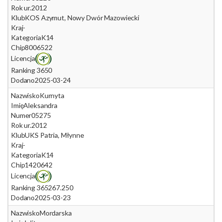
Rok ur.
2012
Klub
KOS Azymut, Nowy Dwór Mazowiecki
Kraj
-
Kategoria
K14
Chip
8006522
Licencja
Ranking 365
0
Dodano
2025-03-24
Nazwisko
Kurnyta
Imię
Aleksandra
Numer
05275
Rok ur.
2012
Klub
UKS Patria, Młynne
Kraj
-
Kategoria
K14
Chip
1420642
Licencja
Ranking 365
267.250
Dodano
2025-03-23
Nazwisko
Mordarska