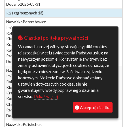
Dodano
2025-03-31
K21
(zgłoszonych 13)
Nazwisko
Poterałowicz
Imię
Karolina
Rok ur.
2001
Ciastka i polityka prywatności
Klub
Studzienice
Kraj
Poland (Polska)
W ramach naszej witryny stosujemy pliki cookies
Kategoria
K21
(ciasteczka) w celu świadczenia Państwu usług na
Ranking 365
0
najwyższym poziomie. Korzystanie z witryny bez
Dodano
2025-04-22
zmiany ustawień dotyczących cookies oznacza, że
Nazwisko
Parfianowicz
będą one zamieszczane w Państwa urządzeniu
Imię
Katarzyna
końcowym. Możecie Państwo dokonać zmiany
Rok ur.
1992
ustawień dotyczących cookies, ale nie
Klub
Warszawa
gwarantujemy wtedy poprawnego działania
Kraj
Poland (Polska)
serwisu.
Pokaż więcej
Kategoria
K21
Chip
8336011
Akceptuj ciastka
Ranking 365
0
Dodano
2025-04-19
Nazwisko
Polishchuk