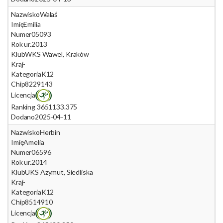
Nazwisko
Walaś
Imię
Emilia
Numer
05093
Rok ur.
2013
Klub
WKS Wawel, Kraków
Kraj
-
Kategoria
K12
Chip
8229143
Licencja
Ranking 365
1133.375
Dodano
2025-04-11
Nazwisko
Herbin
Imię
Amelia
Numer
06596
Rok ur.
2014
Klub
UKS Azymut, Siedliska
Kraj
-
Kategoria
K12
Chip
8514910
Licencja