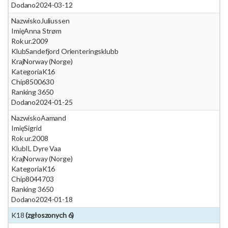
Dodano
2024-03-12
Nazwisko
Juliussen
Imię
Anna Strøm
Rok ur.
2009
Klub
Sandefjord Orienteringsklubb
Kraj
Norway (Norge)
Kategoria
K16
Chip
8500630
Ranking 365
0
Dodano
2024-01-25
Nazwisko
Aamand
Imię
Sigrid
Rok ur.
2008
Klub
IL Dyre Vaa
Kraj
Norway (Norge)
Kategoria
K16
Chip
8044703
Ranking 365
0
Dodano
2024-01-18
K18
(zgłoszonych 6)