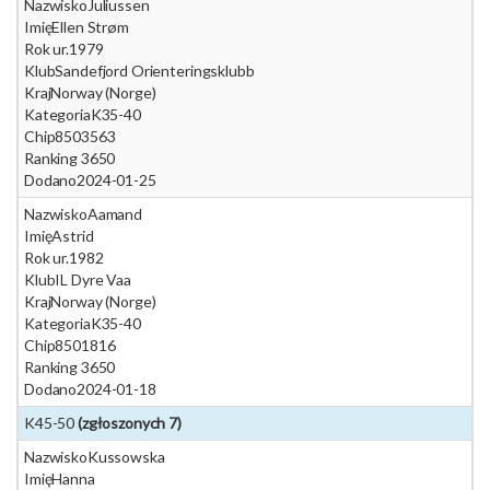
Nazwisko
Juliussen
Imię
Ellen Strøm
Rok ur.
1979
Klub
Sandefjord Orienteringsklubb
Kraj
Norway (Norge)
Kategoria
K35-40
Chip
8503563
Ranking 365
0
Dodano
2024-01-25
Nazwisko
Aamand
Imię
Astrid
Rok ur.
1982
Klub
IL Dyre Vaa
Kraj
Norway (Norge)
Kategoria
K35-40
Chip
8501816
Ranking 365
0
Dodano
2024-01-18
K45-50
(zgłoszonych 7)
Nazwisko
Kussowska
Imię
Hanna