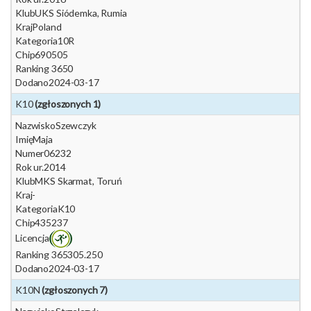
Klub
UKS Siódemka, Rumia
Kraj
Poland
Kategoria
10R
Chip
690505
Ranking 365
0
Dodano
2024-03-17
K10
(zgłoszonych 1)
Nazwisko
Szewczyk
Imię
Maja
Numer
06232
Rok ur.
2014
Klub
MKS Skarmat, Toruń
Kraj
-
Kategoria
K10
Chip
435237
Licencja
Ranking 365
305.250
Dodano
2024-03-17
K10N
(zgłoszonych 7)