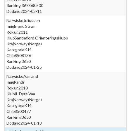
Ranking 365
868.500
Dodano
2024-03-11
Nazwisko
Juliussen
Imię
Ingrid Strøm
Rok ur.
2011
Klub
Sandefjord Orienteringsklubb
Kraj
Norway (Norge)
Kategoria
K14
Chip
8508136
Ranking 365
0
Dodano
2024-01-25
Nazwisko
Aamand
Imię
Randi
Rok ur.
2010
Klub
IL Dyre Vaa
Kraj
Norway (Norge)
Kategoria
K14
Chip
8500477
Ranking 365
0
Dodano
2024-01-18