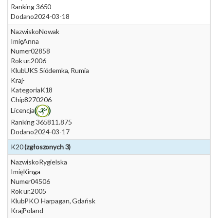
Ranking 365
0
Dodano
2024-03-18
Nazwisko
Nowak
Imię
Anna
Numer
02858
Rok ur.
2006
Klub
UKS Siódemka, Rumia
Kraj
-
Kategoria
K18
Chip
8270206
Licencja
Ranking 365
811.875
Dodano
2024-03-17
K20
(zgłoszonych 3)
Nazwisko
Rygielska
Imię
Kinga
Numer
04506
Rok ur.
2005
Klub
PKO Harpagan, Gdańsk
Kraj
Poland