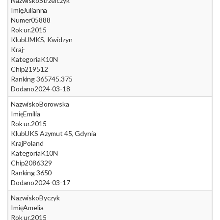
Nazwisko
Strzelczyk
Imię
Julianna
Numer
05888
Rok ur.
2015
Klub
UMKS, Kwidzyn
Kraj
-
Kategoria
K10N
Chip
219512
Ranking 365
745.375
Dodano
2024-03-18
Nazwisko
Borowska
Imię
Emilia
Rok ur.
2015
Klub
UKS Azymut 45, Gdynia
Kraj
Poland
Kategoria
K10N
Chip
2086329
Ranking 365
0
Dodano
2024-03-17
Nazwisko
Byczyk
Imię
Amelia
Rok ur.
2015