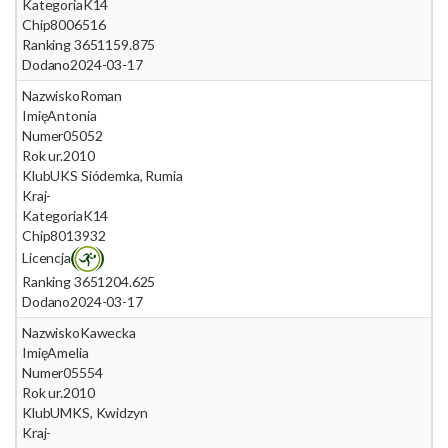
Kategoria
K14
Chip
8006516
Ranking 365
1159.875
Dodano
2024-03-17
Nazwisko
Roman
Imię
Antonia
Numer
05052
Rok ur.
2010
Klub
UKS Siódemka, Rumia
Kraj
-
Kategoria
K14
Chip
8013932
Licencja
Ranking 365
1204.625
Dodano
2024-03-17
Nazwisko
Kawecka
Imię
Amelia
Numer
05554
Rok ur.
2010
Klub
UMKS, Kwidzyn
Kraj
-