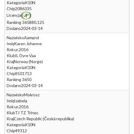
Kategoria
K10N
Chip
2086335
Licencja
Ranking 365
880.125
Dodano
2024-03-14
Nazwisko
Aamand
Imię
Karen Johanne
Rok ur.
2016
Klub
IL Dyre Vaa
Kraj
Norway (Norge)
Kategoria
K10N
Chip
8501713
Ranking 365
0
Dodano
2024-03-14
Nazwisko
Mokrosz
Imię
Izabela
Rok ur.
2016
Klub
TJ TZ Trinec
Kraj
Czech Republic (Česká republika)
Kategoria
K10N
Chip
49312