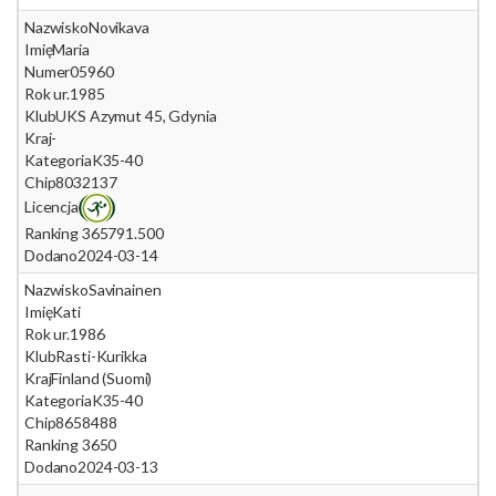
Nazwisko
Novikava
Imię
Maria
Numer
05960
Rok ur.
1985
Klub
UKS Azymut 45, Gdynia
Kraj
-
Kategoria
K35-40
Chip
8032137
Licencja
Ranking 365
791.500
Dodano
2024-03-14
Nazwisko
Savinainen
Imię
Kati
Rok ur.
1986
Klub
Rasti-Kurikka
Kraj
Finland (Suomi)
Kategoria
K35-40
Chip
8658488
Ranking 365
0
Dodano
2024-03-13