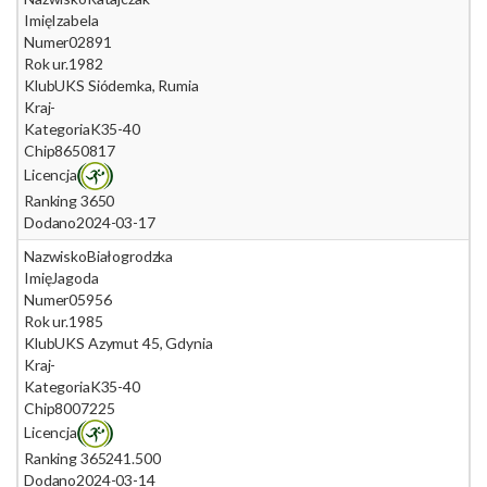
Imię
Izabela
Numer
02891
Rok ur.
1982
Klub
UKS Siódemka, Rumia
Kraj
-
Kategoria
K35-40
Chip
8650817
Licencja
Ranking 365
0
Dodano
2024-03-17
Nazwisko
Białogrodzka
Imię
Jagoda
Numer
05956
Rok ur.
1985
Klub
UKS Azymut 45, Gdynia
Kraj
-
Kategoria
K35-40
Chip
8007225
Licencja
Ranking 365
241.500
Dodano
2024-03-14