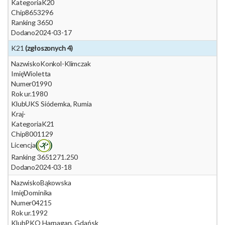
Kategoria
K20
Chip
8653296
Ranking 365
0
Dodano
2024-03-17
K21
(zgłoszonych 4)
Nazwisko
Konkol-Klimczak
Imię
Wioletta
Numer
01990
Rok ur.
1980
Klub
UKS Siódemka, Rumia
Kraj
-
Kategoria
K21
Chip
8001129
Licencja
Ranking 365
1271.250
Dodano
2024-03-18
Nazwisko
Bąkowska
Imię
Dominika
Numer
04215
Rok ur.
1992
Klub
PKO Harpagan, Gdańsk