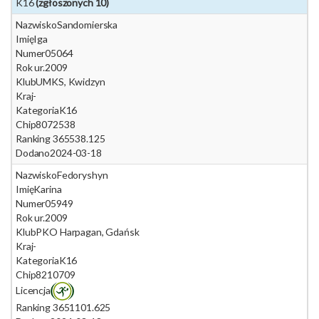
K16
(zgłoszonych 10)
Nazwisko
Sandomierska
Imię
Iga
Numer
05064
Rok ur.
2009
Klub
UMKS, Kwidzyn
Kraj
-
Kategoria
K16
Chip
8072538
Ranking 365
538.125
Dodano
2024-03-18
Nazwisko
Fedoryshyn
Imię
Karina
Numer
05949
Rok ur.
2009
Klub
PKO Harpagan, Gdańsk
Kraj
-
Kategoria
K16
Chip
8210709
Licencja
Ranking 365
1101.625