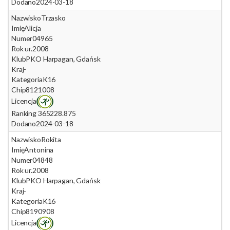
Dodano
2024-03-18
Nazwisko
Trzasko
Imię
Alicja
Numer
04965
Rok ur.
2008
Klub
PKO Harpagan, Gdańsk
Kraj
-
Kategoria
K16
Chip
8121008
Licencja
Ranking 365
228.875
Dodano
2024-03-18
Nazwisko
Rokita
Imię
Antonina
Numer
04848
Rok ur.
2008
Klub
PKO Harpagan, Gdańsk
Kraj
-
Kategoria
K16
Chip
8190908
Licencja