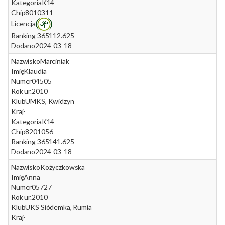
Kategoria
K14
Chip
8010311
Licencja
Ranking 365
112.625
Dodano
2024-03-18
Nazwisko
Marciniak
Imię
Klaudia
Numer
04505
Rok ur.
2010
Klub
UMKS, Kwidzyn
Kraj
-
Kategoria
K14
Chip
8201056
Ranking 365
141.625
Dodano
2024-03-18
Nazwisko
Kożyczkowska
Imię
Anna
Numer
05727
Rok ur.
2010
Klub
UKS Siódemka, Rumia
Kraj
-