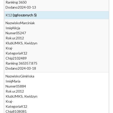
Ranking 365
0
Dodano
2024-03-13
K12
(zgłoszonych 5)
Nazwisko
Marciniak
Imię
Alicja
Numer
05247
Rok ur.
2012
Klub
UMKS, Kwidzyn
Kraj
-
Kategoria
K12
Chip
2102489
Ranking 365
357.875
Dodano
2024-03-18
Nazwisko
Gimińska
Imię
Maria
Numer
05884
Rok ur.
2012
Klub
UMKS, Kwidzyn
Kraj
-
Kategoria
K12
Chip
8108081