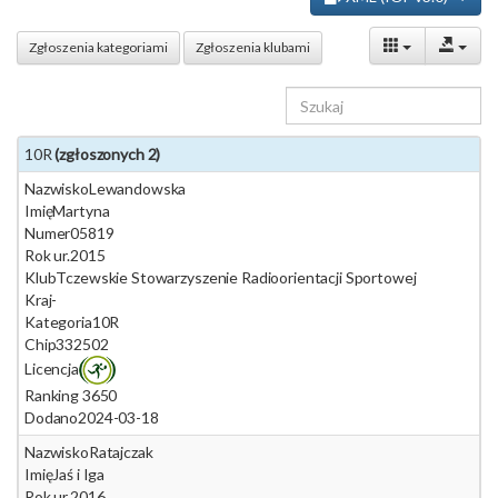
Zgłoszenia kategoriami
Zgłoszenia klubami
10R
(zgłoszonych 2)
Nazwisko
Lewandowska
Imię
Martyna
Numer
05819
Rok ur.
2015
Klub
Tczewskie Stowarzyszenie Radioorientacji Sportowej
Kraj
-
Kategoria
10R
Chip
332502
Licencja
Ranking 365
0
Dodano
2024-03-18
Nazwisko
Ratajczak
Imię
Jaś i Iga
Rok ur.
2016