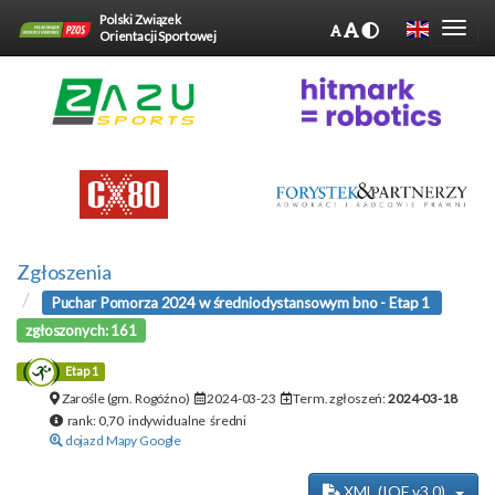
Polski Związek
Orientacji Sportowej
Zgłoszenia
Puchar Pomorza 2024 w średniodystansowym bno - Etap 1
zgłoszonych: 161
Etap 1
Zarośle (gm. Rogóźno)
2024-03-23
Term. zgłoszeń:
2024-03-18
rank: 0,70 indywidualne średni
dojazd Mapy Google
XML (IOF v3.0)