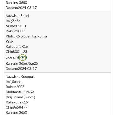
Ranking 365
0
Dodano
2024-03-17
Nazwisko
Sądej
Imię
Zofia
Numer
05051
Rok ur.
2008
Klub
UKS Siódemka, Rumia
Kraj
-
Kategoria
K16
Chip
8001128
Licencja
Ranking 365
675.625
Dodano
2024-03-17
Nazwisko
Kuoppala
Imię
Saana
Rok ur.
2008
Klub
Rasti-Kurikka
Kraj
Finland (Suomi)
Kategoria
K16
Chip
8658477
Ranking 365
0