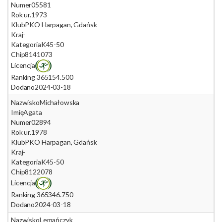
Numer
05581
Rok ur.
1973
Klub
PKO Harpagan, Gdańsk
Kraj
-
Kategoria
K45-50
Chip
8141073
Licencja
Ranking 365
154.500
Dodano
2024-03-18
Nazwisko
Michałowska
Imię
Agata
Numer
02894
Rok ur.
1978
Klub
PKO Harpagan, Gdańsk
Kraj
-
Kategoria
K45-50
Chip
8122078
Licencja
Ranking 365
346.750
Dodano
2024-03-18
Nazwisko
Lemańczyk