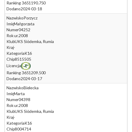
Ranking 365
1190.750
Dodano
2024-03-18
Nazwisko
Porzycz
Imię
Małgorzata
Numer
04252
Rok ur.
2008
Klub
UKS Siódemka, Rumia
Kraj
-
Kategoria
K16
Chip
8515505
Licencja
Ranking 365
1209.500
Dodano
2024-03-17
Nazwisko
Bielecka
Imię
Marta
Numer
04398
Rok ur.
2008
Klub
UKS Siódemka, Rumia
Kraj
-
Kategoria
K16
Chip
8004714