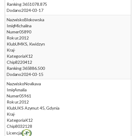
Ranking 365
1078.875
Dodano
2024-03-17
Nazwisko
Blokowska
Imię
Michalina
Numer
05890
Rok ur.
2012
Klub
UMKS, Kwidzyn
Kraj
-
Kategoria
K12
Chip
8220412
Ranking 365
886.500
Dodano
2024-03-15
Nazwisko
Novikava
Imię
Amalia
Numer
05961
Rok ur.
2012
Klub
UKS Azymut 45, Gdynia
Kraj
-
Kategoria
K12
Chip
8032128
Licencja