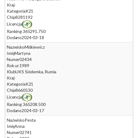
Kraj
-
Kategoria
K21
Chip
8281192
Licencja
Ranking 365
291.750
Dodano
2024-03-18
Nazwisko
Miśkiewicz
Imię
Martyna
Numer
02434
Rok ur.
1989
Klub
UKS Siódemka, Rumia
Kraj
-
Kategoria
K21
Chip
8660530
Licencja
Ranking 365
208.500
Dodano
2024-03-17
Nazwisko
Pesta
Imię
Anna
Numer
02741