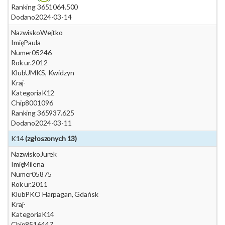
Ranking 365
1064.500
Dodano
2024-03-14
Nazwisko
Wejtko
Imię
Paula
Numer
05246
Rok ur.
2012
Klub
UMKS, Kwidzyn
Kraj
-
Kategoria
K12
Chip
8001096
Ranking 365
937.625
Dodano
2024-03-11
K14
(zgłoszonych 13)
Nazwisko
Jurek
Imię
Milena
Numer
05875
Rok ur.
2011
Klub
PKO Harpagan, Gdańsk
Kraj
-
Kategoria
K14
Chip
8516447