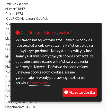
Imię
Aleksandra
Numer
04847
Rok ur.
1973
Klub
PKO Harpagan, Gdańsk
Kraj
-
Kategoria
K45-50
Ciastka i polityka prywatności
Chip
8221973
Licencja
W ramach naszej witryny stosujemy pliki cookies
Ranking 365
1082.625
(ciasteczka) w celu świadczenia Państwu usług na
Dodano
2024-03-18
najwyższym poziomie. Korzystanie z witryny bez
zmiany ustawień dotyczących cookies oznacza, że
Nazwisko
Deptulska
będą one zamieszczane w Państwa urządzeniu
Imię
Agnieszka
Numer
02367
końcowym. Możecie Państwo dokonać zmiany
Rok ur.
1971
ustawień dotyczących cookies, ale nie
Klub
Tczewskie Stowarzyszenie Radioorientacji Sportowej
gwarantujemy wtedy poprawnego działania
Kraj
-
serwisu.
Pokaż więcej
Kategoria
K45-50
Chip
8001093
Akceptuj ciastka
Licencja
Ranking 365
738.875
Dodano
2024-03-18