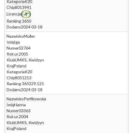
Kategoria
K20
Chip
8013941
Licencja
Ranking 365
0
Dodano
2024-03-18
Nazwisko
Muller
Imię
Iga
Numer
02764
Rok ur.
2005
Klub
UMKS, Kwidzyn
Kraj
Poland
Kategoria
K20
Chip
8051213
Ranking 365
329.125
Dodano
2024-03-18
Nazwisko
Perfikowska
Imię
Hanna
Numer
03363
Rok ur.
2004
Klub
UMKS, Kwidzyn
Kraj
Poland