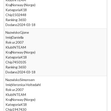
Kraj
Norway (Norge)
Kategoria
K18
Chip
1502448
Ranking 365
0
Dodano
2024-03-18
Nazwisko
Gjone
Imię
Daniella
Rok ur.
2007
Klub
INTEAM
Kraj
Norway (Norge)
Kategoria
K18
Chip
7450105
Ranking 365
0
Dodano
2024-03-18
Nazwisko
Simonsen
Imię
Veronica Holtedahl
Rok ur.
2007
Klub
INTEAM
Kraj
Norway (Norge)
Kategoria
K18
Chip
1947430