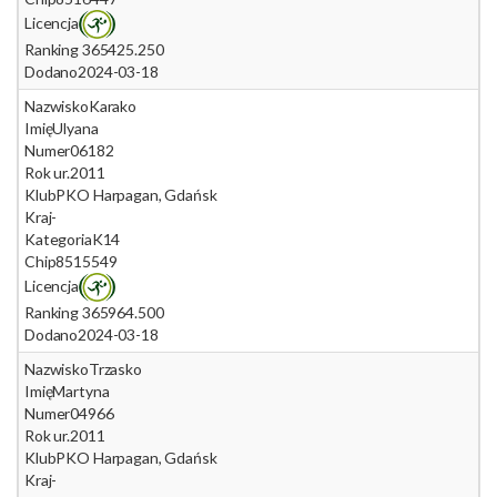
Licencja
Ranking 365
425.250
Dodano
2024-03-18
Nazwisko
Karako
Imię
Ulyana
Numer
06182
Rok ur.
2011
Klub
PKO Harpagan, Gdańsk
Kraj
-
Kategoria
K14
Chip
8515549
Licencja
Ranking 365
964.500
Dodano
2024-03-18
Nazwisko
Trzasko
Imię
Martyna
Numer
04966
Rok ur.
2011
Klub
PKO Harpagan, Gdańsk
Kraj
-