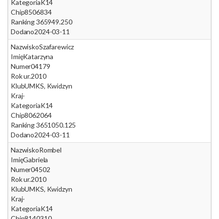
Kategoria
K14
Chip
8506834
Ranking 365
949.250
Dodano
2024-03-11
Nazwisko
Szafarewicz
Imię
Katarzyna
Numer
04179
Rok ur.
2010
Klub
UMKS, Kwidzyn
Kraj
-
Kategoria
K14
Chip
8062064
Ranking 365
1050.125
Dodano
2024-03-11
Nazwisko
Rombel
Imię
Gabriela
Numer
04502
Rok ur.
2010
Klub
UMKS, Kwidzyn
Kraj
-
Kategoria
K14
Chip
8140310