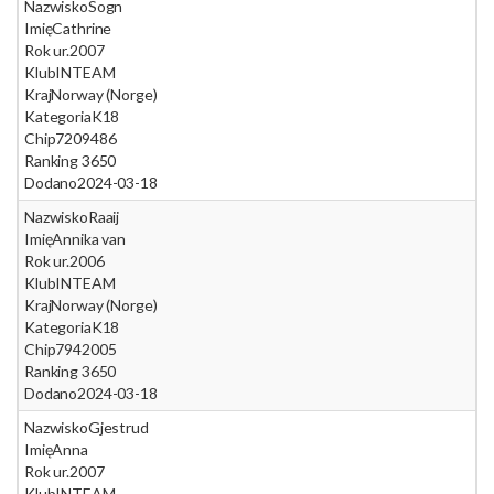
Nazwisko
Sogn
Imię
Cathrine
Rok ur.
2007
Klub
INTEAM
Kraj
Norway (Norge)
Kategoria
K18
Chip
7209486
Ranking 365
0
Dodano
2024-03-18
Nazwisko
Raaij
Imię
Annika van
Rok ur.
2006
Klub
INTEAM
Kraj
Norway (Norge)
Kategoria
K18
Chip
7942005
Ranking 365
0
Dodano
2024-03-18
Nazwisko
Gjestrud
Imię
Anna
Rok ur.
2007
Klub
INTEAM