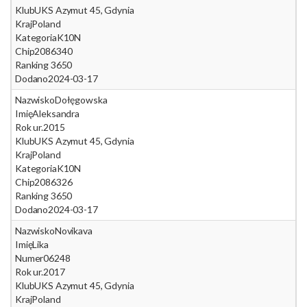
Klub
UKS Azymut 45, Gdynia
Kraj
Poland
Kategoria
K10N
Chip
2086340
Ranking 365
0
Dodano
2024-03-17
Nazwisko
Dołęgowska
Imię
Aleksandra
Rok ur.
2015
Klub
UKS Azymut 45, Gdynia
Kraj
Poland
Kategoria
K10N
Chip
2086326
Ranking 365
0
Dodano
2024-03-17
Nazwisko
Novikava
Imię
Lika
Numer
06248
Rok ur.
2017
Klub
UKS Azymut 45, Gdynia
Kraj
Poland