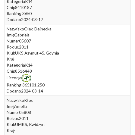
Kategoria
K14
Chip
8410187
Ranking 365
0
Dodano
2024-03-17
Nazwisko
Olek-Dejnecka
Imię
Gabriela
Numer
05607
Rok ur.
2011
Klub
UKS Azymut 45, Gdynia
Kraj
-
Kategoria
K14
Chip
8516448
Licencja
Ranking 365
101.250
Dodano
2024-03-14
Nazwisko
Kłos
Imię
Amelia
Numer
05808
Rok ur.
2011
Klub
UMKS, Kwidzyn
Kraj
-