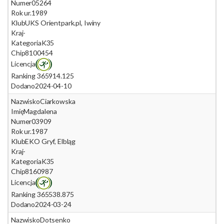
Numer
05264
Rok ur.
1989
Klub
UKS Orientpark.pl, Iwiny
Kraj
-
Kategoria
K35
Chip
8100454
Licencja
Ranking 365
914.125
Dodano
2024-04-10
Nazwisko
Ciarkowska
Imię
Magdalena
Numer
03909
Rok ur.
1987
Klub
EKO Gryf, Elbląg
Kraj
-
Kategoria
K35
Chip
8160987
Licencja
Ranking 365
538.875
Dodano
2024-03-24
Nazwisko
Dotsenko