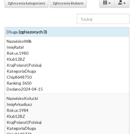
Zgłoszenia kategoriami
Zgłoszenia klubami
Długa
(zgłoszonych 3)
Nazwisko
Wilk
Imię
Rafał
Rok ur.
1980
Klub
12BZ
Kraj
Poland (Polska)
Kategoria
Długa
Chip
8648750
Ranking 365
0
Dodano
2024-04-15
Nazwisko
Kołucki
Imię
Arkadiusz
Rok ur.
1984
Klub
12BZ
Kraj
Poland (Polska)
Kategoria
Długa