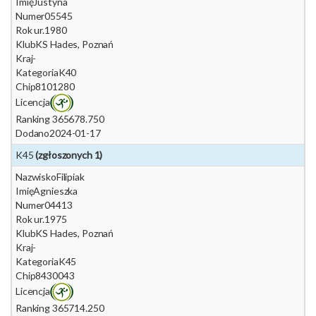
Imię
Justyna
Numer
05545
Rok ur.
1980
Klub
KS Hades, Poznań
Kraj
-
Kategoria
K40
Chip
8101280
Licencja
Ranking 365
678.750
Dodano
2024-01-17
K45
(zgłoszonych 1)
Nazwisko
Filipiak
Imię
Agnieszka
Numer
04413
Rok ur.
1975
Klub
KS Hades, Poznań
Kraj
-
Kategoria
K45
Chip
8430043
Licencja
Ranking 365
714.250