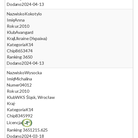
Dodano
2024-04-13
Nazwisko
Kokotylo
Imię
Anna
Rok ur.
2010
Klub
Avangard
Kraj
Ukraine (Україна)
Kategoria
K14
Chip
8653474
Ranking 365
0
Dodano
2024-04-13
Nazwisko
Wysocka
Imię
Michalina
Numer
04012
Rok ur.
2010
Klub
WKS Śląsk, Wrocław
Kraj
-
Kategoria
K14
Chip
8345992
Licencja
Ranking 365
1215.625
Dodano
2024-03-18