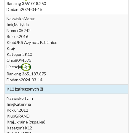
Ranking 365
1048.250
Dodano
2024-04-15
Nazwisko
Mazur
Imię
Matylda
Numer
05242
Rok ur.
2016
Klub
UKS Azymut, Pabianice
Kraj
-
Kategoria
K10
Chip
8044575
Licencja
Ranking 365
1187.875
Dodano
2024-03-14
K12
(zgłoszonych 2)
Nazwisko
Tyrin
Imię
Kateryna
Rok ur.
2012
Klub
GRAND
Kraj
Ukraine (Україна)
Kategoria
K12