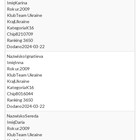
Imię
Karina
Rok ur.
2009
Klub
Team Ukraine
Kraj
Ukraine
Kategoria
K16
Chip
8210709
Ranking 365
0
Dodano
2024-03-22
Nazwisko
Ignatieva
Imię
Inna
Rok ur.
2009
Klub
Team Ukraine
Kraj
Ukraine
Kategoria
K16
Chip
8016044
Ranking 365
0
Dodano
2024-03-22
Nazwisko
Sereda
Imię
Daria
Rok ur.
2009
Klub
Team Ukraine