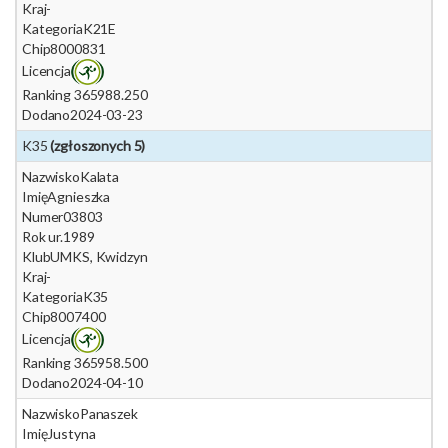
Kraj
-
Kategoria
K21E
Chip
8000831
Licencja
Ranking 365
988.250
Dodano
2024-03-23
K35
(zgłoszonych 5)
Nazwisko
Kalata
Imię
Agnieszka
Numer
03803
Rok ur.
1989
Klub
UMKS, Kwidzyn
Kraj
-
Kategoria
K35
Chip
8007400
Licencja
Ranking 365
958.500
Dodano
2024-04-10
Nazwisko
Panaszek
Imię
Justyna