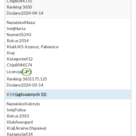
Chip
8044735
Ranking 365
0
Dodano
2024-04-14
Nazwisko
Mazur
Imię
Marta
Numer
05243
Rok ur.
2014
Klub
UKS Azymut, Pabianice
Kraj
-
Kategoria
K12
Chip
8044574
Licencja
Ranking 365
1175.125
Dodano
2024-03-14
K14
(zgłoszonych 11)
Nazwisko
Kolotylo
Imię
Polina
Rok ur.
2010
Klub
Avangard
Kraj
Ukraine (Україна)
Kategoria
K14