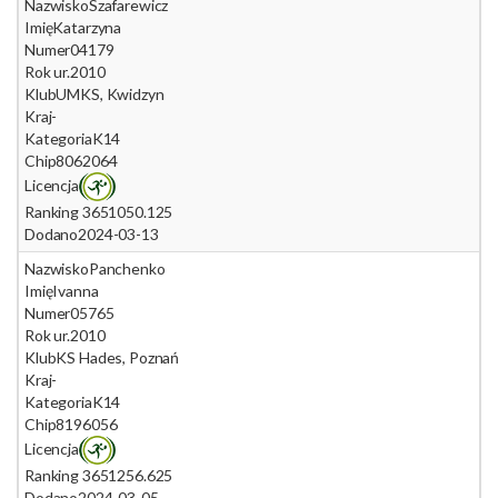
Nazwisko
Szafarewicz
Imię
Katarzyna
Numer
04179
Rok ur.
2010
Klub
UMKS, Kwidzyn
Kraj
-
Kategoria
K14
Chip
8062064
Licencja
Ranking 365
1050.125
Dodano
2024-03-13
Nazwisko
Panchenko
Imię
Ivanna
Numer
05765
Rok ur.
2010
Klub
KS Hades, Poznań
Kraj
-
Kategoria
K14
Chip
8196056
Licencja
Ranking 365
1256.625
Dodano
2024-03-05