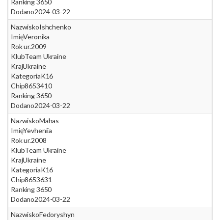
Ranking 365
0
Dodano
2024-03-22
Nazwisko
Ishchenko
Imię
Veronika
Rok ur.
2009
Klub
Team Ukraine
Kraj
Ukraine
Kategoria
K16
Chip
8653410
Ranking 365
0
Dodano
2024-03-22
Nazwisko
Mahas
Imię
Yevheniia
Rok ur.
2008
Klub
Team Ukraine
Kraj
Ukraine
Kategoria
K16
Chip
8653631
Ranking 365
0
Dodano
2024-03-22
Nazwisko
Fedoryshyn