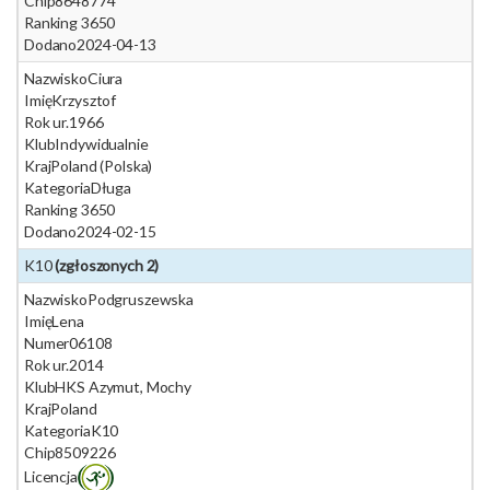
Chip
8648774
Ranking 365
0
Dodano
2024-04-13
Nazwisko
Ciura
Imię
Krzysztof
Rok ur.
1966
Klub
Indywidualnie
Kraj
Poland (Polska)
Kategoria
Długa
Ranking 365
0
Dodano
2024-02-15
K10
(zgłoszonych 2)
Nazwisko
Podgruszewska
Imię
Lena
Numer
06108
Rok ur.
2014
Klub
HKS Azymut, Mochy
Kraj
Poland
Kategoria
K10
Chip
8509226
Licencja