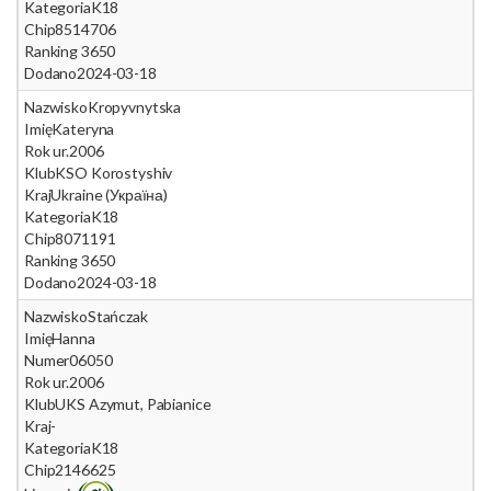
Kategoria
K18
Chip
8514706
Ranking 365
0
Dodano
2024-03-18
Nazwisko
Kropyvnytska
Imię
Kateryna
Rok ur.
2006
Klub
KSO Korostyshiv
Kraj
Ukraine (Україна)
Kategoria
K18
Chip
8071191
Ranking 365
0
Dodano
2024-03-18
Nazwisko
Stańczak
Imię
Hanna
Numer
06050
Rok ur.
2006
Klub
UKS Azymut, Pabianice
Kraj
-
Kategoria
K18
Chip
2146625