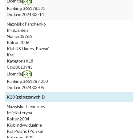
Licencja
Ranking 365
178.375
Dodano
2024-03-14
Nazwisko
Panchenko
Imię
Daniela
Numer
05766
Rok ur.
2006
Klub
KS Hades, Poznań
Kraj
-
Kategoria
K18
Chip
8013943
Licencja
Ranking 365
1287.250
Dodano
2024-03-05
K20
(zgłoszonych 1)
Nazwisko
Tsepurdey
Imię
Kateryna
Rok ur.
2004
Klub
Indywidualnie
Kraj
Poland (Polska)
Kategoria
K20