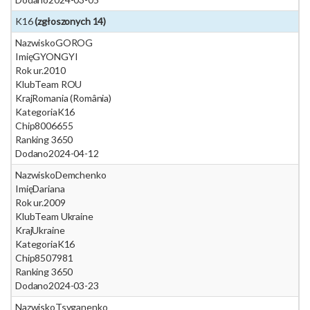
K16
(zgłoszonych 14)
Nazwisko
GOROG
Imię
GYONGYI
Rok ur.
2010
Klub
Team ROU
Kraj
Romania (România)
Kategoria
K16
Chip
8006655
Ranking 365
0
Dodano
2024-04-12
Nazwisko
Demchenko
Imię
Dariana
Rok ur.
2009
Klub
Team Ukraine
Kraj
Ukraine
Kategoria
K16
Chip
8507981
Ranking 365
0
Dodano
2024-03-23
Nazwisko
Tsyganenko