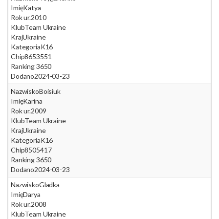
Imię
Katya
Rok ur.
2010
Klub
Team Ukraine
Kraj
Ukraine
Kategoria
K16
Chip
8653551
Ranking 365
0
Dodano
2024-03-23
Nazwisko
Boisiuk
Imię
Karina
Rok ur.
2009
Klub
Team Ukraine
Kraj
Ukraine
Kategoria
K16
Chip
8505417
Ranking 365
0
Dodano
2024-03-23
Nazwisko
Gladka
Imię
Darya
Rok ur.
2008
Klub
Team Ukraine