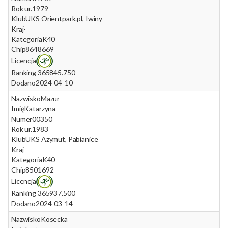
Rok ur.
1979
Klub
UKS Orientpark.pl, Iwiny
Kraj
-
Kategoria
K40
Chip
8648669
Licencja
Ranking 365
845.750
Dodano
2024-04-10
Nazwisko
Mazur
Imię
Katarzyna
Numer
00350
Rok ur.
1983
Klub
UKS Azymut, Pabianice
Kraj
-
Kategoria
K40
Chip
8501692
Licencja
Ranking 365
937.500
Dodano
2024-03-14
Nazwisko
Kosecka