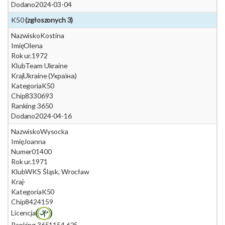
Dodano
2024-03-04
K50
(zgłoszonych 3)
Nazwisko
Kostina
Imię
Olena
Rok ur.
1972
Klub
Team Ukraine
Kraj
Ukraine (Україна)
Kategoria
K50
Chip
8330693
Ranking 365
0
Dodano
2024-04-16
Nazwisko
Wysocka
Imię
Joanna
Numer
01400
Rok ur.
1971
Klub
WKS Śląsk, Wrocław
Kraj
-
Kategoria
K50
Chip
8424159
Licencja
Ranking 365
1154.625