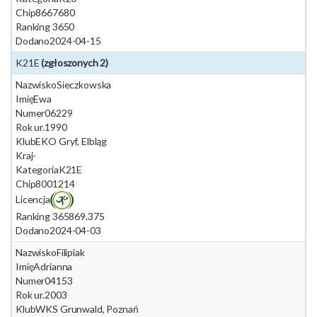
Chip
8667680
Ranking 365
0
Dodano
2024-04-15
K21E
(zgłoszonych 2)
Nazwisko
Sieczkowska
Imię
Ewa
Numer
06229
Rok ur.
1990
Klub
EKO Gryf, Elbląg
Kraj
-
Kategoria
K21E
Chip
8001214
Licencja
Ranking 365
869.375
Dodano
2024-04-03
Nazwisko
Filipiak
Imię
Adrianna
Numer
04153
Rok ur.
2003
Klub
WKS Grunwald, Poznań