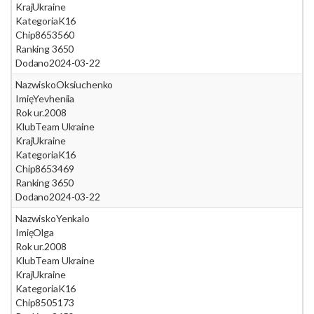
Kraj
Ukraine
Kategoria
K16
Chip
8653560
Ranking 365
0
Dodano
2024-03-22
Nazwisko
Oksiuchenko
Imię
Yevheniia
Rok ur.
2008
Klub
Team Ukraine
Kraj
Ukraine
Kategoria
K16
Chip
8653469
Ranking 365
0
Dodano
2024-03-22
Nazwisko
Yenkalo
Imię
Olga
Rok ur.
2008
Klub
Team Ukraine
Kraj
Ukraine
Kategoria
K16
Chip
8505173