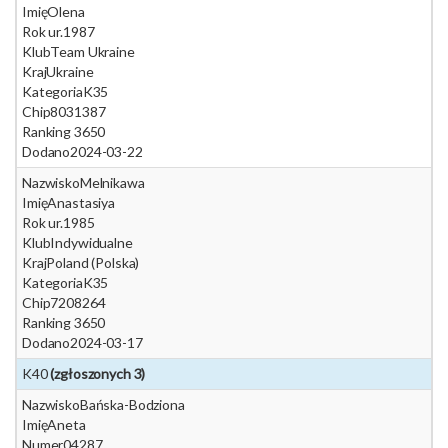
Imię
Olena
Rok ur.
1987
Klub
Team Ukraine
Kraj
Ukraine
Kategoria
K35
Chip
8031387
Ranking 365
0
Dodano
2024-03-22
Nazwisko
Melnikawa
Imię
Anastasiya
Rok ur.
1985
Klub
Indywidualne
Kraj
Poland (Polska)
Kategoria
K35
Chip
7208264
Ranking 365
0
Dodano
2024-03-17
K40
(zgłoszonych 3)
Nazwisko
Bańska-Bodziona
Imię
Aneta
Numer
04287