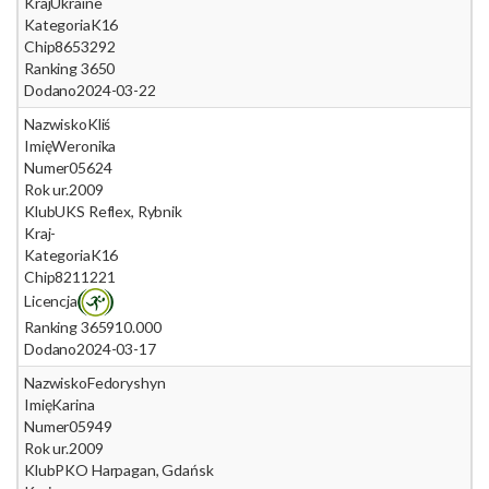
Kraj
Ukraine
Kategoria
K16
Chip
8653292
Ranking 365
0
Dodano
2024-03-22
Nazwisko
Kliś
Imię
Weronika
Numer
05624
Rok ur.
2009
Klub
UKS Reflex, Rybnik
Kraj
-
Kategoria
K16
Chip
8211221
Licencja
Ranking 365
910.000
Dodano
2024-03-17
Nazwisko
Fedoryshyn
Imię
Karina
Numer
05949
Rok ur.
2009
Klub
PKO Harpagan, Gdańsk