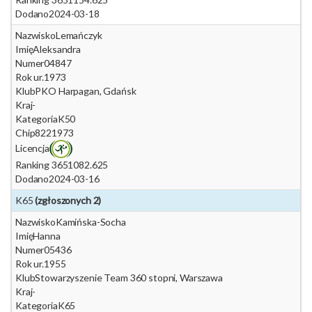
Dodano
2024-03-18
Nazwisko
Lemańczyk
Imię
Aleksandra
Numer
04847
Rok ur.
1973
Klub
PKO Harpagan, Gdańsk
Kraj
-
Kategoria
K50
Chip
8221973
Licencja
Ranking 365
1082.625
Dodano
2024-03-16
K65
(zgłoszonych 2)
Nazwisko
Kamińska-Socha
Imię
Hanna
Numer
05436
Rok ur.
1955
Klub
Stowarzyszenie Team 360 stopni, Warszawa
Kraj
-
Kategoria
K65