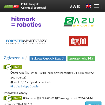
Polski Związek
Orientacji Sportowej
Zgłoszenia
Bukowa Cup XI - Etap 3
zgłoszonych: 145
Etap 3
Szczecin
2024-05-02
Term. zgłoszeń:
2024-04-16
(pierwszy:
2024-03-18)
rank: 1,10 indywidualne średni
dojazd Mapy Google
Pozostałe etapy
Szczecin
2024-05-01
Term. zgłoszeń:
2024-04-16
Etap 2
(pierwszy: 2024-03-18)
Pokaż