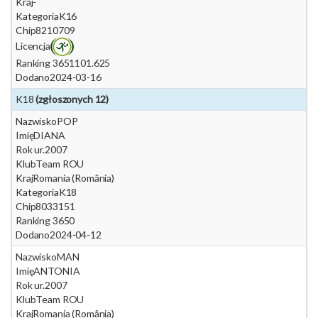
Kraj
-
Kategoria
K16
Chip
8210709
Licencja
Ranking 365
1101.625
Dodano
2024-03-16
K18
(zgłoszonych 12)
Nazwisko
POP
Imię
DIANA
Rok ur.
2007
Klub
Team ROU
Kraj
Romania (România)
Kategoria
K18
Chip
8033151
Ranking 365
0
Dodano
2024-04-12
Nazwisko
MAN
Imię
ANTONIA
Rok ur.
2007
Klub
Team ROU
Kraj
Romania (România)