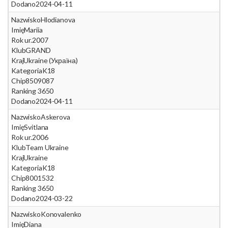
Dodano
2024-04-11
Nazwisko
Hlodianova
Imię
Mariia
Rok ur.
2007
Klub
GRAND
Kraj
Ukraine (Україна)
Kategoria
K18
Chip
8509087
Ranking 365
0
Dodano
2024-04-11
Nazwisko
Askerova
Imię
Svitlana
Rok ur.
2006
Klub
Team Ukraine
Kraj
Ukraine
Kategoria
K18
Chip
8001532
Ranking 365
0
Dodano
2024-03-22
Nazwisko
Konovalenko
Imię
Diana