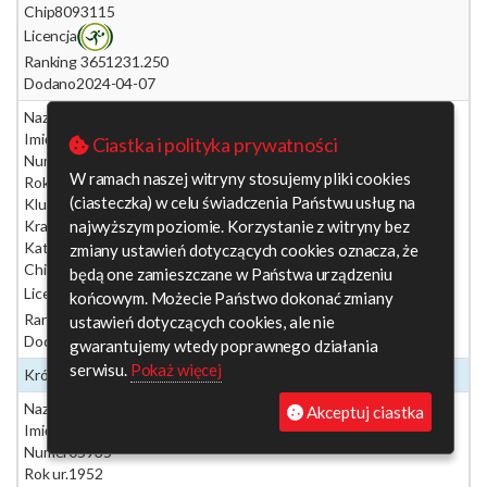
Chip
8093115
Licencja
Ranking 365
1231.250
Dodano
2024-04-07
Nazwisko
Wysocka
Imię
Jolanta
Ciastka i polityka prywatności
Numer
02181
W ramach naszej witryny stosujemy pliki cookies
Rok ur.
1956
(ciasteczka) w celu świadczenia Państwu usług na
Klub
UKS Kometa, Gliwice
najwyższym poziomie. Korzystanie z witryny bez
Kraj
-
Kategoria
K65
zmiany ustawień dotyczących cookies oznacza, że
Chip
8086619
będą one zamieszczane w Państwa urządzeniu
Licencja
końcowym. Możecie Państwo dokonać zmiany
Ranking 365
1225.000
ustawień dotyczących cookies, ale nie
Dodano
2024-03-12
gwarantujemy wtedy poprawnego działania
serwisu.
Pokaż więcej
Krótka
(zgłoszonych 5)
Nazwisko
Socha
Akceptuj ciastka
Imię
Stanisław
Numer
05935
Rok ur.
1952