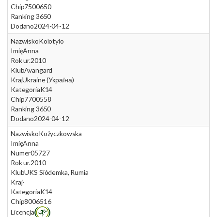
Chip
7500650
Ranking 365
0
Dodano
2024-04-12
Nazwisko
Kolotylo
Imię
Anna
Rok ur.
2010
Klub
Avangard
Kraj
Ukraine (Україна)
Kategoria
K14
Chip
7700558
Ranking 365
0
Dodano
2024-04-12
Nazwisko
Kożyczkowska
Imię
Anna
Numer
05727
Rok ur.
2010
Klub
UKS Siódemka, Rumia
Kraj
-
Kategoria
K14
Chip
8006516
Licencja