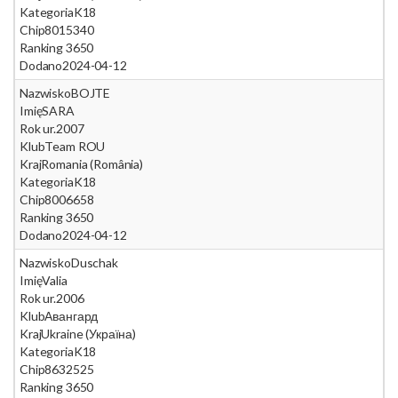
Kategoria
K18
Chip
8015340
Ranking 365
0
Dodano
2024-04-12
Nazwisko
BOJTE
Imię
SARA
Rok ur.
2007
Klub
Team ROU
Kraj
Romania (România)
Kategoria
K18
Chip
8006658
Ranking 365
0
Dodano
2024-04-12
Nazwisko
Duschak
Imię
Valia
Rok ur.
2006
Klub
Авангард
Kraj
Ukraine (Україна)
Kategoria
K18
Chip
8632525
Ranking 365
0