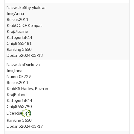
Nazwisko
Shyrykalova
Imię
Anna
Rok ur.
2011
Klub
OC O-Kompas
Kraj
Ukraine
Kategoria
K14
Chip
8653481
Ranking 365
0
Dodano
2024-03-18
Nazwisko
Dankova
Imię
Inna
Numer
05729
Rok ur.
2011
Klub
KS Hades, Poznań
Kraj
Poland
Kategoria
K14
Chip
8653790
Licencja
Ranking 365
0
Dodano
2024-03-17