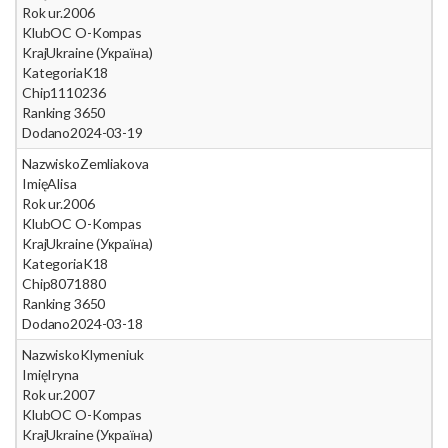
Rok ur.
2006
Klub
OC O-Kompas
Kraj
Ukraine (Україна)
Kategoria
K18
Chip
1110236
Ranking 365
0
Dodano
2024-03-19
Nazwisko
Zemliakova
Imię
Alisa
Rok ur.
2006
Klub
OC O-Kompas
Kraj
Ukraine (Україна)
Kategoria
K18
Chip
8071880
Ranking 365
0
Dodano
2024-03-18
Nazwisko
Klymeniuk
Imię
Iryna
Rok ur.
2007
Klub
OC O-Kompas
Kraj
Ukraine (Україна)