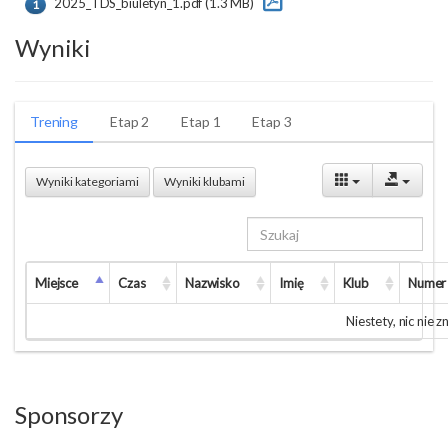
2025_TDS_biuletyn_1.pdf (1.3 MB)
1
Wyniki
Trening
Etap 2
Etap 1
Etap 3
Wyniki kategoriami
Wyniki klubami
Miejsce
Czas
Nazwisko
Imię
Klub
Numer
Niestety, nic nie 
Sponsorzy