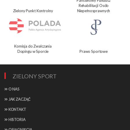
Państwowy Fundusz
Rehabilitacji Osób
Zielony Punkt Kontrolny
Niepełnosprawnych
Komisja do Zwalczania
Dopingu w Sporcie
Prawo Sportowe
ZIELONY SPORT
O NAS
JAK ZACZĄĆ
KONTAKT
HISTORIA
OSIĄGNIĘCIA