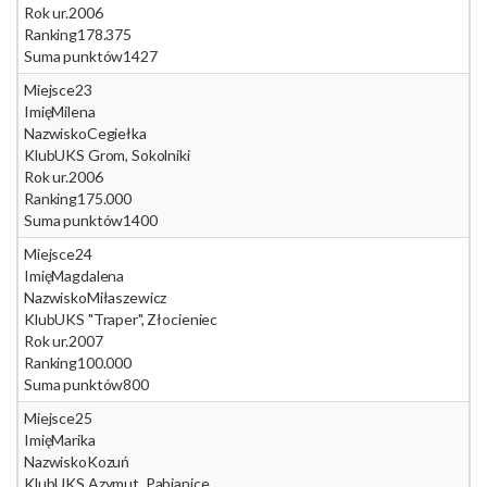
Rok ur.
2006
Ranking
178.375
Suma punktów
1427
Miejsce
23
Imię
Milena
Nazwisko
Cegiełka
Klub
UKS Grom, Sokolniki
Rok ur.
2006
Ranking
175.000
Suma punktów
1400
Miejsce
24
Imię
Magdalena
Nazwisko
Miłaszewicz
Klub
UKS "Traper", Złocieniec
Rok ur.
2007
Ranking
100.000
Suma punktów
800
Miejsce
25
Imię
Marika
Nazwisko
Kozuń
Klub
UKS Azymut, Pabianice