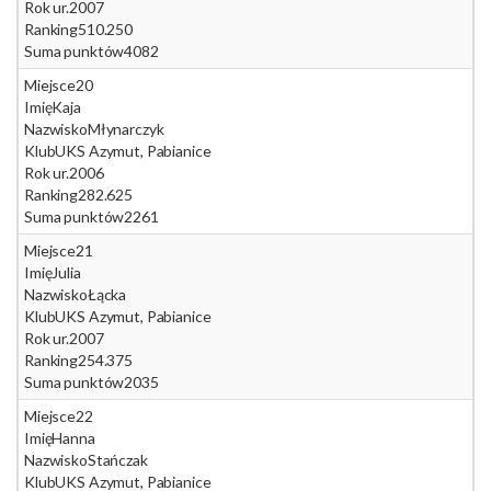
Rok ur.
2007
Ranking
510.250
Suma punktów
4082
Miejsce
20
Imię
Kaja
Nazwisko
Młynarczyk
Klub
UKS Azymut, Pabianice
Rok ur.
2006
Ranking
282.625
Suma punktów
2261
Miejsce
21
Imię
Julia
Nazwisko
Łącka
Klub
UKS Azymut, Pabianice
Rok ur.
2007
Ranking
254.375
Suma punktów
2035
Miejsce
22
Imię
Hanna
Nazwisko
Stańczak
Klub
UKS Azymut, Pabianice