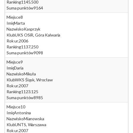
Ranking
1145.500
Suma punktów
9164
Miejsce
8
Imię
Marta
Nazwisko
Kasprzyk
Klub
UKS OSiR, Góra Kalwaria
Rok ur.
2006
Ranking
1137.250
Suma punktów
9098
Miejsce
9
Imię
Daria
Nazwisko
Mikuła
Klub
WKS Śląsk, Wrocław
Rok ur.
2007
Ranking
1123.125
Suma punktów
8985
Miejsce
10
Imię
Antonina
Nazwisko
Mianowska
Klub
UNTS, Warszawa
Rok ur.
2007