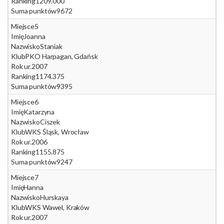
Ranking
1209.000
Suma punktów
9672
Miejsce
5
Imię
Joanna
Nazwisko
Staniak
Klub
PKO Harpagan, Gdańsk
Rok ur.
2007
Ranking
1174.375
Suma punktów
9395
Miejsce
6
Imię
Katarzyna
Nazwisko
Ciszek
Klub
WKS Śląsk, Wrocław
Rok ur.
2006
Ranking
1155.875
Suma punktów
9247
Miejsce
7
Imię
Hanna
Nazwisko
Hurskaya
Klub
WKS Wawel, Kraków
Rok ur.
2007