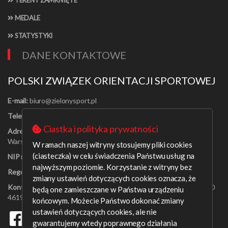
TERENY ZAMKNIĘTE
MEDALE
STATYSTYKI
DANE KONTAKTOWE
POLSKI ZWIĄZEK ORIENTACJI SPORTOWEJ
E-mail:
Telefon:
[22] 625-56-91
Ciastka i polityka prywatności
Adres:
Al. Jerozolimskie 30/21
Warszawa 00-024
W ramach naszej witryny stosujemy pliki cookies
(ciasteczka) w celu świadczenia Państwu usług na
NIP nr:
526-16-67-131
najwyższym poziomie. Korzystanie z witryny bez
Regon nr:
001408329
zmiany ustawień dotyczących cookies oznacza, że
Konto bankowe:
PEKAO SA o/Warszawa 09 1240 6218 1111 0000
będą one zamieszczane w Państwa urządzeniu
4619 0314
końcowym. Możecie Państwo dokonać zmiany
ustawień dotyczących cookies, ale nie
gwarantujemy wtedy poprawnego działania