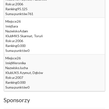
Rok ur.
2006
Ranking
95.125
Suma punktów
761
Miejsce
26
Imię
Sara
Nazwisko
Adam
Klub
MKS Skarmat, Toruń
Rok ur.
2006
Ranking
0.000
Suma punktów
0
Miejsce
26
Imię
Weronika
Nazwisko
Jucha
Klub
UKS Azymut, Dębów
Rok ur.
2007
Ranking
0.000
Suma punktów
0
Sponsorzy