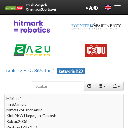
Polski Związek
Orientacji Sportowej
Ranking BnO 365 dni
kategoria K20
Miejsce
1
Imię
Daniela
Nazwisko
Panchenko
Klub
PKO Harpagan, Gdańsk
Rok ur.
2006
Ranking
1287.250