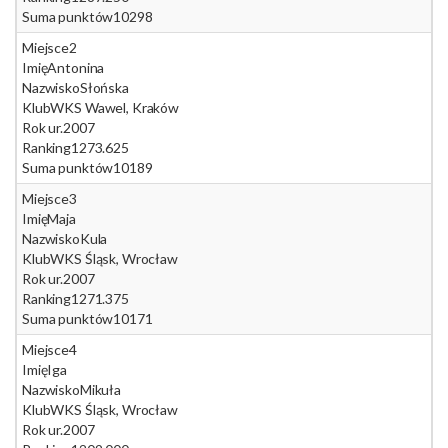
Suma punktów
10298
Miejsce
2
Imię
Antonina
Nazwisko
Słońska
Klub
WKS Wawel, Kraków
Rok ur.
2007
Ranking
1273.625
Suma punktów
10189
Miejsce
3
Imię
Maja
Nazwisko
Kula
Klub
WKS Śląsk, Wrocław
Rok ur.
2007
Ranking
1271.375
Suma punktów
10171
Miejsce
4
Imię
Iga
Nazwisko
Mikuła
Klub
WKS Śląsk, Wrocław
Rok ur.
2007