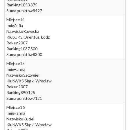
Ranking
1053.375
Suma punktów
8427
Miejsce
14
Imię
Zofia
Nazwisko
Rawecka
Klub
UKS Orientuś, Łódź
Rok ur.
2007
Ranking
1037.500
Suma punktów
8300
Miejsce
15
Imię
Hanna
Nazwisko
Szczygieł
Klub
WKS Śląsk, Wrocław
Rok ur.
2007
Ranking
890.125
Suma punktów
7121
Miejsce
16
Imię
Hanna
Nazwisko
Kuciel
Klub
WKS Śląsk, Wrocław