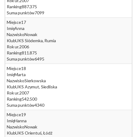
Rok ur.
2007
Ranking
887.375
Suma punktów
7099
Miejsce
17
Imię
Anna
Nazwisko
Nowak
Klub
UKS Siódemka, Rumia
Rok ur.
2006
Ranking
811.875
Suma punktów
6495
Miejsce
18
Imię
Marta
Nazwisko
Sierkowska
Klub
UKS Azymut, Siedliska
Rok ur.
2007
Ranking
542.500
Suma punktów
4340
Miejsce
19
Imię
Hanna
Nazwisko
Nowak
Klub
UKS Orientuś, Łódź