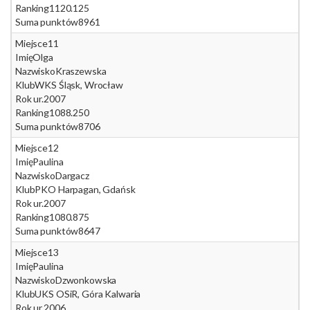
Ranking
1120.125
Suma punktów
8961
Miejsce
11
Imię
Olga
Nazwisko
Kraszewska
Klub
WKS Śląsk, Wrocław
Rok ur.
2007
Ranking
1088.250
Suma punktów
8706
Miejsce
12
Imię
Paulina
Nazwisko
Dargacz
Klub
PKO Harpagan, Gdańsk
Rok ur.
2007
Ranking
1080.875
Suma punktów
8647
Miejsce
13
Imię
Paulina
Nazwisko
Dzwonkowska
Klub
UKS OSiR, Góra Kalwaria
Rok ur.
2006