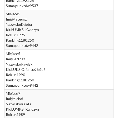
Ranking
1192.125
Suma punktów
9537
Miejsce
5
Imię
Mateusz
Nazwisko
Dzioba
Klub
UMKS, Kwidzyn
Rok ur.
1995
Ranking
1180.250
Suma punktów
9442
Miejsce
5
Imię
Bartosz
Nazwisko
Pawlak
Klub
UKS Orientuś, Łódź
Rok ur.
1990
Ranking
1180.250
Suma punktów
9442
Miejsce
7
Imię
Michał
Nazwisko
Kalata
Klub
UMKS, Kwidzyn
Rok ur.
1989