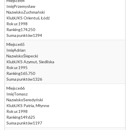
Miejsce
64
Imię
Przemysław
Nazwisko
Zuchmański
Klub
UKS Orientuś, Łódź
Rok ur.
1998
Ranking
174.250
Suma punktów
1394
Miejsce
65
Imię
Adrian
Nazwisko
Ślepecki
Klub
UKS Azymut, Siedliska
Rok ur.
1995
Ranking
165.750
Suma punktów
1326
Miejsce
66
Imię
Tomasz
Nazwisko
Seredyński
Klub
UKS Patria, Młynne
Rok ur.
1998
Ranking
149.625
Suma punktów
1197