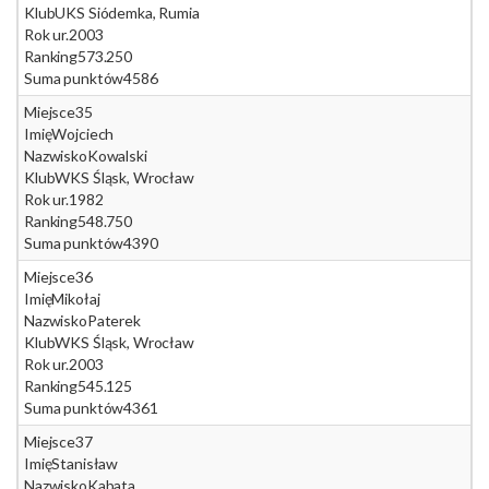
Klub
UKS Siódemka, Rumia
Rok ur.
2003
Ranking
573.250
Suma punktów
4586
Miejsce
35
Imię
Wojciech
Nazwisko
Kowalski
Klub
WKS Śląsk, Wrocław
Rok ur.
1982
Ranking
548.750
Suma punktów
4390
Miejsce
36
Imię
Mikołaj
Nazwisko
Paterek
Klub
WKS Śląsk, Wrocław
Rok ur.
2003
Ranking
545.125
Suma punktów
4361
Miejsce
37
Imię
Stanisław
Nazwisko
Kabata