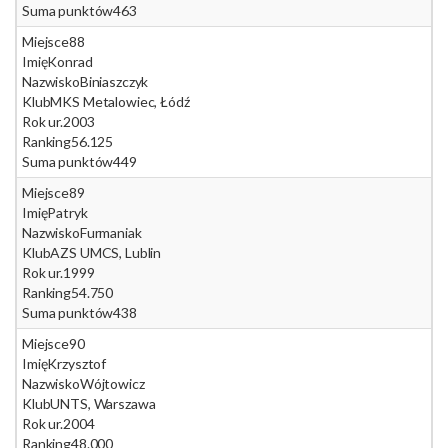
Suma punktów
463
Miejsce
88
Imię
Konrad
Nazwisko
Biniaszczyk
Klub
MKS Metalowiec, Łódź
Rok ur.
2003
Ranking
56.125
Suma punktów
449
Miejsce
89
Imię
Patryk
Nazwisko
Furmaniak
Klub
AZS UMCS, Lublin
Rok ur.
1999
Ranking
54.750
Suma punktów
438
Miejsce
90
Imię
Krzysztof
Nazwisko
Wójtowicz
Klub
UNTS, Warszawa
Rok ur.
2004
Ranking
48.000