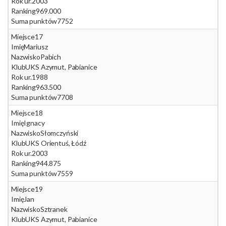
Rok ur.
2003
Ranking
969.000
Suma punktów
7752
Miejsce
17
Imię
Mariusz
Nazwisko
Pabich
Klub
UKS Azymut, Pabianice
Rok ur.
1988
Ranking
963.500
Suma punktów
7708
Miejsce
18
Imię
Ignacy
Nazwisko
Słomczyński
Klub
UKS Orientuś, Łódź
Rok ur.
2003
Ranking
944.875
Suma punktów
7559
Miejsce
19
Imię
Jan
Nazwisko
Sztranek
Klub
UKS Azymut, Pabianice