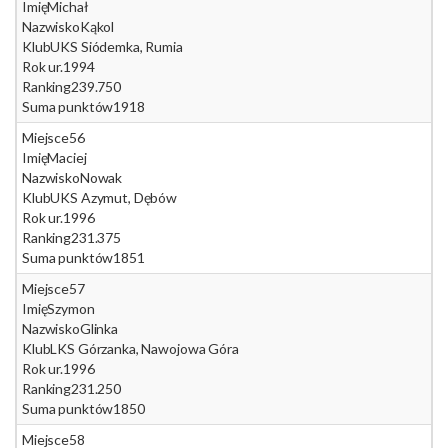
Imię
Michał
Nazwisko
Kąkol
Klub
UKS Siódemka, Rumia
Rok ur.
1994
Ranking
239.750
Suma punktów
1918
Miejsce
56
Imię
Maciej
Nazwisko
Nowak
Klub
UKS Azymut, Dębów
Rok ur.
1996
Ranking
231.375
Suma punktów
1851
Miejsce
57
Imię
Szymon
Nazwisko
Glinka
Klub
LKS Górzanka, Nawojowa Góra
Rok ur.
1996
Ranking
231.250
Suma punktów
1850
Miejsce
58