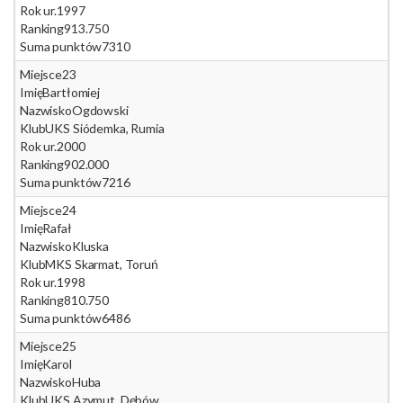
Rok ur.
1997
Ranking
913.750
Suma punktów
7310
Miejsce
23
Imię
Bartłomiej
Nazwisko
Ogdowski
Klub
UKS Siódemka, Rumia
Rok ur.
2000
Ranking
902.000
Suma punktów
7216
Miejsce
24
Imię
Rafał
Nazwisko
Kluska
Klub
MKS Skarmat, Toruń
Rok ur.
1998
Ranking
810.750
Suma punktów
6486
Miejsce
25
Imię
Karol
Nazwisko
Huba
Klub
UKS Azymut, Dębów