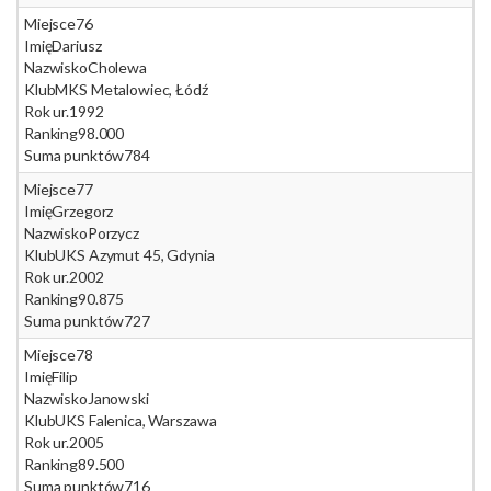
Miejsce
76
Imię
Dariusz
Nazwisko
Cholewa
Klub
MKS Metalowiec, Łódź
Rok ur.
1992
Ranking
98.000
Suma punktów
784
Miejsce
77
Imię
Grzegorz
Nazwisko
Porzycz
Klub
UKS Azymut 45, Gdynia
Rok ur.
2002
Ranking
90.875
Suma punktów
727
Miejsce
78
Imię
Filip
Nazwisko
Janowski
Klub
UKS Falenica, Warszawa
Rok ur.
2005
Ranking
89.500
Suma punktów
716