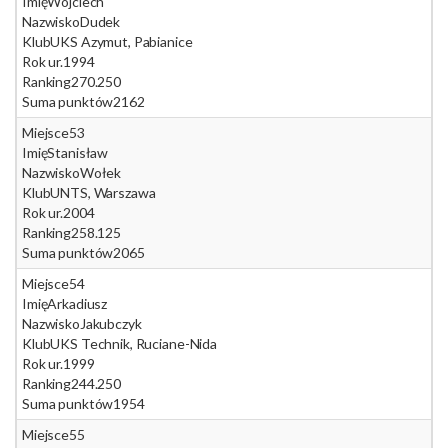
Imię
Wojciech
Nazwisko
Dudek
Klub
UKS Azymut, Pabianice
Rok ur.
1994
Ranking
270.250
Suma punktów
2162
Miejsce
53
Imię
Stanisław
Nazwisko
Wołek
Klub
UNTS, Warszawa
Rok ur.
2004
Ranking
258.125
Suma punktów
2065
Miejsce
54
Imię
Arkadiusz
Nazwisko
Jakubczyk
Klub
UKS Technik, Ruciane-Nida
Rok ur.
1999
Ranking
244.250
Suma punktów
1954
Miejsce
55