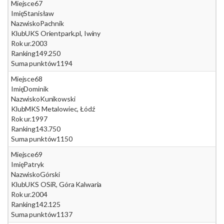
Miejsce
67
Imię
Stanisław
Nazwisko
Pachnik
Klub
UKS Orientpark.pl, Iwiny
Rok ur.
2003
Ranking
149.250
Suma punktów
1194
Miejsce
68
Imię
Dominik
Nazwisko
Kunikowski
Klub
MKS Metalowiec, Łódź
Rok ur.
1997
Ranking
143.750
Suma punktów
1150
Miejsce
69
Imię
Patryk
Nazwisko
Górski
Klub
UKS OSiR, Góra Kalwaria
Rok ur.
2004
Ranking
142.125
Suma punktów
1137