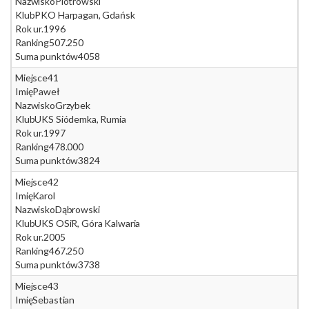
Nazwisko
Piotrowski
Klub
PKO Harpagan, Gdańsk
Rok ur.
1996
Ranking
507.250
Suma punktów
4058
Miejsce
41
Imię
Paweł
Nazwisko
Grzybek
Klub
UKS Siódemka, Rumia
Rok ur.
1997
Ranking
478.000
Suma punktów
3824
Miejsce
42
Imię
Karol
Nazwisko
Dąbrowski
Klub
UKS OSiR, Góra Kalwaria
Rok ur.
2005
Ranking
467.250
Suma punktów
3738
Miejsce
43
Imię
Sebastian