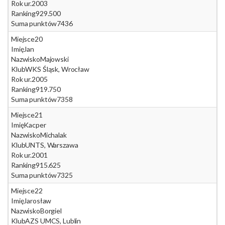
Rok ur.
2003
Ranking
929.500
Suma punktów
7436
Miejsce
20
Imię
Jan
Nazwisko
Majowski
Klub
WKS Śląsk, Wrocław
Rok ur.
2005
Ranking
919.750
Suma punktów
7358
Miejsce
21
Imię
Kacper
Nazwisko
Michalak
Klub
UNTS, Warszawa
Rok ur.
2001
Ranking
915.625
Suma punktów
7325
Miejsce
22
Imię
Jarosław
Nazwisko
Borgiel
Klub
AZS UMCS, Lublin