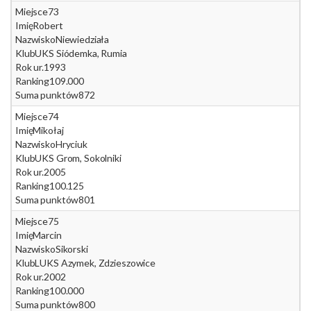
Miejsce
73
Imię
Robert
Nazwisko
Niewiedziała
Klub
UKS Siódemka, Rumia
Rok ur.
1993
Ranking
109.000
Suma punktów
872
Miejsce
74
Imię
Mikołaj
Nazwisko
Hryciuk
Klub
UKS Grom, Sokolniki
Rok ur.
2005
Ranking
100.125
Suma punktów
801
Miejsce
75
Imię
Marcin
Nazwisko
Sikorski
Klub
LUKS Azymek, Zdzieszowice
Rok ur.
2002
Ranking
100.000
Suma punktów
800