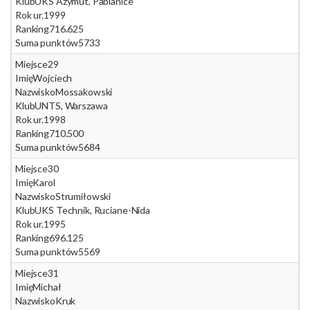
Klub
UKS Azymut, Pabianice
Rok ur.
1999
Ranking
716.625
Suma punktów
5733
Miejsce
29
Imię
Wojciech
Nazwisko
Mossakowski
Klub
UNTS, Warszawa
Rok ur.
1998
Ranking
710.500
Suma punktów
5684
Miejsce
30
Imię
Karol
Nazwisko
Strumiłowski
Klub
UKS Technik, Ruciane-Nida
Rok ur.
1995
Ranking
696.125
Suma punktów
5569
Miejsce
31
Imię
Michał
Nazwisko
Kruk