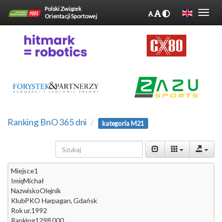
Polski Związek
Orientacji Sportowej
Ranking BnO 365 dni
kategoria M21
Miejsce
1
Imię
Michał
Nazwisko
Olejnik
Klub
PKO Harpagan, Gdańsk
Rok ur.
1992
Ranking
1298.000