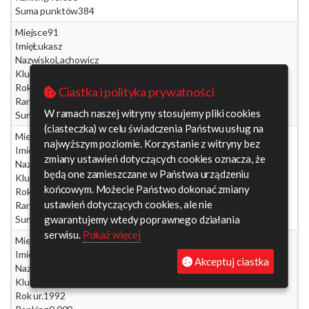
Suma punktów
384
Miejsce
91
Imię
Łukasz
Nazwisko
Lachowicz
Klub
EKO Gryf, Elbląg
Rok ur.
1993
Ciastka i polityka prywatności
Ranking
14.875
W ramach naszej witryny stosujemy pliki cookies
Suma punktów
119
(ciasteczka) w celu świadczenia Państwu usług na
Miejsce
92
najwyższym poziomie. Korzystanie z witryny bez
Imię
Krzysztof
zmiany ustawień dotyczących cookies oznacza, że
Nazwisko
Gostomczyk
będą one zamieszczane w Państwa urządzeniu
Klub
KS Dzik, Parchowo
końcowym. Możecie Państwo dokonać zmiany
Rok ur.
1996
ustawień dotyczących cookies, ale nie
Ranking
0.000
gwarantujemy wtedy poprawnego działania
Suma punktów
0
serwisu.
Pokaż więcej
Miejsce
92
Imię
Patryk
Akceptuj ciastka
Nazwisko
Ponichtera
Klub
KS Kościelec, Chrzanów
Rok ur.
1992