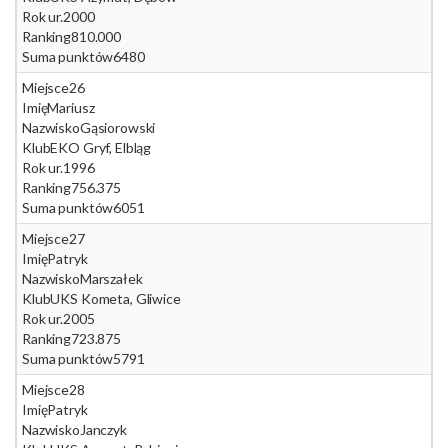
Rok ur.
2000
Ranking
810.000
Suma punktów
6480
Miejsce
26
Imię
Mariusz
Nazwisko
Gąsiorowski
Klub
EKO Gryf, Elbląg
Rok ur.
1996
Ranking
756.375
Suma punktów
6051
Miejsce
27
Imię
Patryk
Nazwisko
Marszałek
Klub
UKS Kometa, Gliwice
Rok ur.
2005
Ranking
723.875
Suma punktów
5791
Miejsce
28
Imię
Patryk
Nazwisko
Janczyk