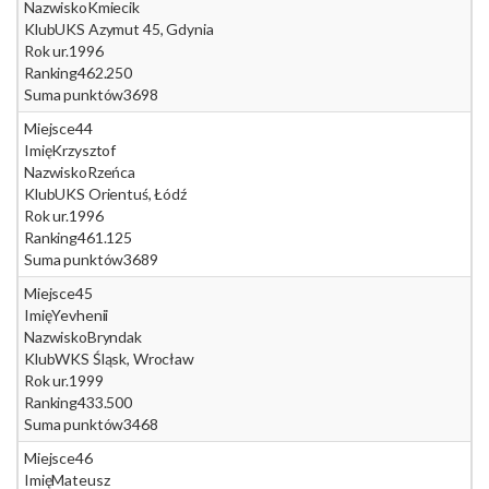
Nazwisko
Kmiecik
Klub
UKS Azymut 45, Gdynia
Rok ur.
1996
Ranking
462.250
Suma punktów
3698
Miejsce
44
Imię
Krzysztof
Nazwisko
Rzeńca
Klub
UKS Orientuś, Łódź
Rok ur.
1996
Ranking
461.125
Suma punktów
3689
Miejsce
45
Imię
Yevhenii
Nazwisko
Bryndak
Klub
WKS Śląsk, Wrocław
Rok ur.
1999
Ranking
433.500
Suma punktów
3468
Miejsce
46
Imię
Mateusz