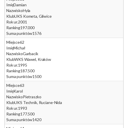
Imię
Damian
Nazwisko
Hyla
Klub
UKS Kometa, Gliwice
Rok ur.
2001
Ranking
197.000
Suma punktów
1576
Miejsce
62
Imię
Michał
Nazwisko
Garbacik
Klub
WKS Wawel, Kraków
Rok ur.
1995
Ranking
187.500
Suma punktów
1500
Miejsce
63
Imię
Karol
Nazwisko
Pietraszko
Klub
UKS Technik, Ruciane-Nida
Rok ur.
1993
Ranking
177.500
Suma punktów
1420