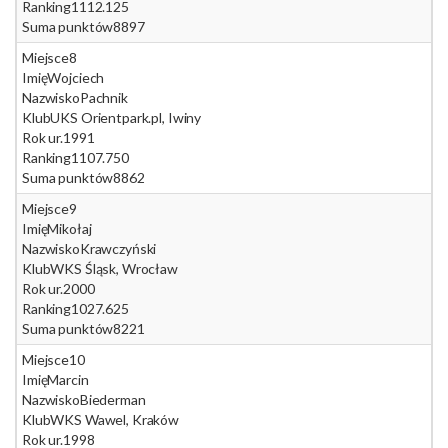
Ranking
1112.125
Suma punktów
8897
Miejsce
8
Imię
Wojciech
Nazwisko
Pachnik
Klub
UKS Orientpark.pl, Iwiny
Rok ur.
1991
Ranking
1107.750
Suma punktów
8862
Miejsce
9
Imię
Mikołaj
Nazwisko
Krawczyński
Klub
WKS Śląsk, Wrocław
Rok ur.
2000
Ranking
1027.625
Suma punktów
8221
Miejsce
10
Imię
Marcin
Nazwisko
Biederman
Klub
WKS Wawel, Kraków
Rok ur.
1998