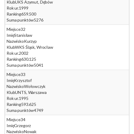
Klub
UKS Azymut, Dębów
Rok ur.
1999
Ranking
659.500
Suma punktów
5276
Miejsce
32
Imię
Stanisław
Nazwisko
Kurzyp
Klub
WKS Śląsk, Wrocław
Rok ur.
2002
Ranking
630.125
Suma punktów
5041
Miejsce
33
Imię
Krzysztof
Nazwisko
Wołowczyk
Klub
UNTS, Warszawa
Rok ur.
1995
Ranking
593.625
Suma punktów
4749
Miejsce
34
Imię
Grzegorz
Nazwisko
Nowak