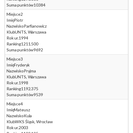
Suma punktów
10384
Miejsce
2
Imię
Piotr
Nazwisko
Parfianowicz
Klub
UNTS, Warszawa
Rok ur.
1994
Ranking
1211.500
Suma punktów
9692
Miejsce
3
Imię
Fryderyk
Nazwisko
Pryjma
Klub
UNTS, Warszawa
Rok ur.
1998
Ranking
1192.375
Suma punktów
9539
Miejsce
4
Imię
Mateusz
Nazwisko
Kula
Klub
WKS Śląsk, Wrocław
Rok ur.
2003