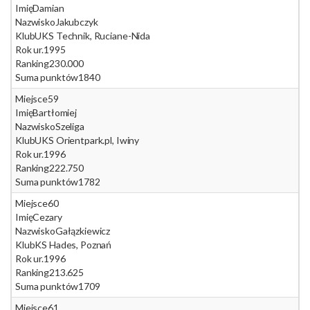
Imię
Damian
Nazwisko
Jakubczyk
Klub
UKS Technik, Ruciane-Nida
Rok ur.
1995
Ranking
230.000
Suma punktów
1840
Miejsce
59
Imię
Bartłomiej
Nazwisko
Szeliga
Klub
UKS Orientpark.pl, Iwiny
Rok ur.
1996
Ranking
222.750
Suma punktów
1782
Miejsce
60
Imię
Cezary
Nazwisko
Gałązkiewicz
Klub
KS Hades, Poznań
Rok ur.
1996
Ranking
213.625
Suma punktów
1709
Miejsce
61