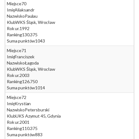
Miejsce
70
Imię
Aliaksandr
Nazwisko
Paulau
Klub
WKS Śląsk, Wrocław
Rok ur.
1992
Ranking
130.375
Suma punktów
1043
Miejsce
71
Imię
Franciszek
Nazwisko
Łagoda
Klub
WKS Śląsk, Wrocław
Rok ur.
2003
Ranking
126.750
Suma punktów
1014
Miejsce
72
Imię
Krystian
Nazwisko
Petersburski
Klub
UKS Azymut 45, Gdynia
Rok ur.
2001
Ranking
110.375
Suma punktów
883