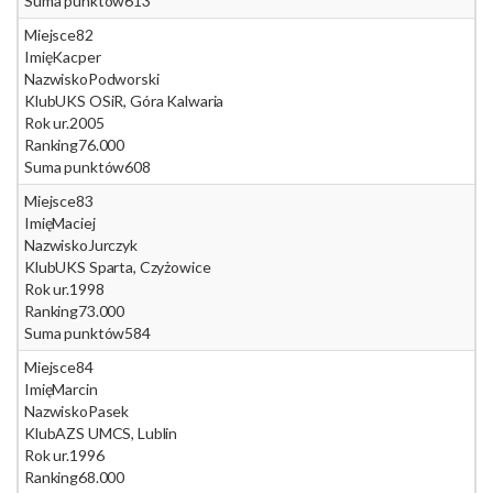
Suma punktów
613
Miejsce
82
Imię
Kacper
Nazwisko
Podworski
Klub
UKS OSiR, Góra Kalwaria
Rok ur.
2005
Ranking
76.000
Suma punktów
608
Miejsce
83
Imię
Maciej
Nazwisko
Jurczyk
Klub
UKS Sparta, Czyżowice
Rok ur.
1998
Ranking
73.000
Suma punktów
584
Miejsce
84
Imię
Marcin
Nazwisko
Pasek
Klub
AZS UMCS, Lublin
Rok ur.
1996
Ranking
68.000