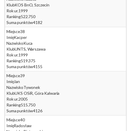
Klub
KOS BnO, Szczecin
Rok ur.
1999
Ranking
522.750
Suma punktów
4182
Miejsce
38
Imię
Kacper
Nazwisko
Kuca
Klub
UNTS, Warszawa
Rok ur.
1999
Ranking
519.375
Suma punktów
4155
Miejsce
39
Imię
Jan
Nazwisko
Tywonek
Klub
UKS OSiR, Góra Kalwaria
Rok ur.
2005
Ranking
515.750
Suma punktów
4126
Miejsce
40
Imię
Radosław