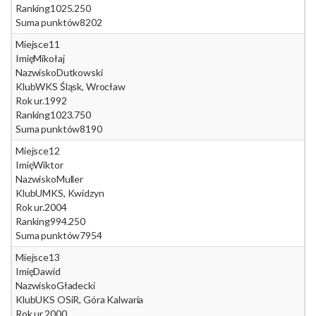
Ranking
1025.250
Suma punktów
8202
Miejsce
11
Imię
Mikołaj
Nazwisko
Dutkowski
Klub
WKS Śląsk, Wrocław
Rok ur.
1992
Ranking
1023.750
Suma punktów
8190
Miejsce
12
Imię
Wiktor
Nazwisko
Muller
Klub
UMKS, Kwidzyn
Rok ur.
2004
Ranking
994.250
Suma punktów
7954
Miejsce
13
Imię
Dawid
Nazwisko
Gładecki
Klub
UKS OSiR, Góra Kalwaria
Rok ur.
2000