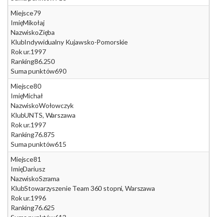
Miejsce
79
Imię
Mikołaj
Nazwisko
Zięba
Klub
Indywidualny Kujawsko-Pomorskie
Rok ur.
1997
Ranking
86.250
Suma punktów
690
Miejsce
80
Imię
Michał
Nazwisko
Wołowczyk
Klub
UNTS, Warszawa
Rok ur.
1997
Ranking
76.875
Suma punktów
615
Miejsce
81
Imię
Dariusz
Nazwisko
Szrama
Klub
Stowarzyszenie Team 360 stopni, Warszawa
Rok ur.
1996
Ranking
76.625