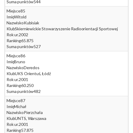
Suma punktów
544
Miejsce
85
Imię
Witold
Nazwisko
Kubisiak
Klub
Skierniewickie Stowarzyszenie Radioorientacji Sportowej
Rok ur.
2002
Ranking
65.875
Suma punktów
527
Miejsce
86
Imię
Bruno
Nazwisko
Deredos
Klub
UKS Orientuś, Łódź
Rok ur.
2001
Ranking
60.250
Suma punktów
482
Miejsce
87
Imię
Michał
Nazwisko
Pierzchała
Klub
UNTS, Warszawa
Rok ur.
2001
Ranking
57.875