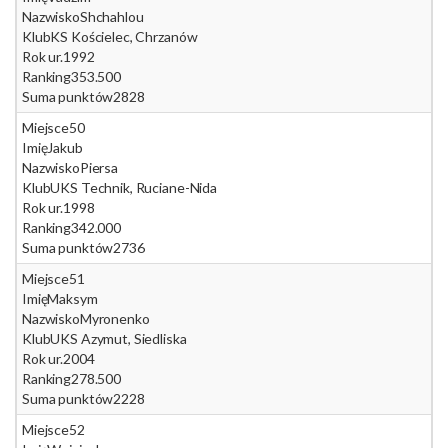
Nazwisko
Shchahlou
Klub
KS Kościelec, Chrzanów
Rok ur.
1992
Ranking
353.500
Suma punktów
2828
Miejsce
50
Imię
Jakub
Nazwisko
Piersa
Klub
UKS Technik, Ruciane-Nida
Rok ur.
1998
Ranking
342.000
Suma punktów
2736
Miejsce
51
Imię
Maksym
Nazwisko
Myronenko
Klub
UKS Azymut, Siedliska
Rok ur.
2004
Ranking
278.500
Suma punktów
2228
Miejsce
52