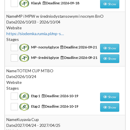
Klasyk
Deadline: 2026-09-18
Show
Name
MP i MPW w średniodystansowym i nocnym BnO
Date
2026/10/03 - 2026/10/04
Website
https://siodemka.rumia.pl/mp-sredni-i-nocny-2026/
Stages
MP - nocny Łężyce
Deadline: 2026-09-21
Show
MP - średni Łężyce
Deadline: 2026-09-21
Show
Name
TOTEM CUP MTBO
Date
2026/10/24
Website
Stages
Etap 1
Deadline: 2026-10-19
Show
Etap 2
Deadline: 2026-10-19
Show
Name
Kuyavia Cup
Date
2027/04/24 - 2027/04/25