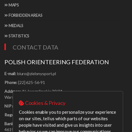
MAPS
FORBIDDEN AREAS
MEDALS
STATISTICS
CONTACT DATA
POLISH ORIENTEERING FEDERATION
E-mail:
Phone:
[22] 625-56-91
Address:
Al. Jerozolimskie 30/21
Warszawa 00-024
Cookies & Privacy
NIP no:
526-16-67-131
Cookies enable you to personalize your experience
Regon no:
001408329
on our sites, tell us which parts of our websites
Bank account:
PEKAO SA o/Warszawa 09 1240 6218 1111 0000
people have visited and give us insights into user
4619 0314
behavior so we can improve our communications