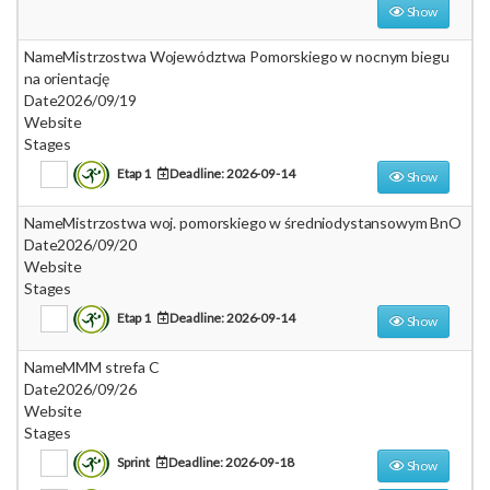
Show
Name
Mistrzostwa Województwa Pomorskiego w nocnym biegu
na orientację
Date
2026/09/19
Website
Stages
Etap 1
Deadline: 2026-09-14
Show
Name
Mistrzostwa woj. pomorskiego w średniodystansowym BnO
Date
2026/09/20
Website
Stages
Etap 1
Deadline: 2026-09-14
Show
Name
MMM strefa C
Date
2026/09/26
Website
Stages
Sprint
Deadline: 2026-09-18
Show