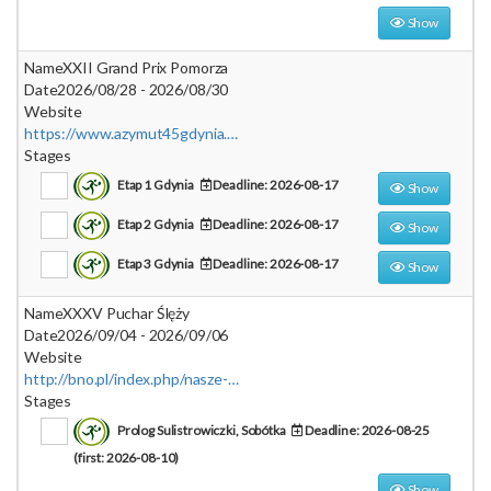
Show
Name
XXII Grand Prix Pomorza
Date
2026/08/28 - 2026/08/30
Website
https://www.azymut45gdynia.org
Stages
Etap 1 Gdynia
Deadline: 2026-08-17
Show
Etap 2 Gdynia
Deadline: 2026-08-17
Show
Etap 3 Gdynia
Deadline: 2026-08-17
Show
Name
XXXV Puchar Ślęży
Date
2026/09/04 - 2026/09/06
Website
http://bno.pl/index.php/nasze-zawody/mpuchar-slaska
Stages
Prolog Sulistrowiczki, Sobótka
Deadline: 2026-08-25
(first: 2026-08-10)
Show