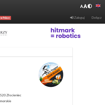
Zaloguj
Dołącz
 w Polsce
-520 Złocieniec
morskie