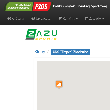
Polski Związek Orientacji Sportowej
Główna
Jak zacząć
Ranking
Zawody
Kluby
UKS "Traper", Złocieniec