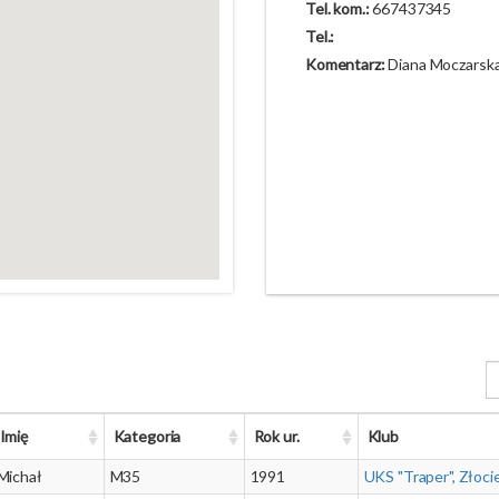
Tel. kom.:
667437345
Tel.:
Komentarz:
Diana Moczarsk
Imię
Kategoria
Rok ur.
Klub
Michał
M35
1991
UKS "Traper", Złoci