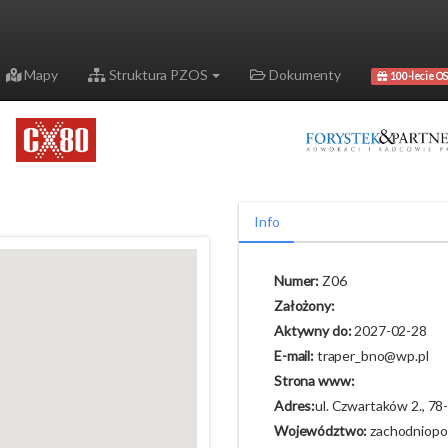
Mapy
Struktura PZOS
Dokumenty
100-lecie OS
Info
Numer:
Z06
Założony:
Aktywny do:
2027-02-28
E-mail:
traper_bno@wp.pl
Strona www:
Adres:
ul. Czwartaków 2., 78
Województwo:
zachodniopo