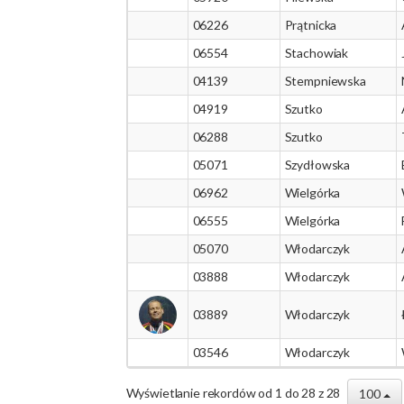
06226
Prątnicka
06554
Stachowiak
04139
Stempniewska
04919
Szutko
06288
Szutko
05071
Szydłowska
06962
Wielgórka
06555
Wielgórka
05070
Włodarczyk
03888
Włodarczyk
03889
Włodarczyk
03546
Włodarczyk
Wyświetlanie rekordów od 1 do 28 z 28
100