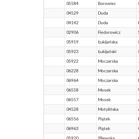
05584
Borowiec
04529
Duda
04142
Duda
02906
Fiedorowicz
05919
Łukijańska
05923
Łukijański
05922
Moczarska
06228
Moczarska
06964
Moczarska
06558
Mosek
06557
Mosek
04528
Motylińska
06556
Piątek
06963
Piątek
05920
Pilewska