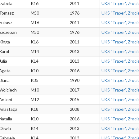
Izabela
K16
2011
UKS "Traper", Złoci
Tomasz
M50
1976
UKS "Traper", Złoci
Łukasz
M16
2011
UKS "Traper", Złoci
Szczepan
M50
1976
UKS "Traper", Złoci
Kinga
K16
2011
UKS "Traper", Złoci
Karol
M14
2013
UKS "Traper", Złoci
Julia
K14
2013
UKS "Traper", Złoci
Agata
K10
2016
UKS "Traper", Złoci
Diana
K35
1990
UKS "Traper", Złoci
Wojciech
M10
2017
UKS "Traper", Złoci
Antoni
M12
2015
UKS "Traper", Złoci
Anastazja
K18
2008
UKS "Traper", Złoci
Natalia
K10
2016
UKS "Traper", Złoci
Oliwia
K14
2013
UKS "Traper", Złoci
Gabriela
K14
2013
UKS "Traper", Złoci