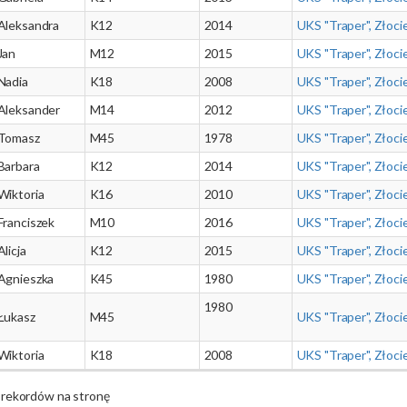
Aleksandra
K12
2014
UKS "Traper", Złoci
Jan
M12
2015
UKS "Traper", Złoci
Nadia
K18
2008
UKS "Traper", Złoci
Aleksander
M14
2012
UKS "Traper", Złoci
Tomasz
M45
1978
UKS "Traper", Złoci
Barbara
K12
2014
UKS "Traper", Złoci
Wiktoria
K16
2010
UKS "Traper", Złoci
Franciszek
M10
2016
UKS "Traper", Złoci
Alicja
K12
2015
UKS "Traper", Złoci
Agnieszka
K45
1980
UKS "Traper", Złoci
1980
Łukasz
M45
UKS "Traper", Złoci
Wiktoria
K18
2008
UKS "Traper", Złoci
rekordów na stronę