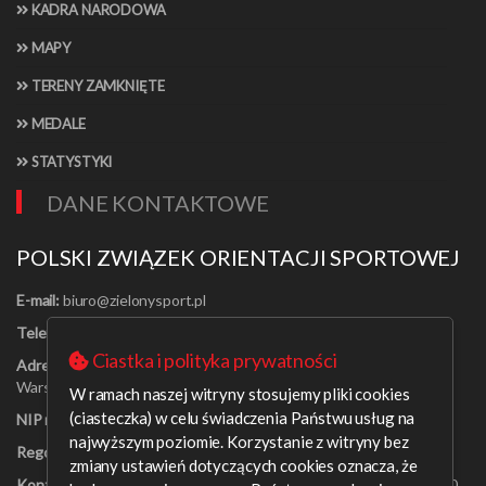
KADRA NARODOWA
MAPY
TERENY ZAMKNIĘTE
MEDALE
STATYSTYKI
DANE KONTAKTOWE
POLSKI ZWIĄZEK ORIENTACJI SPORTOWEJ
E-mail:
Telefon:
[22] 625-56-91
Ciastka i polityka prywatności
Adres:
Al. Jerozolimskie 30/21
Warszawa 00-024
W ramach naszej witryny stosujemy pliki cookies
(ciasteczka) w celu świadczenia Państwu usług na
NIP nr:
526-16-67-131
najwyższym poziomie. Korzystanie z witryny bez
Regon nr:
001408329
zmiany ustawień dotyczących cookies oznacza, że
Konto bankowe:
PEKAO SA o/Warszawa 09 1240 6218 1111 0000