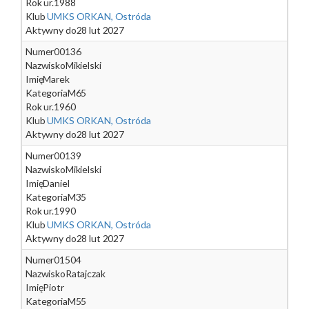
Rok ur.
1988
Klub
UMKS ORKAN, Ostróda
Aktywny do
28 lut 2027
Numer
00136
Nazwisko
Mikielski
Imię
Marek
Kategoria
M65
Rok ur.
1960
Klub
UMKS ORKAN, Ostróda
Aktywny do
28 lut 2027
Numer
00139
Nazwisko
Mikielski
Imię
Daniel
Kategoria
M35
Rok ur.
1990
Klub
UMKS ORKAN, Ostróda
Aktywny do
28 lut 2027
Numer
01504
Nazwisko
Ratajczak
Imię
Piotr
Kategoria
M55