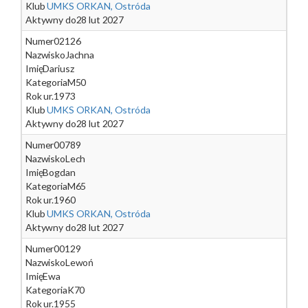
Klub
UMKS ORKAN, Ostróda
Aktywny do
28 lut 2027
Numer
02126
Nazwisko
Jachna
Imię
Dariusz
Kategoria
M50
Rok ur.
1973
Klub
UMKS ORKAN, Ostróda
Aktywny do
28 lut 2027
Numer
00789
Nazwisko
Lech
Imię
Bogdan
Kategoria
M65
Rok ur.
1960
Klub
UMKS ORKAN, Ostróda
Aktywny do
28 lut 2027
Numer
00129
Nazwisko
Lewoń
Imię
Ewa
Kategoria
K70
Rok ur.
1955