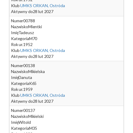
Klub
UMKS ORKAN, Ostróda
Aktywny do
28 lut 2027
Numer
00788
Nazwisko
Mientki
Imię
Tadeusz
Kategoria
M70
Rok ur.
1952
Klub
UMKS ORKAN, Ostróda
Aktywny do
28 lut 2027
Numer
00138
Nazwisko
Mikielska
Imię
Danuta
Kategoria
K65
Rok ur.
1959
Klub
UMKS ORKAN, Ostróda
Aktywny do
28 lut 2027
Numer
00137
Nazwisko
Mikielski
Imię
Witold
Kategoria
M35