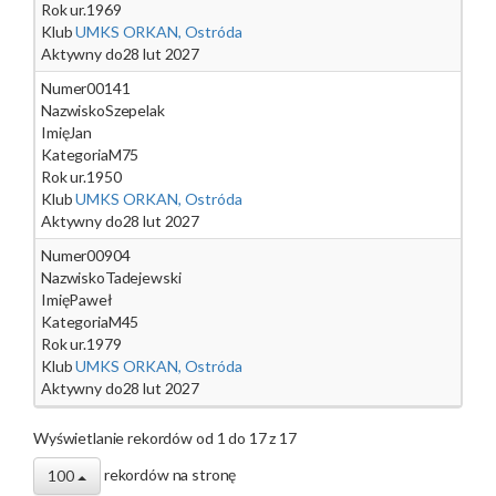
Rok ur.
1969
Klub
UMKS ORKAN, Ostróda
Aktywny do
28 lut 2027
Numer
00141
Nazwisko
Szepelak
Imię
Jan
Kategoria
M75
Rok ur.
1950
Klub
UMKS ORKAN, Ostróda
Aktywny do
28 lut 2027
Numer
00904
Nazwisko
Tadejewski
Imię
Paweł
Kategoria
M45
Rok ur.
1979
Klub
UMKS ORKAN, Ostróda
Aktywny do
28 lut 2027
Wyświetlanie rekordów od 1 do 17 z 17
rekordów na stronę
100