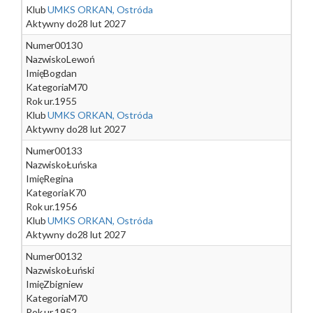
Klub
UMKS ORKAN, Ostróda
Aktywny do
28 lut 2027
Numer
00130
Nazwisko
Lewoń
Imię
Bogdan
Kategoria
M70
Rok ur.
1955
Klub
UMKS ORKAN, Ostróda
Aktywny do
28 lut 2027
Numer
00133
Nazwisko
Łuńska
Imię
Regina
Kategoria
K70
Rok ur.
1956
Klub
UMKS ORKAN, Ostróda
Aktywny do
28 lut 2027
Numer
00132
Nazwisko
Łuński
Imię
Zbigniew
Kategoria
M70
Rok ur.
1952