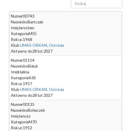
Numer
00743
Nazwisko
Bartczak
Imię
Jarosław
Kategoria
M55
Rok ur.
1968
Klub
UMKS ORKAN, Ostróda
Aktywny do
28 lut 2027
Numer
01154
Nazwisko
Biziuk
Imię
Halina
Kategoria
K65
Rok ur.
1957
Klub
UMKS ORKAN, Ostróda
Aktywny do
28 lut 2027
Numer
00135
Nazwisko
Bohaczek
Imię
Janusz
Kategoria
M70
Rok ur.
1952