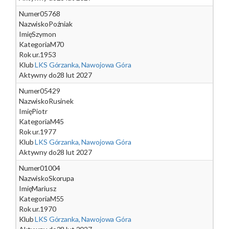
Numer
05768
Nazwisko
Poźniak
Imię
Szymon
Kategoria
M70
Rok ur.
1953
Klub
LKS Górzanka, Nawojowa Góra
Aktywny do
28 lut 2027
Numer
05429
Nazwisko
Rusinek
Imię
Piotr
Kategoria
M45
Rok ur.
1977
Klub
LKS Górzanka, Nawojowa Góra
Aktywny do
28 lut 2027
Numer
01004
Nazwisko
Skorupa
Imię
Mariusz
Kategoria
M55
Rok ur.
1970
Klub
LKS Górzanka, Nawojowa Góra