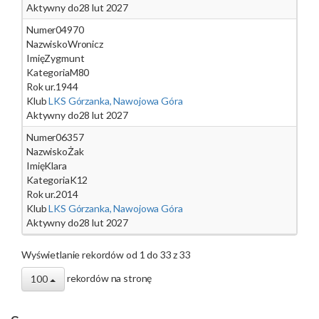
Aktywny do
28 lut 2027
Numer
04970
Nazwisko
Wronicz
Imię
Zygmunt
Kategoria
M80
Rok ur.
1944
Klub
LKS Górzanka, Nawojowa Góra
Aktywny do
28 lut 2027
Numer
06357
Nazwisko
Żak
Imię
Klara
Kategoria
K12
Rok ur.
2014
Klub
LKS Górzanka, Nawojowa Góra
Aktywny do
28 lut 2027
Wyświetlanie rekordów od 1 do 33 z 33
rekordów na stronę
100