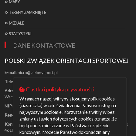
MAPY
TERENY ZAMKNIĘTE
MEDALE
STATYSTYKI
DANE KONTAKTOWE
POLSKI ZWIĄZEK ORIENTACJI SPORTOWEJ
E-mail:
Telefon:
[22] 625-56-91
Ciastka i polityka prywatności
Adres:
Al. Jerozolimskie 30/21
Warszawa 00-024
W ramach naszej witryny stosujemy pliki cookies
(ciasteczka) w celu świadczenia Państwu usług na
NIP nr:
526-16-67-131
najwyższym poziomie. Korzystanie z witryny bez
Regon nr:
001408329
zmiany ustawień dotyczących cookies oznacza, że
Konto bankowe:
PEKAO SA o/Warszawa 09 1240 6218 1111 0000
będą one zamieszczane w Państwa urządzeniu
4619 0314
końcowym. Możecie Państwo dokonać zmiany