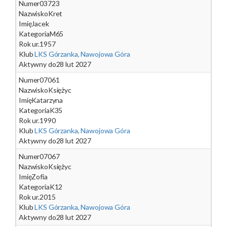
Numer
03723
Nazwisko
Kret
Imię
Jacek
Kategoria
M65
Rok ur.
1957
Klub
LKS Górzanka, Nawojowa Góra
Aktywny do
28 lut 2027
Numer
07061
Nazwisko
Księżyc
Imię
Katarzyna
Kategoria
K35
Rok ur.
1990
Klub
LKS Górzanka, Nawojowa Góra
Aktywny do
28 lut 2027
Numer
07067
Nazwisko
Księżyc
Imię
Zofia
Kategoria
K12
Rok ur.
2015
Klub
LKS Górzanka, Nawojowa Góra
Aktywny do
28 lut 2027