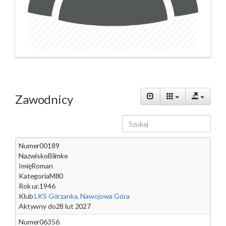
Zawodnicy
Numer
00189
Nazwisko
Blimke
Imię
Roman
Kategoria
M80
Rok ur.
1946
Klub
LKS Górzanka, Nawojowa Góra
Aktywny do
28 lut 2027
Numer
06356