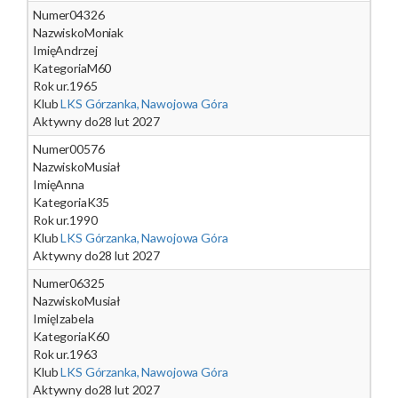
Numer
04326
Nazwisko
Moniak
Imię
Andrzej
Kategoria
M60
Rok ur.
1965
Klub
LKS Górzanka, Nawojowa Góra
Aktywny do
28 lut 2027
Numer
00576
Nazwisko
Musiał
Imię
Anna
Kategoria
K35
Rok ur.
1990
Klub
LKS Górzanka, Nawojowa Góra
Aktywny do
28 lut 2027
Numer
06325
Nazwisko
Musiał
Imię
Izabela
Kategoria
K60
Rok ur.
1963
Klub
LKS Górzanka, Nawojowa Góra
Aktywny do
28 lut 2027