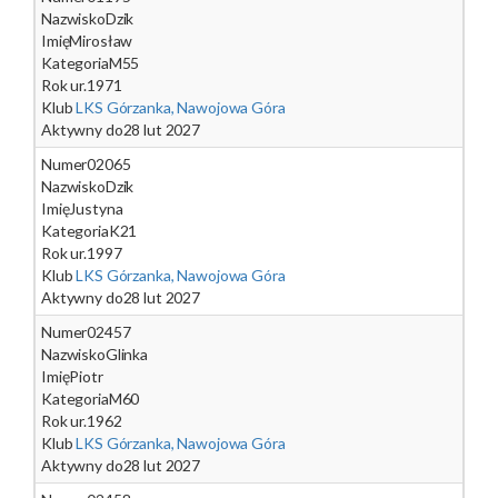
Nazwisko
Dzik
Imię
Mirosław
Kategoria
M55
Rok ur.
1971
Klub
LKS Górzanka, Nawojowa Góra
Aktywny do
28 lut 2027
Numer
02065
Nazwisko
Dzik
Imię
Justyna
Kategoria
K21
Rok ur.
1997
Klub
LKS Górzanka, Nawojowa Góra
Aktywny do
28 lut 2027
Numer
02457
Nazwisko
Glinka
Imię
Piotr
Kategoria
M60
Rok ur.
1962
Klub
LKS Górzanka, Nawojowa Góra
Aktywny do
28 lut 2027