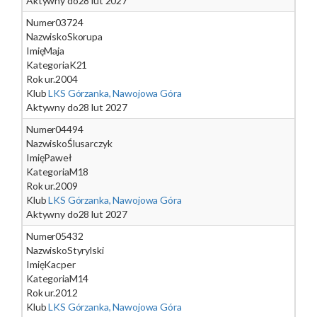
Aktywny do
28 lut 2027
Numer
03724
Nazwisko
Skorupa
Imię
Maja
Kategoria
K21
Rok ur.
2004
Klub
LKS Górzanka, Nawojowa Góra
Aktywny do
28 lut 2027
Numer
04494
Nazwisko
Ślusarczyk
Imię
Paweł
Kategoria
M18
Rok ur.
2009
Klub
LKS Górzanka, Nawojowa Góra
Aktywny do
28 lut 2027
Numer
05432
Nazwisko
Styrylski
Imię
Kacper
Kategoria
M14
Rok ur.
2012
Klub
LKS Górzanka, Nawojowa Góra