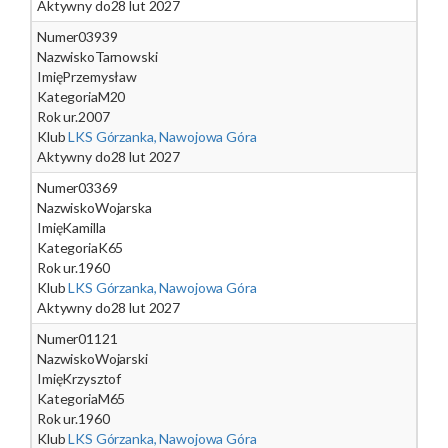
Aktywny do
28 lut 2027
Numer
03939
Nazwisko
Tarnowski
Imię
Przemysław
Kategoria
M20
Rok ur.
2007
Klub
LKS Górzanka, Nawojowa Góra
Aktywny do
28 lut 2027
Numer
03369
Nazwisko
Wojarska
Imię
Kamilla
Kategoria
K65
Rok ur.
1960
Klub
LKS Górzanka, Nawojowa Góra
Aktywny do
28 lut 2027
Numer
01121
Nazwisko
Wojarski
Imię
Krzysztof
Kategoria
M65
Rok ur.
1960
Klub
LKS Górzanka, Nawojowa Góra