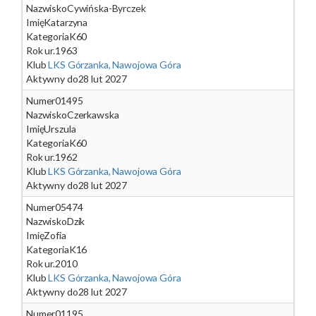
Nazwisko
Cywińska-Byrczek
Imię
Katarzyna
Kategoria
K60
Rok ur.
1963
Klub
LKS Górzanka, Nawojowa Góra
Aktywny do
28 lut 2027
Numer
01495
Nazwisko
Czerkawska
Imię
Urszula
Kategoria
K60
Rok ur.
1962
Klub
LKS Górzanka, Nawojowa Góra
Aktywny do
28 lut 2027
Numer
05474
Nazwisko
Dzik
Imię
Zofia
Kategoria
K16
Rok ur.
2010
Klub
LKS Górzanka, Nawojowa Góra
Aktywny do
28 lut 2027
Numer
01195