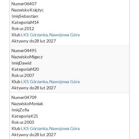
Numer
06407
Nazwisko
Księżyc
Imię
Sebastian
Kategoria
M14
Rok ur.
2012
Klub
LKS Górzanka, Nawojowa Góra
Aktywny do
28 lut 2027
Numer
04495
Nazwisko
Migacz
Imię
Dawid
Kategoria
M20
Rok ur.
2007
Klub
LKS Górzanka, Nawojowa Góra
Aktywny do
28 lut 2027
Numer
04709
Nazwisko
Moniak
Imię
Zofia
Kategoria
K21
Rok ur.
2003
Klub
LKS Górzanka, Nawojowa Góra
Aktywny do
28 lut 2027