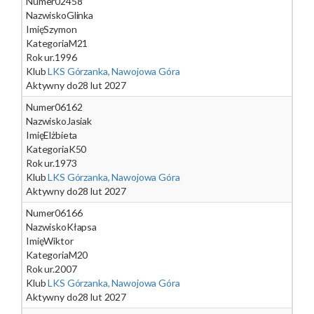
Numer
02458
Nazwisko
Glinka
Imię
Szymon
Kategoria
M21
Rok ur.
1996
Klub
LKS Górzanka, Nawojowa Góra
Aktywny do
28 lut 2027
Numer
06162
Nazwisko
Jasiak
Imię
Elżbieta
Kategoria
K50
Rok ur.
1973
Klub
LKS Górzanka, Nawojowa Góra
Aktywny do
28 lut 2027
Numer
06166
Nazwisko
Kłapsa
Imię
Wiktor
Kategoria
M20
Rok ur.
2007
Klub
LKS Górzanka, Nawojowa Góra
Aktywny do
28 lut 2027