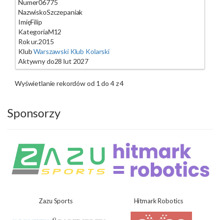
Numer
06775
Nazwisko
Szczepaniak
Imię
Filip
Kategoria
M12
Rok ur.
2015
Klub
Warszawski Klub Kolarski
Aktywny do
28 lut 2027
Wyświetlanie rekordów od 1 do 4 z 4
Sponsorzy
Zazu Sports
Hitmark Robotics