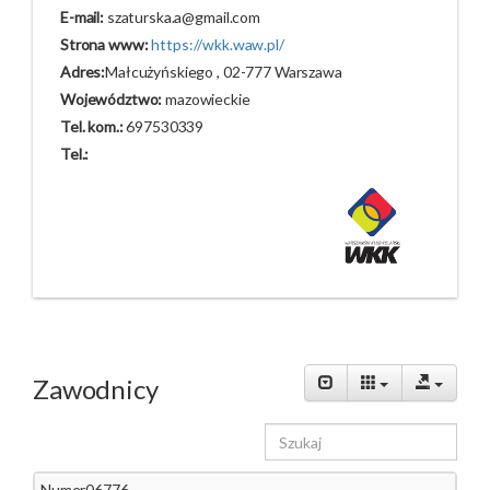
E-mail:
szaturska.a@gmail.com
Strona www:
https://wkk.waw.pl/
Adres:
Małcużyńskiego , 02-777 Warszawa
Województwo:
mazowieckie
Tel. kom.:
697530339
Tel.:
Zawodnicy
Numer
06776