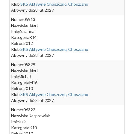
Klub
SKS Aktywne Choszczno, Choszczno
Aktywny do
28 lut 2027
Numer
05913
Nazwisko
Ikiert
Imię
Zuzanna
Kategoria
K14
Rok ur.
2012
Klub
SKS Aktywne Choszczno, Choszczno
Aktywny do
28 lut 2027
Numer
05829
Nazwisko
Ikiert
Imię
Michał
Kategoria
M16
Rok ur.
2010
Klub
SKS Aktywne Choszczno, Choszczno
Aktywny do
28 lut 2027
Numer
06322
Nazwisko
Kasprowiak
Imię
Julia
Kategoria
K10
Rok ur.
2017