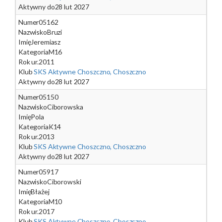
Aktywny do
28 lut 2027
Numer
05162
Nazwisko
Bruzi
Imię
Jeremiasz
Kategoria
M16
Rok ur.
2011
Klub
SKS Aktywne Choszczno, Choszczno
Aktywny do
28 lut 2027
Numer
05150
Nazwisko
Ciborowska
Imię
Pola
Kategoria
K14
Rok ur.
2013
Klub
SKS Aktywne Choszczno, Choszczno
Aktywny do
28 lut 2027
Numer
05917
Nazwisko
Ciborowski
Imię
Błażej
Kategoria
M10
Rok ur.
2017
Klub
SKS Aktywne Choszczno, Choszczno