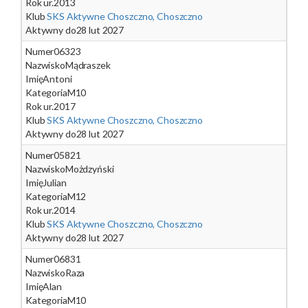
Rok ur.
2013
Klub
SKS Aktywne Choszczno, Choszczno
Aktywny do
28 lut 2027
Numer
06323
Nazwisko
Mądraszek
Imię
Antoni
Kategoria
M10
Rok ur.
2017
Klub
SKS Aktywne Choszczno, Choszczno
Aktywny do
28 lut 2027
Numer
05821
Nazwisko
Możdzyński
Imię
Julian
Kategoria
M12
Rok ur.
2014
Klub
SKS Aktywne Choszczno, Choszczno
Aktywny do
28 lut 2027
Numer
06831
Nazwisko
Raza
Imię
Alan
Kategoria
M10