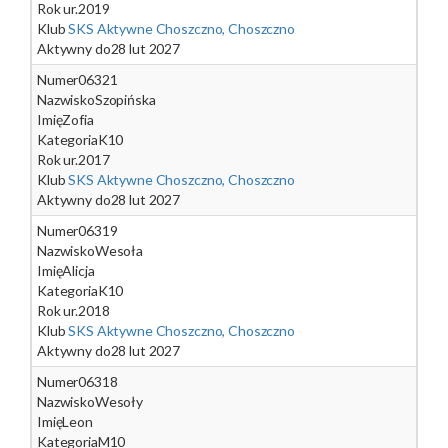
Rok ur.
2019
Klub
SKS Aktywne Choszczno, Choszczno
Aktywny do
28 lut 2027
Numer
06321
Nazwisko
Szopińska
Imię
Zofia
Kategoria
K10
Rok ur.
2017
Klub
SKS Aktywne Choszczno, Choszczno
Aktywny do
28 lut 2027
Numer
06319
Nazwisko
Wesoła
Imię
Alicja
Kategoria
K10
Rok ur.
2018
Klub
SKS Aktywne Choszczno, Choszczno
Aktywny do
28 lut 2027
Numer
06318
Nazwisko
Wesoły
Imię
Leon
Kategoria
M10