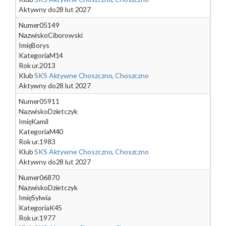
Aktywny do
28 lut 2027
Numer
05149
Nazwisko
Ciborowski
Imię
Borys
Kategoria
M14
Rok ur.
2013
Klub
SKS Aktywne Choszczno, Choszczno
Aktywny do
28 lut 2027
Numer
05911
Nazwisko
Dzietczyk
Imię
Kamil
Kategoria
M40
Rok ur.
1983
Klub
SKS Aktywne Choszczno, Choszczno
Aktywny do
28 lut 2027
Numer
06870
Nazwisko
Dzietczyk
Imię
Sylwia
Kategoria
K45
Rok ur.
1977