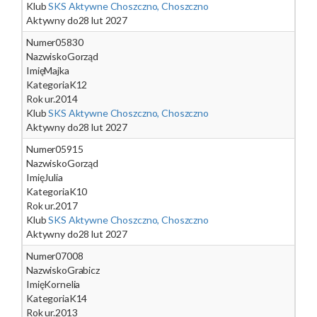
Klub
SKS Aktywne Choszczno, Choszczno
Aktywny do
28 lut 2027
Numer
05830
Nazwisko
Gorząd
Imię
Majka
Kategoria
K12
Rok ur.
2014
Klub
SKS Aktywne Choszczno, Choszczno
Aktywny do
28 lut 2027
Numer
05915
Nazwisko
Gorząd
Imię
Julia
Kategoria
K10
Rok ur.
2017
Klub
SKS Aktywne Choszczno, Choszczno
Aktywny do
28 lut 2027
Numer
07008
Nazwisko
Grabicz
Imię
Kornelia
Kategoria
K14
Rok ur.
2013