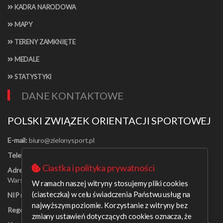
KADRA NARODOWA
MAPY
TERENY ZAMKNIĘTE
MEDALE
STATYSTYKI
DANE KONTAKTOWE
POLSKI ZWIĄZEK ORIENTACJI SPORTOWEJ
E-mail:
Telefon:
[22] 625-56-91
Ciastka i polityka prywatności
Adres:
Al. Jerozolimskie 30/21
Warszawa 00-024
W ramach naszej witryny stosujemy pliki cookies
(ciasteczka) w celu świadczenia Państwu usług na
NIP nr:
526-16-67-131
najwyższym poziomie. Korzystanie z witryny bez
Regon nr:
001408329
zmiany ustawień dotyczących cookies oznacza, że