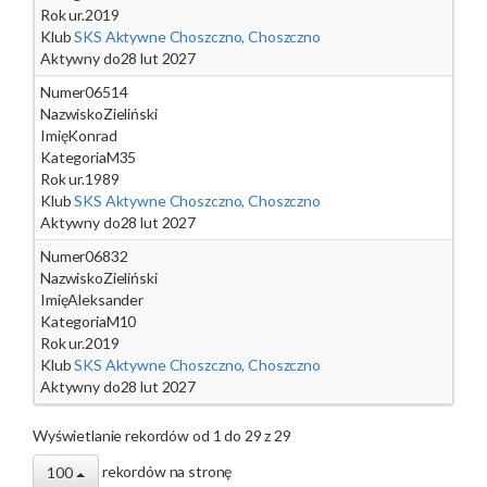
Rok ur.
2019
Klub
SKS Aktywne Choszczno, Choszczno
Aktywny do
28 lut 2027
Numer
06514
Nazwisko
Zieliński
Imię
Konrad
Kategoria
M35
Rok ur.
1989
Klub
SKS Aktywne Choszczno, Choszczno
Aktywny do
28 lut 2027
Numer
06832
Nazwisko
Zieliński
Imię
Aleksander
Kategoria
M10
Rok ur.
2019
Klub
SKS Aktywne Choszczno, Choszczno
Aktywny do
28 lut 2027
Wyświetlanie rekordów od 1 do 29 z 29
rekordów na stronę
100