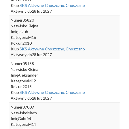
Klub
SKS Aktywne Choszczno, Choszczno
Aktywny do
28 lut 2027
Numer
05820
Nazwisko
Klejna
Imię
Jakub
Kategoria
M16
Rok ur.
2010
Klub
SKS Aktywne Choszczno, Choszczno
Aktywny do
28 lut 2027
Numer
05158
Nazwisko
Klejna
Imię
Aleksander
Kategoria
M12
Rok ur.
2015
Klub
SKS Aktywne Choszczno, Choszczno
Aktywny do
28 lut 2027
Numer
07009
Nazwisko
Mach
Imię
Gabriela
Kategoria
M14