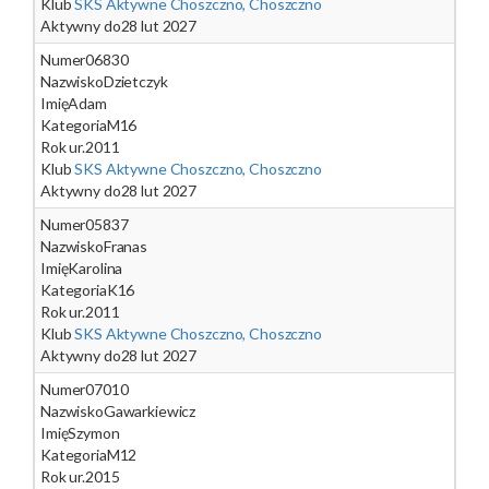
Klub
SKS Aktywne Choszczno, Choszczno
Aktywny do
28 lut 2027
Numer
06830
Nazwisko
Dzietczyk
Imię
Adam
Kategoria
M16
Rok ur.
2011
Klub
SKS Aktywne Choszczno, Choszczno
Aktywny do
28 lut 2027
Numer
05837
Nazwisko
Franas
Imię
Karolina
Kategoria
K16
Rok ur.
2011
Klub
SKS Aktywne Choszczno, Choszczno
Aktywny do
28 lut 2027
Numer
07010
Nazwisko
Gawarkiewicz
Imię
Szymon
Kategoria
M12
Rok ur.
2015