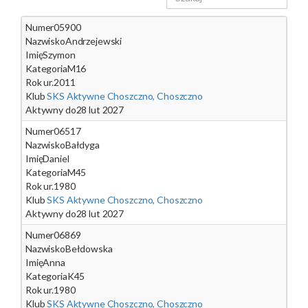
Numer
05900
Nazwisko
Andrzejewski
Imię
Szymon
Kategoria
M16
Rok ur.
2011
Klub
SKS Aktywne Choszczno, Choszczno
Aktywny do
28 lut 2027
Numer
06517
Nazwisko
Bałdyga
Imię
Daniel
Kategoria
M45
Rok ur.
1980
Klub
SKS Aktywne Choszczno, Choszczno
Aktywny do
28 lut 2027
Numer
06869
Nazwisko
Bełdowska
Imię
Anna
Kategoria
K45
Rok ur.
1980
Klub
SKS Aktywne Choszczno, Choszczno