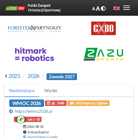
Polski Związek
Orientacji Sportowej
2025
2026
Zawody 2027
Nadchodzące
Wyniki
WMOC 2026
pt.
14/8
UKS Azymut, Dębów
https://wmoc2026.pl
Las 1 -
2026-08-14
indywidualne
dojazd Mapy Google