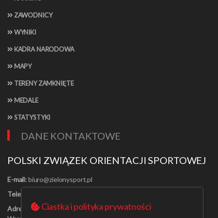
ZAWODNICY
WYNIKI
KADRA NARODOWA
MAPY
TERENY ZAMKNIĘTE
MEDALE
STATYSTYKI
DANE KONTAKTOWE
POLSKI ZWIĄZEK ORIENTACJI SPORTOWEJ
E-mail:
Telefon:
[22] 625-56-91
Ciastka i polityka prywatności
Adres:
Al. Jerozolimskie 30/21